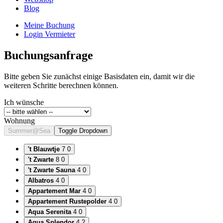
Blog
Meine Buchung
Login Vermieter
Buchungsanfrage
Bitte geben Sie zunächst einige Basisdaten ein, damit wir die
weiteren Schritte berechnen können.
Ich wünsche
Wohnung
Summer@Sea
Toggle Dropdown
't Blauwtje
7
0
't Zwarte
8
0
't Zwarte Sauna
4
0
Albatros
4
0
Appartement Mar
4
0
Appartement Rustepolder
4
0
Aqua Serenita
4
0
Aqua Splendor
4
2