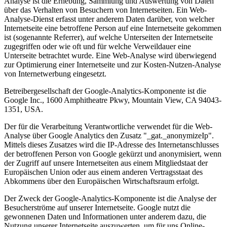
Analyse ist die Erhebung, Sammlung und Auswertung von Daten
über das Verhalten von Besuchern von Internetseiten. Ein Web-
Analyse-Dienst erfasst unter anderem Daten darüber, von welcher
Internetseite eine betroffene Person auf eine Internetseite gekommen
ist (sogenannte Referrer), auf welche Unterseiten der Internetseite
zugegriffen oder wie oft und für welche Verweildauer eine
Unterseite betrachtet wurde. Eine Web-Analyse wird überwiegend
zur Optimierung einer Internetseite und zur Kosten-Nutzen-Analyse
von Internetwerbung eingesetzt.
Betreibergesellschaft der Google-Analytics-Komponente ist die
Google Inc., 1600 Amphitheatre Pkwy, Mountain View, CA 94043-
1351, USA.
Der für die Verarbeitung Verantwortliche verwendet für die Web-
Analyse über Google Analytics den Zusatz "_gat._anonymizeIp".
Mittels dieses Zusatzes wird die IP-Adresse des Internetanschlusses
der betroffenen Person von Google gekürzt und anonymisiert, wenn
der Zugriff auf unsere Internetseiten aus einem Mitgliedstaat der
Europäischen Union oder aus einem anderen Vertragsstaat des
Abkommens über den Europäischen Wirtschaftsraum erfolgt.
Der Zweck der Google-Analytics-Komponente ist die Analyse der
Besucherströme auf unserer Internetseite. Google nutzt die
gewonnenen Daten und Informationen unter anderem dazu, die
Nutzung unserer Internetseite auszuwerten, um für uns Online-