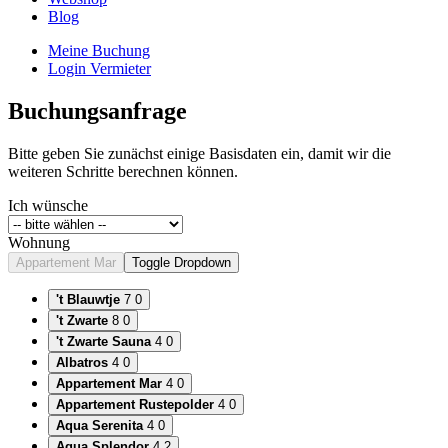
Blog
Meine Buchung
Login Vermieter
Buchungsanfrage
Bitte geben Sie zunächst einige Basisdaten ein, damit wir die
weiteren Schritte berechnen können.
Ich wünsche
Wohnung
Appartement Mar
Toggle Dropdown
't Blauwtje
7
0
't Zwarte
8
0
't Zwarte Sauna
4
0
Albatros
4
0
Appartement Mar
4
0
Appartement Rustepolder
4
0
Aqua Serenita
4
0
Aqua Splendor
4
2