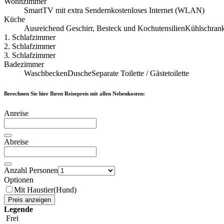
Wohnzimmer
SmartTV mit extra Sendern
kostenloses Internet (WLAN)
Küche
Ausreichend Geschirr, Besteck und Kochutensilien
Kühlschrank
1. Schlafzimmer
2. Schlafzimmer
3. Schlafzimmer
Badezimmer
Waschbecken
Dusche
Separate Toilette / Gästetoilette
Berechnen Sie hier Ihren Reisepreis mit allen Nebenkosten:
Anreise
Abreise
Anzahl Personen
Optionen
Mit Haustier(Hund)
Preis anzeigen
Legende
Frei