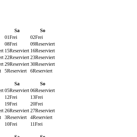
Sa
So
01
Frei
02
Frei
08
Frei
09
Reserviert
rt
15
Reserviert
16
Reserviert
rt
22
Reserviert
23
Reserviert
rt
29
Reserviert
30
Reserviert
t
5
Reserviert
6
Reserviert
Sa
So
rt
05
Reserviert
06
Reserviert
12
Frei
13
Frei
19
Frei
20
Frei
rt
26
Reserviert
27
Reserviert
t
3
Reserviert
4
Reserviert
10
Frei
11
Frei
Sa
So