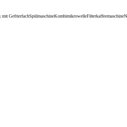
 mit Gefrierfach
Spülmaschine
Kombimikrowelle
Filterkaffeemaschine
N