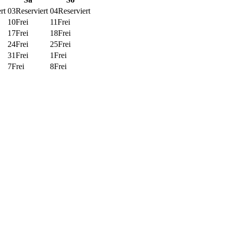
rt
03
Reserviert
04
Reserviert
10
Frei
11
Frei
17
Frei
18
Frei
24
Frei
25
Frei
31
Frei
1
Frei
7
Frei
8
Frei