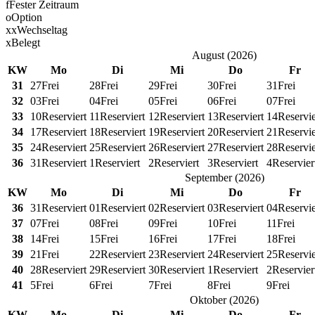
f
Fester Zeitraum
o
Option
x
x
Wechseltag
x
Belegt
August
(
2026
)
KW
Mo
Di
Mi
Do
Fr
31
27
Frei
28
Frei
29
Frei
30
Frei
31
Frei
32
03
Frei
04
Frei
05
Frei
06
Frei
07
Frei
33
10
Reserviert
11
Reserviert
12
Reserviert
13
Reserviert
14
Reservie
34
17
Reserviert
18
Reserviert
19
Reserviert
20
Reserviert
21
Reservie
35
24
Reserviert
25
Reserviert
26
Reserviert
27
Reserviert
28
Reservie
36
31
Reserviert
1
Reserviert
2
Reserviert
3
Reserviert
4
Reservier
September
(
2026
)
KW
Mo
Di
Mi
Do
Fr
36
31
Reserviert
01
Reserviert
02
Reserviert
03
Reserviert
04
Reservie
37
07
Frei
08
Frei
09
Frei
10
Frei
11
Frei
38
14
Frei
15
Frei
16
Frei
17
Frei
18
Frei
39
21
Frei
22
Reserviert
23
Reserviert
24
Reserviert
25
Reservie
40
28
Reserviert
29
Reserviert
30
Reserviert
1
Reserviert
2
Reservier
41
5
Frei
6
Frei
7
Frei
8
Frei
9
Frei
Oktober
(
2026
)
KW
Mo
Di
Mi
Do
Fr