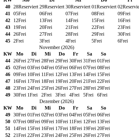
40
28
Reserviert
29
Reserviert
30
Reserviert
01
Reserviert
02
Reservie
41
05
Frei
06
Frei
07
Frei
08
Frei
09
Frei
42
12
Frei
13
Frei
14
Frei
15
Frei
16
Frei
43
19
Frei
20
Frei
21
Frei
22
Frei
23
Frei
44
26
Frei
27
Frei
28
Frei
29
Frei
30
Frei
45
2
Frei
3
Frei
4
Frei
5
Frei
6
Frei
November
(
2026
)
KW
Mo
Di
Mi
Do
Fr
Sa
So
44
26
Frei
27
Frei
28
Frei
29
Frei
30
Frei
31
Frei
01
Frei
45
02
Frei
03
Frei
04
Frei
05
Frei
06
Frei
07
Frei
08
Frei
46
09
Frei
10
Frei
11
Frei
12
Frei
13
Frei
14
Frei
15
Frei
47
16
Frei
17
Frei
18
Frei
19
Frei
20
Frei
21
Frei
22
Frei
48
23
Frei
24
Frei
25
Frei
26
Frei
27
Frei
28
Frei
29
Frei
49
30
Frei
1
Frei
2
Frei
3
Frei
4
Frei
5
Frei
6
Frei
Dezember
(
2026
)
KW
Mo
Di
Mi
Do
Fr
Sa
So
49
30
Frei
01
Frei
02
Frei
03
Frei
04
Frei
05
Frei
06
Frei
50
07
Frei
08
Frei
09
Frei
10
Frei
11
Frei
12
Frei
13
Frei
51
14
Frei
15
Frei
16
Frei
17
Frei
18
Frei
19
Frei
20
Frei
52
21
Frei
22
Frei
23
Frei
24
Frei
25
Frei
26
Frei
27
Frei