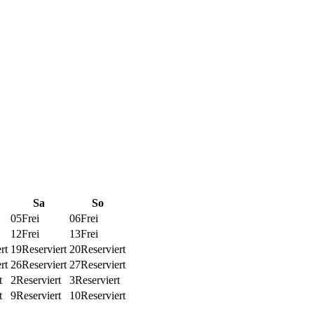
Sa
So
05
Frei
06
Frei
12
Frei
13
Frei
rt
19
Reserviert
20
Reserviert
rt
26
Reserviert
27
Reserviert
t
2
Reserviert
3
Reserviert
t
9
Reserviert
10
Reserviert