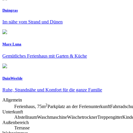
Duingras
Im nähe vom Strand und Dünen
Mare Luna
Gemütliches Ferienhaus mit Garten & Küche
DuinWeelde
Ruhe, Strandnähe und Komfort für die ganze Familie
Allgemein
2
Ferienhaus, 75m
Parkplatz an der Ferienunterkunft
Fahrradsch
Unterkunft
Abstellraum
Waschmaschine
Wäschetrockner
Treppengitter
Kinde
Außenbereich
Terrasse