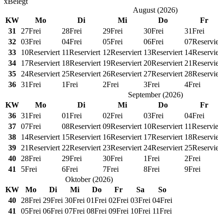
x
Belegt
August
(
2026
)
KW
Mo
Di
Mi
Do
Fr
31
27
Frei
28
Frei
29
Frei
30
Frei
31
Frei
32
03
Frei
04
Frei
05
Frei
06
Frei
07
Reservie
33
10
Reserviert
11
Reserviert
12
Reserviert
13
Reserviert
14
Reservie
34
17
Reserviert
18
Reserviert
19
Reserviert
20
Reserviert
21
Reservie
35
24
Reserviert
25
Reserviert
26
Reserviert
27
Reserviert
28
Reservie
36
31
Frei
1
Frei
2
Frei
3
Frei
4
Frei
September
(
2026
)
KW
Mo
Di
Mi
Do
Fr
36
31
Frei
01
Frei
02
Frei
03
Frei
04
Frei
37
07
Frei
08
Reserviert
09
Reserviert
10
Reserviert
11
Reservie
38
14
Reserviert
15
Reserviert
16
Reserviert
17
Reserviert
18
Reservie
39
21
Reserviert
22
Reserviert
23
Reserviert
24
Reserviert
25
Reservie
40
28
Frei
29
Frei
30
Frei
1
Frei
2
Frei
41
5
Frei
6
Frei
7
Frei
8
Frei
9
Frei
Oktober
(
2026
)
KW
Mo
Di
Mi
Do
Fr
Sa
So
40
28
Frei
29
Frei
30
Frei
01
Frei
02
Frei
03
Frei
04
Frei
41
05
Frei
06
Frei
07
Frei
08
Frei
09
Frei
10
Frei
11
Frei