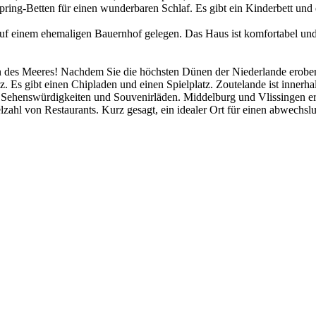
ring-Betten für einen wunderbaren Schlaf. Es gibt ein Kinderbett und
uf einem ehemaligen Bauernhof gelegen. Das Haus ist komfortabel und 
hen des Meeres! Nachdem Sie die höchsten Dünen der Niederlande erobe
tz. Es gibt einen Chipladen und einen Spielplatz. Zoutelande ist inne
n, Sehenswürdigkeiten und Souvenirläden. Middelburg und Vlissingen er
hl von Restaurants. Kurz gesagt, ein idealer Ort für einen abwechsl