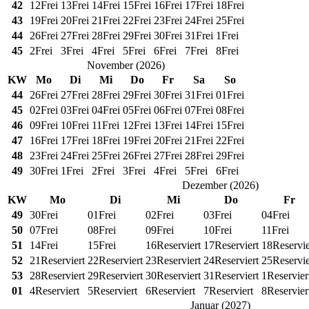
42
12
Frei
13
Frei
14
Frei
15
Frei
16
Frei
17
Frei
18
Frei
43
19
Frei
20
Frei
21
Frei
22
Frei
23
Frei
24
Frei
25
Frei
44
26
Frei
27
Frei
28
Frei
29
Frei
30
Frei
31
Frei
1
Frei
45
2
Frei
3
Frei
4
Frei
5
Frei
6
Frei
7
Frei
8
Frei
November
(
2026
)
KW
Mo
Di
Mi
Do
Fr
Sa
So
44
26
Frei
27
Frei
28
Frei
29
Frei
30
Frei
31
Frei
01
Frei
45
02
Frei
03
Frei
04
Frei
05
Frei
06
Frei
07
Frei
08
Frei
46
09
Frei
10
Frei
11
Frei
12
Frei
13
Frei
14
Frei
15
Frei
47
16
Frei
17
Frei
18
Frei
19
Frei
20
Frei
21
Frei
22
Frei
48
23
Frei
24
Frei
25
Frei
26
Frei
27
Frei
28
Frei
29
Frei
49
30
Frei
1
Frei
2
Frei
3
Frei
4
Frei
5
Frei
6
Frei
Dezember
(
2026
)
KW
Mo
Di
Mi
Do
Fr
49
30
Frei
01
Frei
02
Frei
03
Frei
04
Frei
50
07
Frei
08
Frei
09
Frei
10
Frei
11
Frei
51
14
Frei
15
Frei
16
Reserviert
17
Reserviert
18
Reservie
52
21
Reserviert
22
Reserviert
23
Reserviert
24
Reserviert
25
Reservie
53
28
Reserviert
29
Reserviert
30
Reserviert
31
Reserviert
1
Reservier
01
4
Reserviert
5
Reserviert
6
Reserviert
7
Reserviert
8
Reservier
Januar
(
2027
)