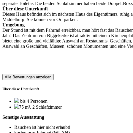
separate Toilette. Die beiden Schlafzimmer haben beide Doppel-Boxsp
Über diese Unterkunft
Dieses Haus befindet sich im nächsten Haus des Eigentümers, ruhig a
Middelburg. Sie können vor Ort parken.
Umgebung
Der Strand ist mit dem Fahrrad erreichbar, man hört fast das Rausc
Jahr! Das Zentrum von Biggekerke ist attraktiv mit einem Kirchenpla
bietet eine große und vielfältige Auswahl an Restaurants, Geschäfte
Auswahl an Geschäften, Museen, schönen Monumenten und eine Vielza
Alle Bewertungen anzeigen
Über diese Unterkunft
bis 4 Personen
75 m², 2 Schlafzimmer
Sonstige Ausstattung
Rauchen ist hier nicht erlaubt!
kostenloses Internet (WLAN)