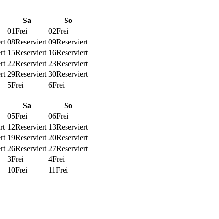
Sa
So
01
Frei
02
Frei
rt
08
Reserviert
09
Reserviert
rt
15
Reserviert
16
Reserviert
rt
22
Reserviert
23
Reserviert
rt
29
Reserviert
30
Reserviert
5
Frei
6
Frei
Sa
So
05
Frei
06
Frei
rt
12
Reserviert
13
Reserviert
rt
19
Reserviert
20
Reserviert
rt
26
Reserviert
27
Reserviert
3
Frei
4
Frei
10
Frei
11
Frei