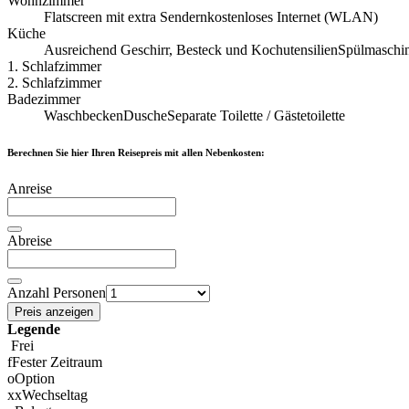
Wohnzimmer
Flatscreen mit extra Sendern
kostenloses Internet (WLAN)
Küche
Ausreichend Geschirr, Besteck und Kochutensilien
Spülmaschi
1. Schlafzimmer
2. Schlafzimmer
Badezimmer
Waschbecken
Dusche
Separate Toilette / Gästetoilette
Berechnen Sie hier Ihren Reisepreis mit allen Nebenkosten:
Anreise
Abreise
Anzahl Personen
Preis anzeigen
Legende
Frei
f
Fester Zeitraum
o
Option
x
x
Wechseltag