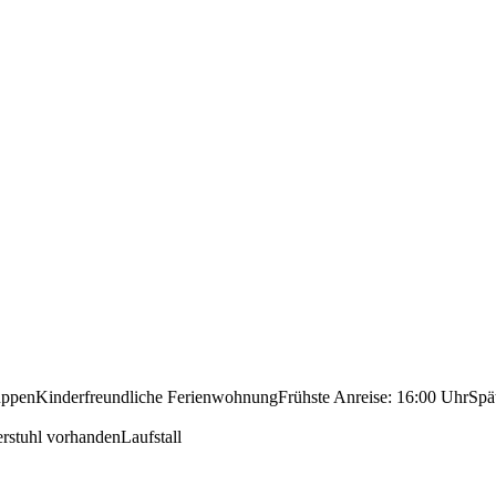
uppen
Kinderfreundliche Ferienwohnung
Frühste Anreise: 16:00 Uhr
Spä
rstuhl vorhanden
Laufstall