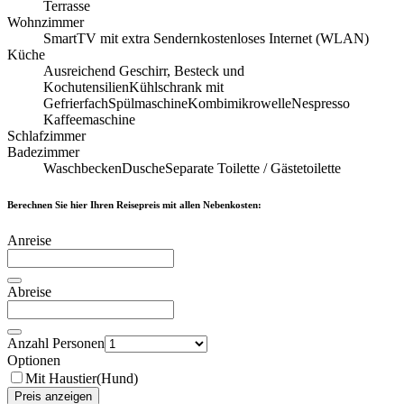
Terrasse
Wohnzimmer
SmartTV mit extra Sendern
kostenloses Internet (WLAN)
Küche
Ausreichend Geschirr, Besteck und
Kochutensilien
Kühlschrank mit
Gefrierfach
Spülmaschine
Kombimikrowelle
Nespresso
Kaffeemaschine
Schlafzimmer
Badezimmer
Waschbecken
Dusche
Separate Toilette / Gästetoilette
Berechnen Sie hier Ihren Reisepreis mit allen Nebenkosten:
Anreise
Abreise
Anzahl Personen
Optionen
Mit Haustier(Hund)
Preis anzeigen