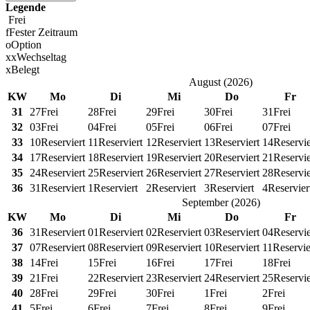
Legende
Frei
f
Fester Zeitraum
o
Option
x
x
Wechseltag
x
Belegt
August
(
2026
)
KW
Mo
Di
Mi
Do
Fr
31
27
Frei
28
Frei
29
Frei
30
Frei
31
Frei
32
03
Frei
04
Frei
05
Frei
06
Frei
07
Frei
33
10
Reserviert
11
Reserviert
12
Reserviert
13
Reserviert
14
Reservie
34
17
Reserviert
18
Reserviert
19
Reserviert
20
Reserviert
21
Reservie
35
24
Reserviert
25
Reserviert
26
Reserviert
27
Reserviert
28
Reservie
36
31
Reserviert
1
Reserviert
2
Reserviert
3
Reserviert
4
Reservier
September
(
2026
)
KW
Mo
Di
Mi
Do
Fr
36
31
Reserviert
01
Reserviert
02
Reserviert
03
Reserviert
04
Reservie
37
07
Reserviert
08
Reserviert
09
Reserviert
10
Reserviert
11
Reservie
38
14
Frei
15
Frei
16
Frei
17
Frei
18
Frei
39
21
Frei
22
Reserviert
23
Reserviert
24
Reserviert
25
Reservie
40
28
Frei
29
Frei
30
Frei
1
Frei
2
Frei
41
5
Frei
6
Frei
7
Frei
8
Frei
9
Frei