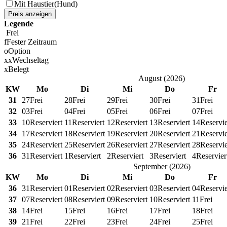
Mit Haustier(Hund)
Preis anzeigen
Legende
Frei
f
Fester Zeitraum
o
Option
x
x
Wechseltag
x
Belegt
August
(
2026
)
KW
Mo
Di
Mi
Do
Fr
31
27
Frei
28
Frei
29
Frei
30
Frei
31
Frei
32
03
Frei
04
Frei
05
Frei
06
Frei
07
Frei
33
10
Reserviert
11
Reserviert
12
Reserviert
13
Reserviert
14
Reservie
34
17
Reserviert
18
Reserviert
19
Reserviert
20
Reserviert
21
Reservie
35
24
Reserviert
25
Reserviert
26
Reserviert
27
Reserviert
28
Reservie
36
31
Reserviert
1
Reserviert
2
Reserviert
3
Reserviert
4
Reservier
September
(
2026
)
KW
Mo
Di
Mi
Do
Fr
36
31
Reserviert
01
Reserviert
02
Reserviert
03
Reserviert
04
Reservie
37
07
Reserviert
08
Reserviert
09
Reserviert
10
Reserviert
11
Frei
38
14
Frei
15
Frei
16
Frei
17
Frei
18
Frei
39
21
Frei
22
Frei
23
Frei
24
Frei
25
Frei