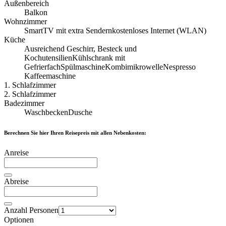
Außenbereich
Balkon
Wohnzimmer
SmartTV mit extra Sendern
kostenloses Internet (WLAN)
Küche
Ausreichend Geschirr, Besteck und
Kochutensilien
Kühlschrank mit
Gefrierfach
Spülmaschine
Kombimikrowelle
Nespresso
Kaffeemaschine
1. Schlafzimmer
2. Schlafzimmer
Badezimmer
Waschbecken
Dusche
Berechnen Sie hier Ihren Reisepreis mit allen Nebenkosten:
Anreise
Abreise
Anzahl Personen
Optionen