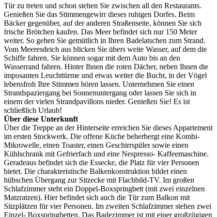
Tür zu treten und schon stehen Sie zwischen all den Restaurants.
Genießen Sie das Stimmengewirr dieses ruhigen Dorfes. Beim
Bäcker gegenüber, auf der anderen Straßenseite, können Sie sich
frische Brötchen kaufen. Das Meer befindet sich nur 150 Meter
weiter. So gehen Sie gemütlich in Ihren Badelatschen zum Strand.
Vom Meeresdeich aus blicken Sie übers weite Wasser, auf dem die
Schiffe fahren. Sie können sogar mit dem Auto bis an den
Wasserrand fahren. Hinter Ihnen die roten Dächer, neben Ihnen die
imposanten Leuchttürme und etwas weiter die Bucht, in der Vögel
lebensfroh Ihre Stimmen hören lassen. Unternehmen Sie einen
Strandspaziergang bei Sonnenuntergang oder lassen Sie sich in
einem der vielen Strandpavillons nieder. Genießen Sie! Es ist
schließlich Urlaub!
Über diese Unterkunft
Über die Treppe an der Hinterseite erreichen Sie dieses Appartement
im ersten Stockwerk. Die offene Küche beherbergt eine Kombi-
Mikrowelle, einen Toaster, einen Geschirrspüler sowie einen
Kühlschrank mit Gefrierfach und eine Nespresso- Kaffeemaschine.
Geradeaus befindet sich die Essecke, die Platz für vier Personen
bietet. Die charakteristische Balkenkonstruktion bildet einen
hübschen Übergang zur Sitzecke mit Flachbild-TV. Im großen
Schlafzimmer steht ein Doppel-Boxspringbett (mit zwei einzelnen
Matzratzen). Hier befindet sich auch die Tür zum Balkon mit
Sitzplätzen für vier Personen. Im zweiten Schlafzimmer stehen zwei
Einzel- Boxspringbetten. Das Badezimmer ist mit einer großzügigen