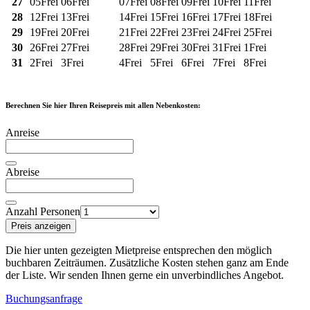
27
05
Frei
06
Frei
07
Frei
08
Frei
09
Frei
10
Frei
11
Frei
28
12
Frei
13
Frei
14
Frei
15
Frei
16
Frei
17
Frei
18
Frei
29
19
Frei
20
Frei
21
Frei
22
Frei
23
Frei
24
Frei
25
Frei
30
26
Frei
27
Frei
28
Frei
29
Frei
30
Frei
31
Frei
1
Frei
31
2
Frei
3
Frei
4
Frei
5
Frei
6
Frei
7
Frei
8
Frei
Berechnen Sie hier Ihren Reisepreis mit allen Nebenkosten:
Anreise
Abreise
Anzahl Personen
Preis anzeigen
Die hier unten gezeigten Mietpreise entsprechen den möglich
buchbaren Zeiträumen. Zusätzliche Kosten stehen ganz am Ende
der Liste. Wir senden Ihnen gerne ein unverbindliches Angebot.
Buchungsanfrage