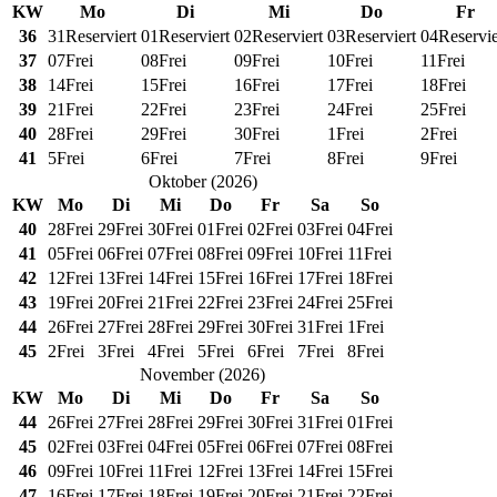
KW
Mo
Di
Mi
Do
Fr
36
31
Reserviert
01
Reserviert
02
Reserviert
03
Reserviert
04
Reservie
37
07
Frei
08
Frei
09
Frei
10
Frei
11
Frei
38
14
Frei
15
Frei
16
Frei
17
Frei
18
Frei
39
21
Frei
22
Frei
23
Frei
24
Frei
25
Frei
40
28
Frei
29
Frei
30
Frei
1
Frei
2
Frei
41
5
Frei
6
Frei
7
Frei
8
Frei
9
Frei
Oktober
(
2026
)
KW
Mo
Di
Mi
Do
Fr
Sa
So
40
28
Frei
29
Frei
30
Frei
01
Frei
02
Frei
03
Frei
04
Frei
41
05
Frei
06
Frei
07
Frei
08
Frei
09
Frei
10
Frei
11
Frei
42
12
Frei
13
Frei
14
Frei
15
Frei
16
Frei
17
Frei
18
Frei
43
19
Frei
20
Frei
21
Frei
22
Frei
23
Frei
24
Frei
25
Frei
44
26
Frei
27
Frei
28
Frei
29
Frei
30
Frei
31
Frei
1
Frei
45
2
Frei
3
Frei
4
Frei
5
Frei
6
Frei
7
Frei
8
Frei
November
(
2026
)
KW
Mo
Di
Mi
Do
Fr
Sa
So
44
26
Frei
27
Frei
28
Frei
29
Frei
30
Frei
31
Frei
01
Frei
45
02
Frei
03
Frei
04
Frei
05
Frei
06
Frei
07
Frei
08
Frei
46
09
Frei
10
Frei
11
Frei
12
Frei
13
Frei
14
Frei
15
Frei
47
16
Frei
17
Frei
18
Frei
19
Frei
20
Frei
21
Frei
22
Frei