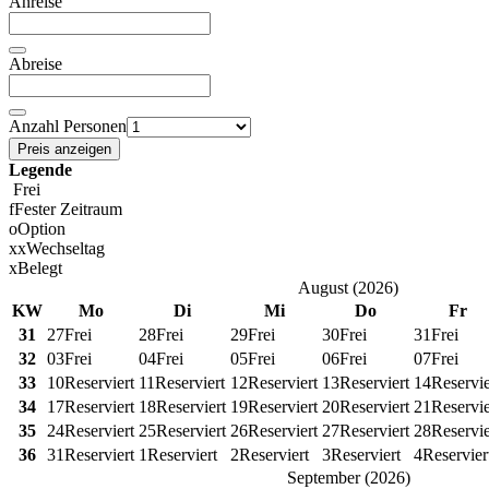
Anreise
Abreise
Anzahl Personen
Preis anzeigen
Legende
Frei
f
Fester Zeitraum
o
Option
x
x
Wechseltag
x
Belegt
August
(
2026
)
KW
Mo
Di
Mi
Do
Fr
31
27
Frei
28
Frei
29
Frei
30
Frei
31
Frei
32
03
Frei
04
Frei
05
Frei
06
Frei
07
Frei
33
10
Reserviert
11
Reserviert
12
Reserviert
13
Reserviert
14
Reservie
34
17
Reserviert
18
Reserviert
19
Reserviert
20
Reserviert
21
Reservie
35
24
Reserviert
25
Reserviert
26
Reserviert
27
Reserviert
28
Reservie
36
31
Reserviert
1
Reserviert
2
Reserviert
3
Reserviert
4
Reservier
September
(
2026
)