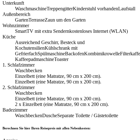
Unterkunft
Waschmaschine
Treppengitter
Kinderstuhl vorhanden
Laufstall
Außenbereich
Garten
Terrasse
Zaun um den Garten
Wohnzimmer
SmartTV mit extra Sendern
kostenloses Internet (WLAN)
Küche
Ausreichend Geschirr, Besteck und
Kochutensilien
Kühlschrank mit
Gefrierfach
Spülmaschine
Backofen
Kombimikrowelle
Filterkaf
Kaffeepadmaschine
Toaster
1. Schlafzimmer
Waschbecken
Einzelbett (eine Ma­t­rat­ze, 90 cm x 200 cm).
Einzelbett (eine Ma­t­rat­ze, 90 cm x 200 cm).
2. Schlafzimmer
Waschbecken
Einzelbett (eine Ma­t­rat­ze, 90 cm x 200 cm).
2 x Einzelbett (eine Ma­t­rat­ze, 90 cm x 200 cm).
Badezimmer
Waschbecken
Dusche
Separate Toilette / Gästetoilette
Berechnen Sie hier Ihren Reisepreis mit allen Nebenkosten: