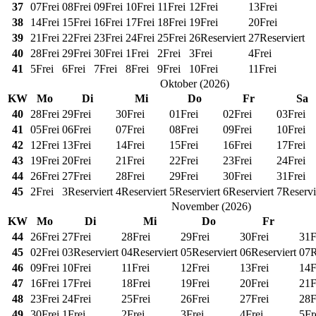
37
07
Frei
08
Frei
09
Frei
10
Frei
11
Frei
12
Frei
13
Frei
38
14
Frei
15
Frei
16
Frei
17
Frei
18
Frei
19
Frei
20
Frei
39
21
Frei
22
Frei
23
Frei
24
Frei
25
Frei
26
Reserviert
27
Reserviert
40
28
Frei
29
Frei
30
Frei
1
Frei
2
Frei
3
Frei
4
Frei
41
5
Frei
6
Frei
7
Frei
8
Frei
9
Frei
10
Frei
11
Frei
Oktober
(
2026
)
KW
Mo
Di
Mi
Do
Fr
Sa
40
28
Frei
29
Frei
30
Frei
01
Frei
02
Frei
03
Frei
41
05
Frei
06
Frei
07
Frei
08
Frei
09
Frei
10
Frei
42
12
Frei
13
Frei
14
Frei
15
Frei
16
Frei
17
Frei
43
19
Frei
20
Frei
21
Frei
22
Frei
23
Frei
24
Frei
44
26
Frei
27
Frei
28
Frei
29
Frei
30
Frei
31
Frei
45
2
Frei
3
Reserviert
4
Reserviert
5
Reserviert
6
Reserviert
7
Reservi
November
(
2026
)
KW
Mo
Di
Mi
Do
Fr
44
26
Frei
27
Frei
28
Frei
29
Frei
30
Frei
31
F
45
02
Frei
03
Reserviert
04
Reserviert
05
Reserviert
06
Reserviert
07
R
46
09
Frei
10
Frei
11
Frei
12
Frei
13
Frei
14
F
47
16
Frei
17
Frei
18
Frei
19
Frei
20
Frei
21
F
48
23
Frei
24
Frei
25
Frei
26
Frei
27
Frei
28
F
49
30
Frei
1
Frei
2
Frei
3
Frei
4
Frei
5
Fr