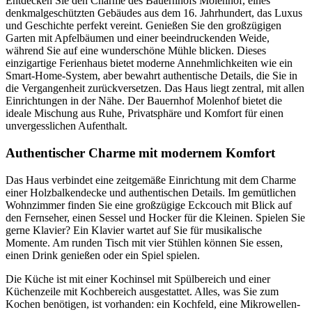
Entdecken Sie den Charme des Bauernhofs Molenhof, eines
denkmalgeschützten Gebäudes aus dem 16. Jahrhundert, das Luxus
und Geschichte perfekt vereint. Genießen Sie den großzügigen
Garten mit Apfelbäumen und einer beeindruckenden Weide,
während Sie auf eine wunderschöne Mühle blicken. Dieses
einzigartige Ferienhaus bietet moderne Annehmlichkeiten wie ein
Smart-Home-System, aber bewahrt authentische Details, die Sie in
die Vergangenheit zurückversetzen. Das Haus liegt zentral, mit allen
Einrichtungen in der Nähe. Der Bauernhof Molenhof bietet die
ideale Mischung aus Ruhe, Privatsphäre und Komfort für einen
unvergesslichen Aufenthalt.
Authentischer Charme mit modernem Komfort
Das Haus verbindet eine zeitgemäße Einrichtung mit dem Charme
einer Holzbalkendecke und authentischen Details. Im gemütlichen
Wohnzimmer finden Sie eine großzügige Eckcouch mit Blick auf
den Fernseher, einen Sessel und Hocker für die Kleinen. Spielen Sie
gerne Klavier? Ein Klavier wartet auf Sie für musikalische
Momente. Am runden Tisch mit vier Stühlen können Sie essen,
einen Drink genießen oder ein Spiel spielen.
Die Küche ist mit einer Kochinsel mit Spülbereich und einer
Küchenzeile mit Kochbereich ausgestattet. Alles, was Sie zum
Kochen benötigen, ist vorhanden: ein Kochfeld, eine Mikrowellen-