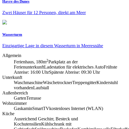
Havre des Dunes
Zwei Häuser für 12 Personen, direkt am Meer
Wasserturm
Einzigartige Lage in diesem Wasserturm in Meeresnähe
Allgemein
2
Ferienhaus, 180m
Parkplatz an der
Ferienunterkunft
Ladestation für elektrisches Auto
Frühste
Anreise: 16:00 Uhr
Späteste Abreise: 09:30 Uhr
Unterkunft
Waschmaschine
Wäschetrockner
Treppengitter
Kinderstuhl
vorhanden
Laufstall
Außenbereich
Garten
Terrasse
Wohnzimmer
Gaskamin
SmartTV
kostenloses Internet (WLAN)
Küche
Ausreichend Geschirr, Besteck und
Kochutensilien
Kühlschrank mit