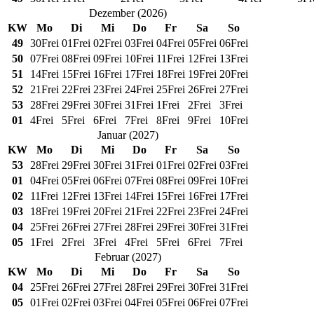
Dezember
(
2026
)
KW
Mo
Di
Mi
Do
Fr
Sa
So
49
30
Frei
01
Frei
02
Frei
03
Frei
04
Frei
05
Frei
06
Frei
50
07
Frei
08
Frei
09
Frei
10
Frei
11
Frei
12
Frei
13
Frei
51
14
Frei
15
Frei
16
Frei
17
Frei
18
Frei
19
Frei
20
Frei
52
21
Frei
22
Frei
23
Frei
24
Frei
25
Frei
26
Frei
27
Frei
53
28
Frei
29
Frei
30
Frei
31
Frei
1
Frei
2
Frei
3
Frei
01
4
Frei
5
Frei
6
Frei
7
Frei
8
Frei
9
Frei
10
Frei
Januar
(
2027
)
KW
Mo
Di
Mi
Do
Fr
Sa
So
53
28
Frei
29
Frei
30
Frei
31
Frei
01
Frei
02
Frei
03
Frei
01
04
Frei
05
Frei
06
Frei
07
Frei
08
Frei
09
Frei
10
Frei
02
11
Frei
12
Frei
13
Frei
14
Frei
15
Frei
16
Frei
17
Frei
03
18
Frei
19
Frei
20
Frei
21
Frei
22
Frei
23
Frei
24
Frei
04
25
Frei
26
Frei
27
Frei
28
Frei
29
Frei
30
Frei
31
Frei
05
1
Frei
2
Frei
3
Frei
4
Frei
5
Frei
6
Frei
7
Frei
Februar
(
2027
)
KW
Mo
Di
Mi
Do
Fr
Sa
So
04
25
Frei
26
Frei
27
Frei
28
Frei
29
Frei
30
Frei
31
Frei
05
01
Frei
02
Frei
03
Frei
04
Frei
05
Frei
06
Frei
07
Frei