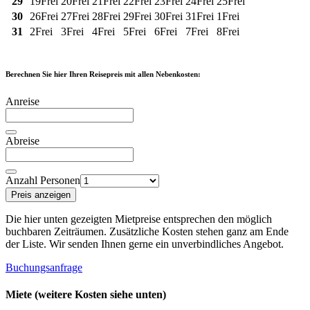
29
19
Frei
20
Frei
21
Frei
22
Frei
23
Frei
24
Frei
25
Frei
30
26
Frei
27
Frei
28
Frei
29
Frei
30
Frei
31
Frei
1
Frei
31
2
Frei
3
Frei
4
Frei
5
Frei
6
Frei
7
Frei
8
Frei
Berechnen Sie hier Ihren Reisepreis mit allen Nebenkosten:
Anreise
Abreise
Anzahl Personen
Preis anzeigen
Die hier unten gezeigten Mietpreise entsprechen den möglich
buchbaren Zeiträumen. Zusätzliche Kosten stehen ganz am Ende
der Liste. Wir senden Ihnen gerne ein unverbindliches Angebot.
Buchungsanfrage
Miete (weitere Kosten siehe unten)