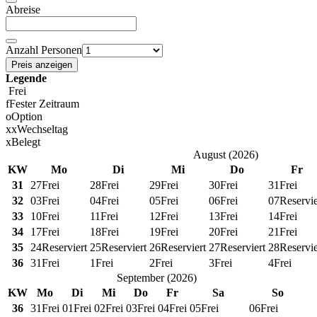
Abreise
Anzahl Personen
Preis anzeigen
Legende
Frei
f
Fester Zeitraum
o
Option
x
x
Wechseltag
x
Belegt
August
(
2026
)
KW
Mo
Di
Mi
Do
Fr
31
27
Frei
28
Frei
29
Frei
30
Frei
31
Frei
32
03
Frei
04
Frei
05
Frei
06
Frei
07
Reservie
33
10
Frei
11
Frei
12
Frei
13
Frei
14
Frei
34
17
Frei
18
Frei
19
Frei
20
Frei
21
Frei
35
24
Reserviert
25
Reserviert
26
Reserviert
27
Reserviert
28
Reservie
36
31
Frei
1
Frei
2
Frei
3
Frei
4
Frei
September
(
2026
)
KW
Mo
Di
Mi
Do
Fr
Sa
So
36
31
Frei
01
Frei
02
Frei
03
Frei
04
Frei
05
Frei
06
Frei