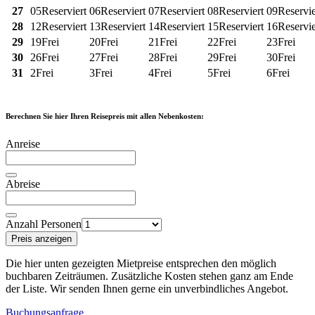
27
05
Reserviert
06
Reserviert
07
Reserviert
08
Reserviert
09
Reservie
28
12
Reserviert
13
Reserviert
14
Reserviert
15
Reserviert
16
Reservie
29
19
Frei
20
Frei
21
Frei
22
Frei
23
Frei
30
26
Frei
27
Frei
28
Frei
29
Frei
30
Frei
31
2
Frei
3
Frei
4
Frei
5
Frei
6
Frei
Berechnen Sie hier Ihren Reisepreis mit allen Nebenkosten:
Anreise
Abreise
Anzahl Personen
Preis anzeigen
Die hier unten gezeigten Mietpreise entsprechen den möglich
buchbaren Zeiträumen. Zusätzliche Kosten stehen ganz am Ende
der Liste. Wir senden Ihnen gerne ein unverbindliches Angebot.
Buchungsanfrage