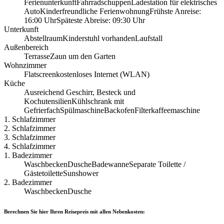
Ferienunterkunft
Fahrradschuppen
Ladestation für elektrisches
Auto
Kinderfreundliche Ferienwohnung
Frühste Anreise:
16:00 Uhr
Späteste Abreise: 09:30 Uhr
Unterkunft
Abstellraum
Kinderstuhl vorhanden
Laufstall
Außenbereich
Terrasse
Zaun um den Garten
Wohnzimmer
Flatscreen
kostenloses Internet (WLAN)
Küche
Ausreichend Geschirr, Besteck und
Kochutensilien
Kühlschrank mit
Gefrierfach
Spülmaschine
Backofen
Filterkaffeemaschine
1. Schlafzimmer
2. Schlafzimmer
3. Schlafzimmer
4. Schlafzimmer
1. Badezimmer
Waschbecken
Dusche
Badewanne
Separate Toilette /
Gästetoilette
Sunshower
2. Badezimmer
Waschbecken
Dusche
Berechnen Sie hier Ihren Reisepreis mit allen Nebenkosten: