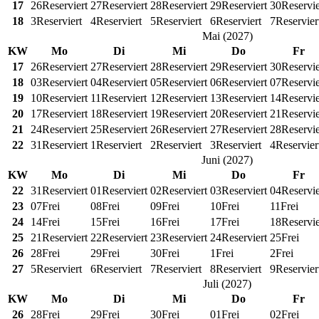
17
26
Reserviert
27
Reserviert
28
Reserviert
29
Reserviert
30
Reservie
18
3
Reserviert
4
Reserviert
5
Reserviert
6
Reserviert
7
Reservier
Mai
(
2027
)
KW
Mo
Di
Mi
Do
Fr
17
26
Reserviert
27
Reserviert
28
Reserviert
29
Reserviert
30
Reservie
18
03
Reserviert
04
Reserviert
05
Reserviert
06
Reserviert
07
Reservie
19
10
Reserviert
11
Reserviert
12
Reserviert
13
Reserviert
14
Reservie
20
17
Reserviert
18
Reserviert
19
Reserviert
20
Reserviert
21
Reservie
21
24
Reserviert
25
Reserviert
26
Reserviert
27
Reserviert
28
Reservie
22
31
Reserviert
1
Reserviert
2
Reserviert
3
Reserviert
4
Reservier
Juni
(
2027
)
KW
Mo
Di
Mi
Do
Fr
22
31
Reserviert
01
Reserviert
02
Reserviert
03
Reserviert
04
Reservie
23
07
Frei
08
Frei
09
Frei
10
Frei
11
Frei
24
14
Frei
15
Frei
16
Frei
17
Frei
18
Reservie
25
21
Reserviert
22
Reserviert
23
Reserviert
24
Reserviert
25
Frei
26
28
Frei
29
Frei
30
Frei
1
Frei
2
Frei
27
5
Reserviert
6
Reserviert
7
Reserviert
8
Reserviert
9
Reservier
Juli
(
2027
)
KW
Mo
Di
Mi
Do
Fr
26
28
Frei
29
Frei
30
Frei
01
Frei
02
Frei