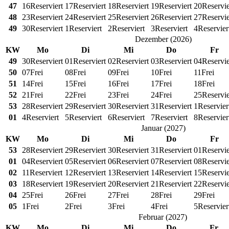
47
16
Reserviert
17
Reserviert
18
Reserviert
19
Reserviert
20
Reservie
48
23
Reserviert
24
Reserviert
25
Reserviert
26
Reserviert
27
Reservie
49
30
Reserviert
1
Reserviert
2
Reserviert
3
Reserviert
4
Reservier
Dezember
(
2026
)
KW
Mo
Di
Mi
Do
Fr
49
30
Reserviert
01
Reserviert
02
Reserviert
03
Reserviert
04
Reservie
50
07
Frei
08
Frei
09
Frei
10
Frei
11
Frei
51
14
Frei
15
Frei
16
Frei
17
Frei
18
Frei
52
21
Frei
22
Frei
23
Frei
24
Frei
25
Reservie
53
28
Reserviert
29
Reserviert
30
Reserviert
31
Reserviert
1
Reservier
01
4
Reserviert
5
Reserviert
6
Reserviert
7
Reserviert
8
Reservier
Januar
(
2027
)
KW
Mo
Di
Mi
Do
Fr
53
28
Reserviert
29
Reserviert
30
Reserviert
31
Reserviert
01
Reservie
01
04
Reserviert
05
Reserviert
06
Reserviert
07
Reserviert
08
Reservie
02
11
Reserviert
12
Reserviert
13
Reserviert
14
Reserviert
15
Reservie
03
18
Reserviert
19
Reserviert
20
Reserviert
21
Reserviert
22
Reservie
04
25
Frei
26
Frei
27
Frei
28
Frei
29
Frei
05
1
Frei
2
Frei
3
Frei
4
Frei
5
Reservier
Februar
(
2027
)
KW
Mo
Di
Mi
Do
Fr