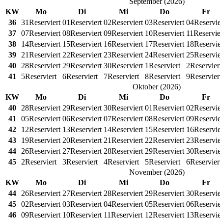
September
(
2026
)
KW
Mo
Di
Mi
Do
Fr
36
31
Reserviert
01
Reserviert
02
Reserviert
03
Reserviert
04
Reservie
37
07
Reserviert
08
Reserviert
09
Reserviert
10
Reserviert
11
Reservie
38
14
Reserviert
15
Reserviert
16
Reserviert
17
Reserviert
18
Reservie
39
21
Reserviert
22
Reserviert
23
Reserviert
24
Reserviert
25
Reservie
40
28
Reserviert
29
Reserviert
30
Reserviert
1
Reserviert
2
Reservier
41
5
Reserviert
6
Reserviert
7
Reserviert
8
Reserviert
9
Reservier
Oktober
(
2026
)
KW
Mo
Di
Mi
Do
Fr
40
28
Reserviert
29
Reserviert
30
Reserviert
01
Reserviert
02
Reservie
41
05
Reserviert
06
Reserviert
07
Reserviert
08
Reserviert
09
Reservie
42
12
Reserviert
13
Reserviert
14
Reserviert
15
Reserviert
16
Reservie
43
19
Reserviert
20
Reserviert
21
Reserviert
22
Reserviert
23
Reservie
44
26
Reserviert
27
Reserviert
28
Reserviert
29
Reserviert
30
Reservie
45
2
Reserviert
3
Reserviert
4
Reserviert
5
Reserviert
6
Reservier
November
(
2026
)
KW
Mo
Di
Mi
Do
Fr
44
26
Reserviert
27
Reserviert
28
Reserviert
29
Reserviert
30
Reservie
45
02
Reserviert
03
Reserviert
04
Reserviert
05
Reserviert
06
Reservie
46
09
Reserviert
10
Reserviert
11
Reserviert
12
Reserviert
13
Reservie