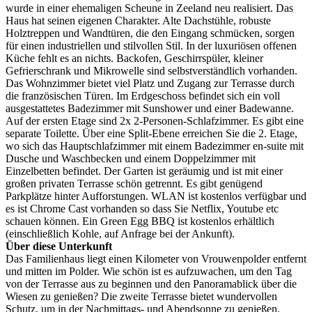
wurde in einer ehemaligen Scheune in Zeeland neu realisiert. Das
Haus hat seinen eigenen Charakter. Alte Dachstühle, robuste
Holztreppen und Wandtüren, die den Eingang schmücken, sorgen
für einen industriellen und stilvollen Stil. In der luxuriösen offenen
Küche fehlt es an nichts. Backofen, Geschirrspüler, kleiner
Gefrierschrank und Mikrowelle sind selbstverständlich vorhanden.
Das Wohnzimmer bietet viel Platz und Zugang zur Terrasse durch
die französischen Türen. Im Erdgeschoss befindet sich ein voll
ausgestattetes Badezimmer mit Sunshower und einer Badewanne.
Auf der ersten Etage sind 2x 2-Personen-Schlafzimmer. Es gibt eine
separate Toilette. Über eine Split-Ebene erreichen Sie die 2. Etage,
wo sich das Hauptschlafzimmer mit einem Badezimmer en-suite mit
Dusche und Waschbecken und einem Doppelzimmer mit
Einzelbetten befindet. Der Garten ist geräumig und ist mit einer
großen privaten Terrasse schön getrennt. Es gibt genügend
Parkplätze hinter Aufforstungen. WLAN ist kostenlos verfügbar und
es ist Chrome Cast vorhanden so dass Sie Netflix, Youtube etc
schauen können. Ein Green Egg BBQ ist kostenlos erhältlich
(einschließlich Kohle, auf Anfrage bei der Ankunft).
Über diese Unterkunft
Das Familienhaus liegt einen Kilometer von Vrouwenpolder entfernt
und mitten im Polder. Wie schön ist es aufzuwachen, um den Tag
von der Terrasse aus zu beginnen und den Panoramablick über die
Wiesen zu genießen? Die zweite Terrasse bietet wundervollen
Schutz, um in der Nachmittags- und Abendsonne zu genießen.