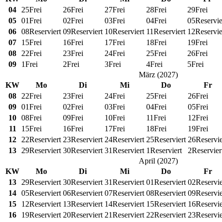
04
25
Frei
26
Frei
27
Frei
28
Frei
29
Frei
05
01
Frei
02
Frei
03
Frei
04
Frei
05
Reservie
06
08
Reserviert
09
Reserviert
10
Reserviert
11
Reserviert
12
Reservie
07
15
Frei
16
Frei
17
Frei
18
Frei
19
Frei
08
22
Frei
23
Frei
24
Frei
25
Frei
26
Frei
09
1
Frei
2
Frei
3
Frei
4
Frei
5
Frei
März
(
2027
)
KW
Mo
Di
Mi
Do
Fr
08
22
Frei
23
Frei
24
Frei
25
Frei
26
Frei
09
01
Frei
02
Frei
03
Frei
04
Frei
05
Frei
10
08
Frei
09
Frei
10
Frei
11
Frei
12
Frei
11
15
Frei
16
Frei
17
Frei
18
Frei
19
Frei
12
22
Reserviert
23
Reserviert
24
Reserviert
25
Reserviert
26
Reservie
13
29
Reserviert
30
Reserviert
31
Reserviert
1
Reserviert
2
Reservier
April
(
2027
)
KW
Mo
Di
Mi
Do
Fr
13
29
Reserviert
30
Reserviert
31
Reserviert
01
Reserviert
02
Reservie
14
05
Reserviert
06
Reserviert
07
Reserviert
08
Reserviert
09
Reservie
15
12
Reserviert
13
Reserviert
14
Reserviert
15
Reserviert
16
Reservie
16
19
Reserviert
20
Reserviert
21
Reserviert
22
Reserviert
23
Reservie