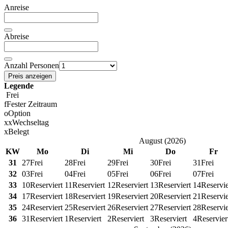
Anreise
Abreise
Anzahl Personen
Preis anzeigen
Legende
Frei
f
Fester Zeitraum
o
Option
x
x
Wechseltag
x
Belegt
August
(
2026
)
KW
Mo
Di
Mi
Do
Fr
31
27
Frei
28
Frei
29
Frei
30
Frei
31
Frei
32
03
Frei
04
Frei
05
Frei
06
Frei
07
Frei
33
10
Reserviert
11
Reserviert
12
Reserviert
13
Reserviert
14
Reservie
34
17
Reserviert
18
Reserviert
19
Reserviert
20
Reserviert
21
Reservie
35
24
Reserviert
25
Reserviert
26
Reserviert
27
Reserviert
28
Reservie
36
31
Reserviert
1
Reserviert
2
Reserviert
3
Reserviert
4
Reservier