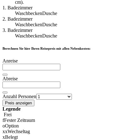
cm).
1. Badezimmer
Waschbecken
Dusche
2. Badezimmer
Waschbecken
Dusche
3. Badezimmer
Waschbecken
Dusche
Berechnen Sie hier Ihren Reisepreis mit allen Nebenkosten:
Anreise
Abreise
Anzahl Personen
Preis anzeigen
Legende
Frei
f
Fester Zeitraum
o
Option
x
x
Wechseltag
x
Belegt