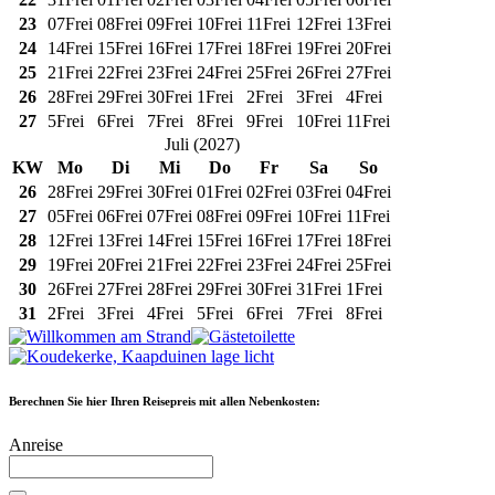
23
07
Frei
08
Frei
09
Frei
10
Frei
11
Frei
12
Frei
13
Frei
24
14
Frei
15
Frei
16
Frei
17
Frei
18
Frei
19
Frei
20
Frei
25
21
Frei
22
Frei
23
Frei
24
Frei
25
Frei
26
Frei
27
Frei
26
28
Frei
29
Frei
30
Frei
1
Frei
2
Frei
3
Frei
4
Frei
27
5
Frei
6
Frei
7
Frei
8
Frei
9
Frei
10
Frei
11
Frei
Juli
(
2027
)
KW
Mo
Di
Mi
Do
Fr
Sa
So
26
28
Frei
29
Frei
30
Frei
01
Frei
02
Frei
03
Frei
04
Frei
27
05
Frei
06
Frei
07
Frei
08
Frei
09
Frei
10
Frei
11
Frei
28
12
Frei
13
Frei
14
Frei
15
Frei
16
Frei
17
Frei
18
Frei
29
19
Frei
20
Frei
21
Frei
22
Frei
23
Frei
24
Frei
25
Frei
30
26
Frei
27
Frei
28
Frei
29
Frei
30
Frei
31
Frei
1
Frei
31
2
Frei
3
Frei
4
Frei
5
Frei
6
Frei
7
Frei
8
Frei
Berechnen Sie hier Ihren Reisepreis mit allen Nebenkosten:
Anreise