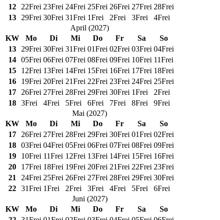
12
22
Frei
23
Frei
24
Frei
25
Frei
26
Frei
27
Frei
28
Frei
13
29
Frei
30
Frei
31
Frei
1
Frei
2
Frei
3
Frei
4
Frei
April
(
2027
)
KW
Mo
Di
Mi
Do
Fr
Sa
So
13
29
Frei
30
Frei
31
Frei
01
Frei
02
Frei
03
Frei
04
Frei
14
05
Frei
06
Frei
07
Frei
08
Frei
09
Frei
10
Frei
11
Frei
15
12
Frei
13
Frei
14
Frei
15
Frei
16
Frei
17
Frei
18
Frei
16
19
Frei
20
Frei
21
Frei
22
Frei
23
Frei
24
Frei
25
Frei
17
26
Frei
27
Frei
28
Frei
29
Frei
30
Frei
1
Frei
2
Frei
18
3
Frei
4
Frei
5
Frei
6
Frei
7
Frei
8
Frei
9
Frei
Mai
(
2027
)
KW
Mo
Di
Mi
Do
Fr
Sa
So
17
26
Frei
27
Frei
28
Frei
29
Frei
30
Frei
01
Frei
02
Frei
18
03
Frei
04
Frei
05
Frei
06
Frei
07
Frei
08
Frei
09
Frei
19
10
Frei
11
Frei
12
Frei
13
Frei
14
Frei
15
Frei
16
Frei
20
17
Frei
18
Frei
19
Frei
20
Frei
21
Frei
22
Frei
23
Frei
21
24
Frei
25
Frei
26
Frei
27
Frei
28
Frei
29
Frei
30
Frei
22
31
Frei
1
Frei
2
Frei
3
Frei
4
Frei
5
Frei
6
Frei
Juni
(
2027
)
KW
Mo
Di
Mi
Do
Fr
Sa
So
22
31
Frei
01
Frei
02
Frei
03
Frei
04
Frei
05
Frei
06
Frei