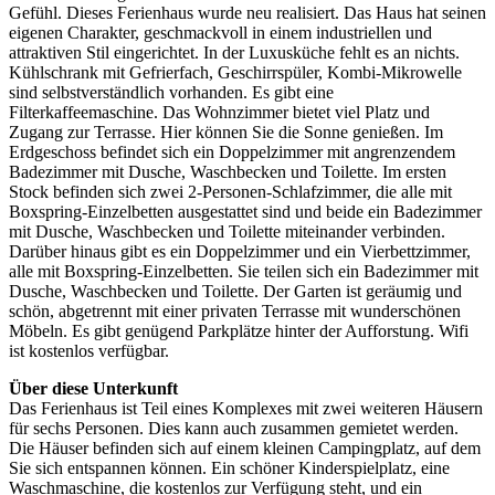
Gefühl. Dieses Ferienhaus wurde neu realisiert. Das Haus hat seinen
eigenen Charakter, geschmackvoll in einem industriellen und
attraktiven Stil eingerichtet. In der Luxusküche fehlt es an nichts.
Kühlschrank mit Gefrierfach, Geschirrspüler, Kombi-Mikrowelle
sind selbstverständlich vorhanden. Es gibt eine
Filterkaffeemaschine. Das Wohnzimmer bietet viel Platz und
Zugang zur Terrasse. Hier können Sie die Sonne genießen. Im
Erdgeschoss befindet sich ein Doppelzimmer mit angrenzendem
Badezimmer mit Dusche, Waschbecken und Toilette. Im ersten
Stock befinden sich zwei 2-Personen-Schlafzimmer, die alle mit
Boxspring-Einzelbetten ausgestattet sind und beide ein Badezimmer
mit Dusche, Waschbecken und Toilette miteinander verbinden.
Darüber hinaus gibt es ein Doppelzimmer und ein Vierbettzimmer,
alle mit Boxspring-Einzelbetten. Sie teilen sich ein Badezimmer mit
Dusche, Waschbecken und Toilette. Der Garten ist geräumig und
schön, abgetrennt mit einer privaten Terrasse mit wunderschönen
Möbeln. Es gibt genügend Parkplätze hinter der Aufforstung. Wifi
ist kostenlos verfügbar.
Über diese Unterkunft
Das Ferienhaus ist Teil eines Komplexes mit zwei weiteren Häusern
für sechs Personen. Dies kann auch zusammen gemietet werden.
Die Häuser befinden sich auf einem kleinen Campingplatz, auf dem
Sie sich entspannen können. Ein schöner Kinderspielplatz, eine
Waschmaschine, die kostenlos zur Verfügung steht, und ein