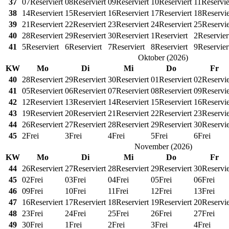
37
07
Reserviert
08
Reserviert
09
Reserviert
10
Reserviert
11
Reservie
38
14
Reserviert
15
Reserviert
16
Reserviert
17
Reserviert
18
Reservie
39
21
Reserviert
22
Reserviert
23
Reserviert
24
Reserviert
25
Reservie
40
28
Reserviert
29
Reserviert
30
Reserviert
1
Reserviert
2
Reservier
41
5
Reserviert
6
Reserviert
7
Reserviert
8
Reserviert
9
Reservier
Oktober
(
2026
)
KW
Mo
Di
Mi
Do
Fr
40
28
Reserviert
29
Reserviert
30
Reserviert
01
Reserviert
02
Reservie
41
05
Reserviert
06
Reserviert
07
Reserviert
08
Reserviert
09
Reservie
42
12
Reserviert
13
Reserviert
14
Reserviert
15
Reserviert
16
Reservie
43
19
Reserviert
20
Reserviert
21
Reserviert
22
Reserviert
23
Reservie
44
26
Reserviert
27
Reserviert
28
Reserviert
29
Reserviert
30
Reservie
45
2
Frei
3
Frei
4
Frei
5
Frei
6
Frei
November
(
2026
)
KW
Mo
Di
Mi
Do
Fr
44
26
Reserviert
27
Reserviert
28
Reserviert
29
Reserviert
30
Reservie
45
02
Frei
03
Frei
04
Frei
05
Frei
06
Frei
46
09
Frei
10
Frei
11
Frei
12
Frei
13
Frei
47
16
Reserviert
17
Reserviert
18
Reserviert
19
Reserviert
20
Reservie
48
23
Frei
24
Frei
25
Frei
26
Frei
27
Frei
49
30
Frei
1
Frei
2
Frei
3
Frei
4
Frei