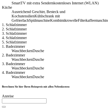
SmartTV mit extra Sendern
kostenloses Internet (WLAN)
Küche
Ausreichend Geschirr, Besteck und
Kochutensilien
Kühlschrank mit
Gefrierfach
Spülmaschine
Kombimikrowelle
Filterkaffeemaschin
1. Schlafzimmer
2. Schlafzimmer
3. Schlafzimmer
4. Schlafzimmer
5. Schlafzimmer
1. Badezimmer
Waschbecken
Dusche
2. Badezimmer
Waschbecken
Dusche
3. Badezimmer
Waschbecken
Dusche
4. Badezimmer
Waschbecken
Dusche
Berechnen Sie hier Ihren Reisepreis mit allen Nebenkosten:
Anreise