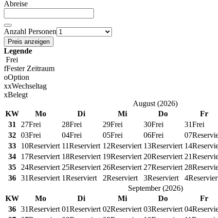
Abreise
Anzahl Personen
Preis anzeigen
Legende
Frei
f
Fester Zeitraum
o
Option
x
x
Wechseltag
x
Belegt
August
(
2026
)
KW
Mo
Di
Mi
Do
Fr
31
27
Frei
28
Frei
29
Frei
30
Frei
31
Frei
32
03
Frei
04
Frei
05
Frei
06
Frei
07
Reservie
33
10
Reserviert
11
Reserviert
12
Reserviert
13
Reserviert
14
Reservie
34
17
Reserviert
18
Reserviert
19
Reserviert
20
Reserviert
21
Reservie
35
24
Reserviert
25
Reserviert
26
Reserviert
27
Reserviert
28
Reservie
36
31
Reserviert
1
Reserviert
2
Reserviert
3
Reserviert
4
Reservier
September
(
2026
)
KW
Mo
Di
Mi
Do
Fr
36
31
Reserviert
01
Reserviert
02
Reserviert
03
Reserviert
04
Reservie