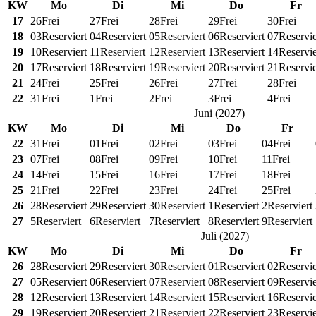
KW
Mo
Di
Mi
Do
Fr
17
26
Frei
27
Frei
28
Frei
29
Frei
30
Frei
18
03
Reserviert
04
Reserviert
05
Reserviert
06
Reserviert
07
Reservie
19
10
Reserviert
11
Reserviert
12
Reserviert
13
Reserviert
14
Reservie
20
17
Reserviert
18
Reserviert
19
Reserviert
20
Reserviert
21
Reservie
21
24
Frei
25
Frei
26
Frei
27
Frei
28
Frei
22
31
Frei
1
Frei
2
Frei
3
Frei
4
Frei
Juni
(
2027
)
KW
Mo
Di
Mi
Do
Fr
22
31
Frei
01
Frei
02
Frei
03
Frei
04
Frei
23
07
Frei
08
Frei
09
Frei
10
Frei
11
Frei
24
14
Frei
15
Frei
16
Frei
17
Frei
18
Frei
25
21
Frei
22
Frei
23
Frei
24
Frei
25
Frei
26
28
Reserviert
29
Reserviert
30
Reserviert
1
Reserviert
2
Reserviert
27
5
Reserviert
6
Reserviert
7
Reserviert
8
Reserviert
9
Reserviert
Juli
(
2027
)
KW
Mo
Di
Mi
Do
Fr
26
28
Reserviert
29
Reserviert
30
Reserviert
01
Reserviert
02
Reservie
27
05
Reserviert
06
Reserviert
07
Reserviert
08
Reserviert
09
Reservie
28
12
Reserviert
13
Reserviert
14
Reserviert
15
Reserviert
16
Reservie
29
19
Reserviert
20
Reserviert
21
Reserviert
22
Reserviert
23
Reservie