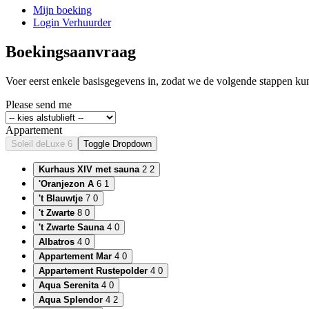
Mijn boeking
Login Verhuurder
Boekingsaanvraag
Voer eerst enkele basisgegevens in, zodat we de volgende stappen k
Please send me
Appartement
Soleil deLuxe 6
Toggle Dropdown
Kurhaus XIV met sauna
2
2
'Oranjezon A
6
1
't Blauwtje
7
0
't Zwarte
8
0
't Zwarte Sauna
4
0
Albatros
4
0
Appartement Mar
4
0
Appartement Rustepolder
4
0
Aqua Serenita
4
0
Aqua Splendor
4
2