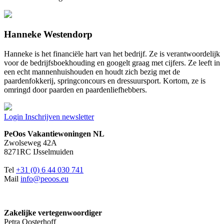
Hanneke Westendorp
Hanneke is het financiële hart van het bedrijf. Ze is verantwoordelijk
voor de bedrijfsboekhouding en googelt graag met cijfers. Ze leeft in
een echt mannenhuishouden en houdt zich bezig met de
paardenfokkerij, springconcours en dressuursport. Kortom, ze is
omringd door paarden en paardenliefhebbers.
Login
Inschrijven newsletter
PeOos Vakantiewoningen NL
Zwolseweg 42A
8271RC IJsselmuiden
Tel
+31 (0) 6 44 030 741
Mail
info@peoos.eu
Zakelijke vertegenwoordiger
Petra Oosterhoff