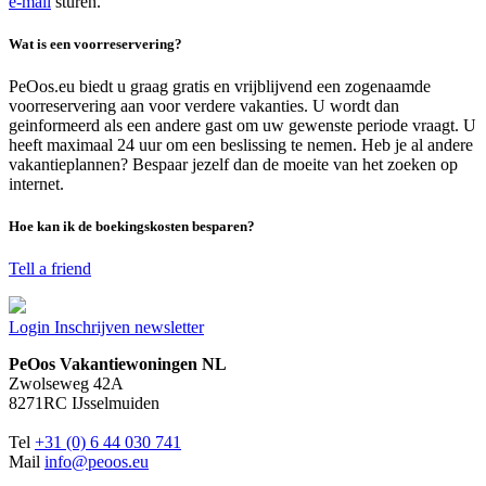
e-mail
sturen.
Wat is een voorreservering?
PeOos.eu biedt u graag gratis en vrijblijvend een zogenaamde
voorreservering aan voor verdere vakanties. U wordt dan
geinformeerd als een andere gast om uw gewenste periode vraagt. U
heeft maximaal 24 uur om een beslissing te nemen. Heb je al andere
vakantieplannen? Bespaar jezelf dan de moeite van het zoeken op
internet.
Hoe kan ik de boekingskosten besparen?
Tell a friend
Login
Inschrijven newsletter
PeOos Vakantiewoningen NL
Zwolseweg 42A
8271RC IJsselmuiden
Tel
+31 (0) 6 44 030 741
Mail
info@peoos.eu