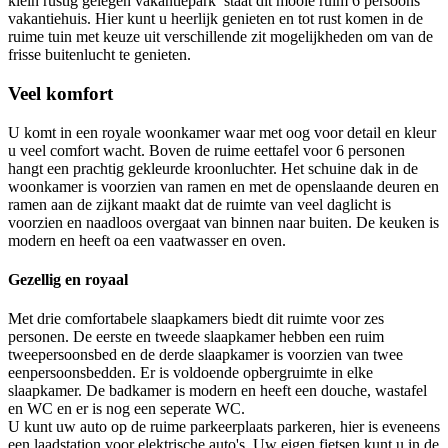
klein rustig gelegen vakantiepark staat dit mooie ruim 6 persoons
vakantiehuis. Hier kunt u heerlijk genieten en tot rust komen in de
ruime tuin met keuze uit verschillende zit mogelijkheden om van de
frisse buitenlucht te genieten.
Veel komfort
U komt in een royale woonkamer waar met oog voor detail en kleur
u veel comfort wacht. Boven de ruime eettafel voor 6 personen
hangt een prachtig gekleurde kroonluchter. Het schuine dak in de
woonkamer is voorzien van ramen en met de openslaande deuren en
ramen aan de zijkant maakt dat de ruimte van veel daglicht is
voorzien en naadloos overgaat van binnen naar buiten. De keuken is
modern en heeft oa een vaatwasser en oven.
Gezellig en royaal
Met drie comfortabele slaapkamers biedt dit ruimte voor zes
personen. De eerste en tweede slaapkamer hebben een ruim
tweepersoonsbed en de derde slaapkamer is voorzien van twee
eenpersoonsbedden. Er is voldoende opbergruimte in elke
slaapkamer. De badkamer is modern en heeft een douche, wastafel
en WC en er is nog een seperate WC.
U kunt uw auto op de ruime parkeerplaats parkeren, hier is eveneens
een laadstation voor elektrische auto's. Uw eigen fietsen kunt u in de