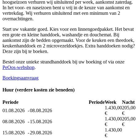
hoogseizoen verhuren wij uitsluitend per week, aankomst zaterdag.
In het voor- en naseizoen bent u vrij in de keuze van aankomst en
vertrekdag. Wij verhuren uitsluitend met een minimum van 2
overnachtingen.
Start uw vakantie goed. Kies voor een linnengoedpakket. Het bevat
een grote en kleine handdoek, washandje en douchemat.
Bij
aankomst zijn de bedden opgemaakt.
Voor de keuken een theedoek,
keukenhanddoek en 2 microvezeldoekjes. Extra handdoeken nodig?
Deze zijn bij te boeken.
Bestel onze unieke strandhanddoek bij uw boeking of via onze
PeOos-webshop
.
Boekingsaanvraag
Huur (verdere kosten zie beneden)
Periode
Periode
Week
Nacht
1.430,00
205,00
01.08.2026
-
08.08.2026
€
€
1.430,00
205,00
08.08.2026
-
15.08.2026
€
€
1.430,00
15.08.2026
-
29.08.2026
€