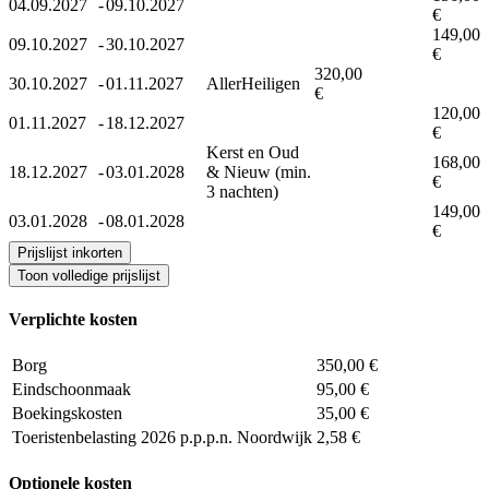
04.09.2027
-
09.10.2027
€
149,00
09.10.2027
-
30.10.2027
€
320,00
30.10.2027
-
01.11.2027
AllerHeiligen
€
120,00
01.11.2027
-
18.12.2027
€
Kerst en Oud
168,00
18.12.2027
-
03.01.2028
& Nieuw (min.
€
3 nachten)
149,00
03.01.2028
-
08.01.2028
€
Prijslijst inkorten
Toon volledige prijslijst
Verplichte kosten
Borg
350,00 €
Eindschoonmaak
95,00 €
Boekingskosten
35,00 €
Toeristenbelasting 2026 p.p.p.n. Noordwijk
2,58 €
Optionele kosten