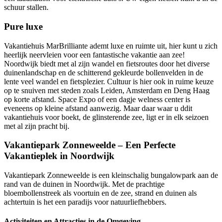
schuur stallen.
Pure luxe
Vakantiehuis MarBrilliante ademt luxe en ruimte uit, hier kunt u zich
heerlijk neervleien voor een fantastische vakantie aan zee!
Noordwijk biedt met al zijn wandel en fietsroutes door het diverse
duinenlandschap en de schitterend gekleurde bollenvelden in de
lente veel wandel en fietsplezier. Cultuur is hier ook in ruime keuze
op te snuiven met steden zoals Leiden, Amsterdam en Deng Haag
op korte afstand. Space Expo of een dagje welness center is
eveneens op kleine afstand aanwezig. Maar daar waar u ddit
vakantiehuis voor boekt, de glinsterende zee, ligt er in elk seizoen
met al zijn pracht bij.
Vakantiepark Zonneweelde – Een Perfecte
Vakantieplek in Noordwijk
Vakantiepark Zonneweelde is een kleinschalig bungalowpark aan de
rand van de duinen in Noordwijk. Met de prachtige
bloembollenstreek als voortuin en de zee, strand en duinen als
achtertuin is het een paradijs voor natuurliefhebbers.
Activiteiten en Attracties in de Omgeving