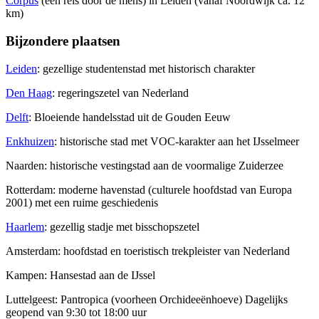
Corpus
(een reis door de mens) in Leiden (vanaf Noordwijk ca. 12
km)
Bijzondere plaatsen
Leiden
: gezellige studentenstad met historisch charakter
Den Haag
: regeringszetel van Nederland
Delft
: Bloeiende handelsstad uit de Gouden Eeuw
Enkhuizen
: historische stad met VOC-karakter aan het IJsselmeer
Naarden: historische vestingstad aan de voormalige Zuiderzee
Rotterdam: moderne havenstad (culturele hoofdstad van Europa
2001) met een ruime geschiedenis
Haarlem
: gezellig stadje met bisschopszetel
Amsterdam: hoofdstad en toeristisch trekpleister van Nederland
Kampen: Hansestad aan de IJssel
Luttelgeest: Pantropica (voorheen Orchideeënhoeve) Dagelijks
geopend van 9:30 tot 18:00 uur