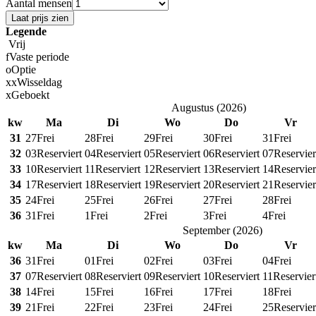
Aantal mensen
Laat prijs zien
Legende
Vrij
f
Vaste periode
o
Optie
x
x
Wisseldag
x
Geboekt
Augustus
(
2026
)
kw
Ma
Di
Wo
Do
Vr
31
27
Frei
28
Frei
29
Frei
30
Frei
31
Frei
32
03
Reserviert
04
Reserviert
05
Reserviert
06
Reserviert
07
Reservier
33
10
Reserviert
11
Reserviert
12
Reserviert
13
Reserviert
14
Reservier
34
17
Reserviert
18
Reserviert
19
Reserviert
20
Reserviert
21
Reservier
35
24
Frei
25
Frei
26
Frei
27
Frei
28
Frei
36
31
Frei
1
Frei
2
Frei
3
Frei
4
Frei
September
(
2026
)
kw
Ma
Di
Wo
Do
Vr
36
31
Frei
01
Frei
02
Frei
03
Frei
04
Frei
37
07
Reserviert
08
Reserviert
09
Reserviert
10
Reserviert
11
Reservier
38
14
Frei
15
Frei
16
Frei
17
Frei
18
Frei
39
21
Frei
22
Frei
23
Frei
24
Frei
25
Reservier