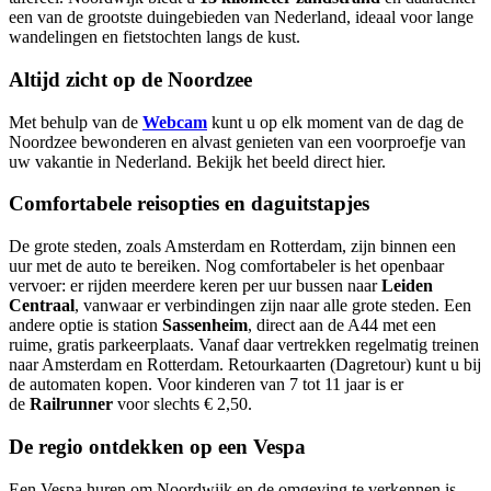
een van de grootste duingebieden van Nederland, ideaal voor lange
wandelingen en fietstochten langs de kust.
Altijd zicht op de Noordzee
Met behulp van de
Webcam
kunt u op elk moment van de dag de
Noordzee bewonderen en alvast genieten van een voorproefje van
uw vakantie in Nederland. Bekijk het beeld direct
hier
.
Comfortabele reisopties en daguitstapjes
De grote steden, zoals Amsterdam en Rotterdam, zijn binnen een
uur met de auto te bereiken. Nog comfortabeler is het openbaar
vervoer: er rijden meerdere keren per uur bussen naar
Leiden
Centraal
, vanwaar er verbindingen zijn naar alle grote steden. Een
andere optie is station
Sassenheim
, direct aan de A44 met een
ruime, gratis parkeerplaats. Vanaf daar vertrekken regelmatig treinen
naar Amsterdam en Rotterdam. Retourkaarten (Dagretour) kunt u bij
de automaten kopen. Voor kinderen van 7 tot 11 jaar is er
de
Railrunner
voor slechts € 2,50.
De regio ontdekken op een Vespa
Een Vespa huren om Noordwijk en de omgeving te verkennen is