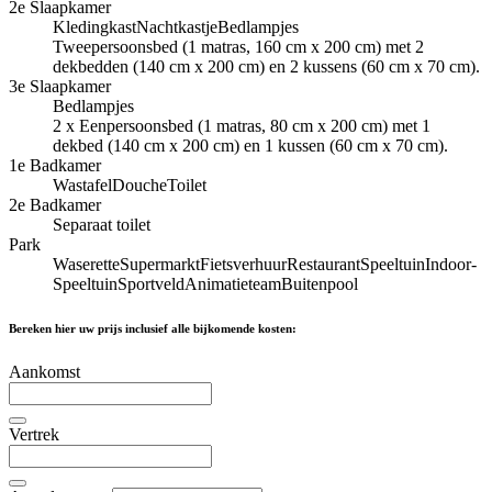
2e Slaapkamer
Kledingkast
Nachtkastje
Bedlampjes
Tweepersoonsbed (1 matras, 160 cm x 200 cm) met 2
dekbedden (140 cm x 200 cm) en 2 kussens (60 cm x 70 cm).
3e Slaapkamer
Bedlampjes
2 x Eenpersoonsbed (1 matras, 80 cm x 200 cm) met 1
dekbed (140 cm x 200 cm) en 1 kussen (60 cm x 70 cm).
1e Badkamer
Wastafel
Douche
Toilet
2e Badkamer
Separaat toilet
Park
Waserette
Supermarkt
Fietsverhuur
Restaurant
Speeltuin
Indoor-
Speeltuin
Sportveld
Animatieteam
Buitenpool
Bereken hier uw prijs inclusief alle bijkomende kosten:
Aankomst
Vertrek