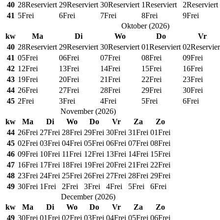
40
28
Reserviert
29
Reserviert
30
Reserviert
1
Reserviert
2
Reserviert
41
5
Frei
6
Frei
7
Frei
8
Frei
9
Frei
Oktober
(
2026
)
kw
Ma
Di
Wo
Do
Vr
40
28
Reserviert
29
Reserviert
30
Reserviert
01
Reserviert
02
Reservier
41
05
Frei
06
Frei
07
Frei
08
Frei
09
Frei
42
12
Frei
13
Frei
14
Frei
15
Frei
16
Frei
43
19
Frei
20
Frei
21
Frei
22
Frei
23
Frei
44
26
Frei
27
Frei
28
Frei
29
Frei
30
Frei
45
2
Frei
3
Frei
4
Frei
5
Frei
6
Frei
November
(
2026
)
kw
Ma
Di
Wo
Do
Vr
Za
Zo
44
26
Frei
27
Frei
28
Frei
29
Frei
30
Frei
31
Frei
01
Frei
45
02
Frei
03
Frei
04
Frei
05
Frei
06
Frei
07
Frei
08
Frei
46
09
Frei
10
Frei
11
Frei
12
Frei
13
Frei
14
Frei
15
Frei
47
16
Frei
17
Frei
18
Frei
19
Frei
20
Frei
21
Frei
22
Frei
48
23
Frei
24
Frei
25
Frei
26
Frei
27
Frei
28
Frei
29
Frei
49
30
Frei
1
Frei
2
Frei
3
Frei
4
Frei
5
Frei
6
Frei
December
(
2026
)
kw
Ma
Di
Wo
Do
Vr
Za
Zo
49
30
Frei
01
Frei
02
Frei
03
Frei
04
Frei
05
Frei
06
Frei