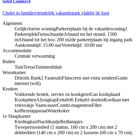
Soleil Comfort 6
Chalet in familievriendelijk vakantiepark vlakbij de kust
Algemeen
Gelijkvloerse woning
Parkeerplaats bij de vakantiewoning
1
Parkeerplek
Fietsschuurtje
Afstand tot het strand: 1500
m
Afstand tot het bos: 200 m
2de parkeerplaats bij ingang park
Aankomsttijd: 15:00 uur
Vertrektijd: 10:00 uur
Accommodatie
Centrale verwarming
Buiten
Tuin
Terras
Tuinmeubilair
Woonkamer
Driezits Bank
2 Fauteuils
Flatscreen met extra zenders
Gratis
internet (wifi)
Keuken
Voldoende bestek, servies en kookgerei
Gas kookplaat
4
Kookpitten
Afzuigkap
Eettafel
6 Eettafel stoelen
Koelkast met
vriesvakje
Vaatwasser
Combi-magnetron
Filter
koffiezetapparaat
Waterkoker
1e Slaapkamer
Kledingkast
Nachtkastje
Bedlampjes
Tweepersoonsbed (1 matras, 160 cm x 200 cm) met 2
dekbedden (140 cm x 200 cm) en 2 kussens (60 cm x 70 cm).