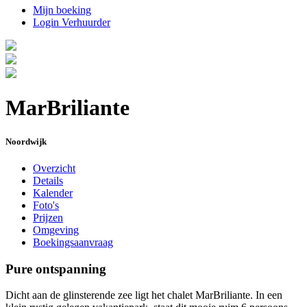
Mijn boeking
Login Verhuurder
MarBriliante
Noordwijk
Overzicht
Details
Kalender
Foto's
Prijzen
Omgeving
Boekingsaanvraag
Pure ontspanning
Dicht aan de glinsterende zee ligt het chalet MarBriliante. In een