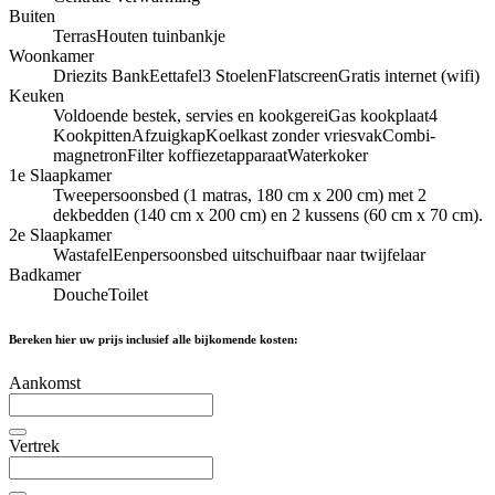
Buiten
Terras
Houten tuinbankje
Woonkamer
Driezits Bank
Eettafel
3 Stoelen
Flatscreen
Gratis internet (wifi)
Keuken
Voldoende bestek, servies en kookgerei
Gas kookplaat
4
Kookpitten
Afzuigkap
Koelkast zonder vriesvak
Combi-
magnetron
Filter koffiezetapparaat
Waterkoker
1e Slaapkamer
Tweepersoonsbed (1 matras, 180 cm x 200 cm) met 2
dekbedden (140 cm x 200 cm) en 2 kussens (60 cm x 70 cm).
2e Slaapkamer
Wastafel
Eenpersoonsbed uitschuifbaar naar twijfelaar
Badkamer
Douche
Toilet
Bereken hier uw prijs inclusief alle bijkomende kosten:
Aankomst
Vertrek