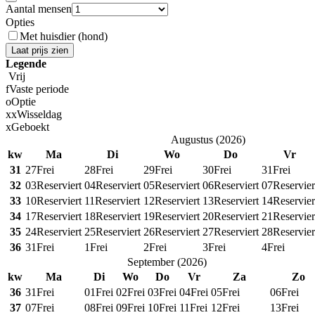
Aantal mensen
Opties
Met huisdier (hond)
Laat prijs zien
Legende
Vrij
f
Vaste periode
o
Optie
x
x
Wisseldag
x
Geboekt
Augustus
(
2026
)
kw
Ma
Di
Wo
Do
Vr
31
27
Frei
28
Frei
29
Frei
30
Frei
31
Frei
32
03
Reserviert
04
Reserviert
05
Reserviert
06
Reserviert
07
Reservier
33
10
Reserviert
11
Reserviert
12
Reserviert
13
Reserviert
14
Reservier
34
17
Reserviert
18
Reserviert
19
Reserviert
20
Reserviert
21
Reservier
35
24
Reserviert
25
Reserviert
26
Reserviert
27
Reserviert
28
Reservier
36
31
Frei
1
Frei
2
Frei
3
Frei
4
Frei
September
(
2026
)
kw
Ma
Di
Wo
Do
Vr
Za
Zo
36
31
Frei
01
Frei
02
Frei
03
Frei
04
Frei
05
Frei
06
Frei
37
07
Frei
08
Frei
09
Frei
10
Frei
11
Frei
12
Frei
13
Frei