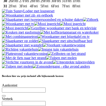
30
26
Frei
27
Frei
28
Frei
29
Frei
30
Frei
31
Frei
1
Frei
31
2
Frei
3
Frei
4
Frei
5
Frei
6
Frei
7
Frei
8
Frei
Bereken hier uw prijs inclusief alle bijkomende kosten:
Aankomst
Vertrek