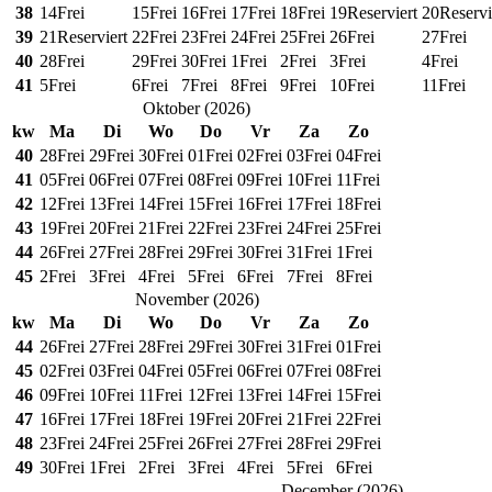
38
14
Frei
15
Frei
16
Frei
17
Frei
18
Frei
19
Reserviert
20
Reservi
39
21
Reserviert
22
Frei
23
Frei
24
Frei
25
Frei
26
Frei
27
Frei
40
28
Frei
29
Frei
30
Frei
1
Frei
2
Frei
3
Frei
4
Frei
41
5
Frei
6
Frei
7
Frei
8
Frei
9
Frei
10
Frei
11
Frei
Oktober
(
2026
)
kw
Ma
Di
Wo
Do
Vr
Za
Zo
40
28
Frei
29
Frei
30
Frei
01
Frei
02
Frei
03
Frei
04
Frei
41
05
Frei
06
Frei
07
Frei
08
Frei
09
Frei
10
Frei
11
Frei
42
12
Frei
13
Frei
14
Frei
15
Frei
16
Frei
17
Frei
18
Frei
43
19
Frei
20
Frei
21
Frei
22
Frei
23
Frei
24
Frei
25
Frei
44
26
Frei
27
Frei
28
Frei
29
Frei
30
Frei
31
Frei
1
Frei
45
2
Frei
3
Frei
4
Frei
5
Frei
6
Frei
7
Frei
8
Frei
November
(
2026
)
kw
Ma
Di
Wo
Do
Vr
Za
Zo
44
26
Frei
27
Frei
28
Frei
29
Frei
30
Frei
31
Frei
01
Frei
45
02
Frei
03
Frei
04
Frei
05
Frei
06
Frei
07
Frei
08
Frei
46
09
Frei
10
Frei
11
Frei
12
Frei
13
Frei
14
Frei
15
Frei
47
16
Frei
17
Frei
18
Frei
19
Frei
20
Frei
21
Frei
22
Frei
48
23
Frei
24
Frei
25
Frei
26
Frei
27
Frei
28
Frei
29
Frei
49
30
Frei
1
Frei
2
Frei
3
Frei
4
Frei
5
Frei
6
Frei
December
(
2026
)