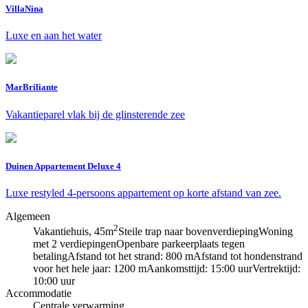
VillaNina
Luxe en aan het water
MarBriliante
Vakantieparel vlak bij de glinsterende zee
Duinen Appartement Deluxe 4
Luxe restyled 4-persoons appartement op korte afstand van zee.
Algemeen
2
Vakantiehuis, 45m
Steile trap naar bovenverdieping
Woning
met 2 verdiepingen
Openbare parkeerplaats tegen
betaling
Afstand tot het strand: 800 m
Afstand tot hondenstrand
voor het hele jaar: 1200 m
Aankomsttijd: 15:00 uur
Vertrektijd:
10:00 uur
Accommodatie
Centrale verwarming