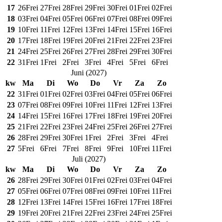
17
26
Frei
27
Frei
28
Frei
29
Frei
30
Frei
01
Frei
02
Frei
18
03
Frei
04
Frei
05
Frei
06
Frei
07
Frei
08
Frei
09
Frei
19
10
Frei
11
Frei
12
Frei
13
Frei
14
Frei
15
Frei
16
Frei
20
17
Frei
18
Frei
19
Frei
20
Frei
21
Frei
22
Frei
23
Frei
21
24
Frei
25
Frei
26
Frei
27
Frei
28
Frei
29
Frei
30
Frei
22
31
Frei
1
Frei
2
Frei
3
Frei
4
Frei
5
Frei
6
Frei
Juni
(
2027
)
kw
Ma
Di
Wo
Do
Vr
Za
Zo
22
31
Frei
01
Frei
02
Frei
03
Frei
04
Frei
05
Frei
06
Frei
23
07
Frei
08
Frei
09
Frei
10
Frei
11
Frei
12
Frei
13
Frei
24
14
Frei
15
Frei
16
Frei
17
Frei
18
Frei
19
Frei
20
Frei
25
21
Frei
22
Frei
23
Frei
24
Frei
25
Frei
26
Frei
27
Frei
26
28
Frei
29
Frei
30
Frei
1
Frei
2
Frei
3
Frei
4
Frei
27
5
Frei
6
Frei
7
Frei
8
Frei
9
Frei
10
Frei
11
Frei
Juli
(
2027
)
kw
Ma
Di
Wo
Do
Vr
Za
Zo
26
28
Frei
29
Frei
30
Frei
01
Frei
02
Frei
03
Frei
04
Frei
27
05
Frei
06
Frei
07
Frei
08
Frei
09
Frei
10
Frei
11
Frei
28
12
Frei
13
Frei
14
Frei
15
Frei
16
Frei
17
Frei
18
Frei
29
19
Frei
20
Frei
21
Frei
22
Frei
23
Frei
24
Frei
25
Frei