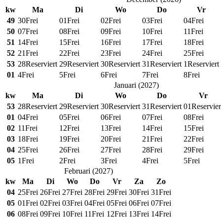
kw
Ma
Di
Wo
Do
Vr
49
30
Frei
01
Frei
02
Frei
03
Frei
04
Frei
50
07
Frei
08
Frei
09
Frei
10
Frei
11
Frei
51
14
Frei
15
Frei
16
Frei
17
Frei
18
Frei
52
21
Frei
22
Frei
23
Frei
24
Frei
25
Frei
53
28
Reserviert
29
Reserviert
30
Reserviert
31
Reserviert
1
Reserviert
01
4
Frei
5
Frei
6
Frei
7
Frei
8
Frei
Januari
(
2027
)
kw
Ma
Di
Wo
Do
Vr
53
28
Reserviert
29
Reserviert
30
Reserviert
31
Reserviert
01
Reservier
01
04
Frei
05
Frei
06
Frei
07
Frei
08
Frei
02
11
Frei
12
Frei
13
Frei
14
Frei
15
Frei
03
18
Frei
19
Frei
20
Frei
21
Frei
22
Frei
04
25
Frei
26
Frei
27
Frei
28
Frei
29
Frei
05
1
Frei
2
Frei
3
Frei
4
Frei
5
Frei
Februari
(
2027
)
kw
Ma
Di
Wo
Do
Vr
Za
Zo
04
25
Frei
26
Frei
27
Frei
28
Frei
29
Frei
30
Frei
31
Frei
05
01
Frei
02
Frei
03
Frei
04
Frei
05
Frei
06
Frei
07
Frei
06
08
Frei
09
Frei
10
Frei
11
Frei
12
Frei
13
Frei
14
Frei