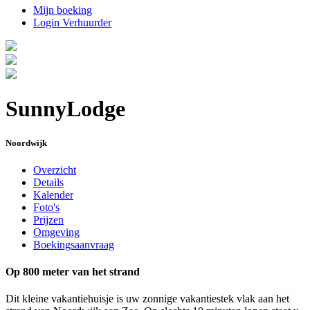
Mijn boeking
Login Verhuurder
SunnyLodge
Noordwijk
Overzicht
Details
Kalender
Foto's
Prijzen
Omgeving
Boekingsaanvraag
Op 800 meter van het strand
Dit kleine vakantiehuisje is uw zonnige vakantiestek vlak aan het