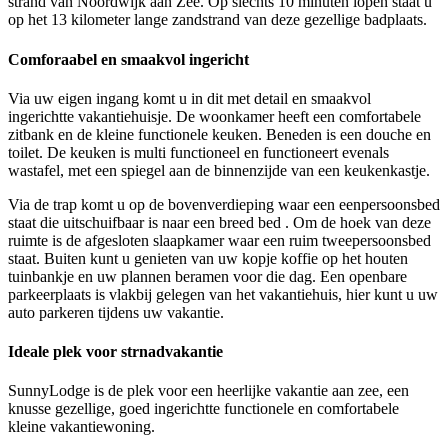
strand van Noordwijk aan Zee. Op slechts 10 minuten lopen staat u
op het 13 kilometer lange zandstrand van deze gezellige badplaats.
Comforaabel en smaakvol ingericht
Via uw eigen ingang komt u in dit met detail en smaakvol
ingerichtte vakantiehuisje. De woonkamer heeft een comfortabele
zitbank en de kleine functionele keuken. Beneden is een douche en
toilet. De keuken is multi functioneel en functioneert evenals
wastafel, met een spiegel aan de binnenzijde van een keukenkastje.
Via de trap komt u op de bovenverdieping waar een eenpersoonsbed
staat die uitschuifbaar is naar een breed bed . Om de hoek van deze
ruimte is de afgesloten slaapkamer waar een ruim tweepersoonsbed
staat. Buiten kunt u genieten van uw kopje koffie op het houten
tuinbankje en uw plannen beramen voor die dag. Een openbare
parkeerplaats is vlakbij gelegen van het vakantiehuis, hier kunt u uw
auto parkeren tijdens uw vakantie.
Ideale plek voor strnadvakantie
SunnyLodge is de plek voor een heerlijke vakantie aan zee, een
knusse gezellige, goed ingerichtte functionele en comfortabele
kleine vakantiewoning.