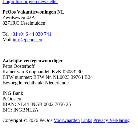
Login
Inschrijven newsletter
PeOos Vakantiewoningen NL
Zwolseweg 42A
8271RC IJsselmuiden
Tel
+31 (0) 6 44 030 741
Mail
info@peoos.eu
Zakelijke vertegenwoordiger
Petra Oosterhoff
Kamer van Koophandel: KvK 05083230
BTW-nummer: BTW-Nr. NL0023 39764 B24
Bevoegde rechtbank: Niederlande
ING Bank
PeOos.eu
IBAN: NL44 INGB 0002 7056 25
BIC: INGBNL2A
Copyright © 2026 PeOos
Voorwaarden
Links
Privacy Verklaring