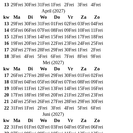
13
29
Frei
30
Frei
31
Frei
1
Frei
2
Frei
3
Frei
4
Frei
April
(
2027
)
kw
Ma
Di
Wo
Do
Vr
Za
Zo
13
29
Frei
30
Frei
31
Frei
01
Frei
02
Frei
03
Frei
04
Frei
14
05
Frei
06
Frei
07
Frei
08
Frei
09
Frei
10
Frei
11
Frei
15
12
Frei
13
Frei
14
Frei
15
Frei
16
Frei
17
Frei
18
Frei
16
19
Frei
20
Frei
21
Frei
22
Frei
23
Frei
24
Frei
25
Frei
17
26
Frei
27
Frei
28
Frei
29
Frei
30
Frei
1
Frei
2
Frei
18
3
Frei
4
Frei
5
Frei
6
Frei
7
Frei
8
Frei
9
Frei
Mei
(
2027
)
kw
Ma
Di
Wo
Do
Vr
Za
Zo
17
26
Frei
27
Frei
28
Frei
29
Frei
30
Frei
01
Frei
02
Frei
18
03
Frei
04
Frei
05
Frei
06
Frei
07
Frei
08
Frei
09
Frei
19
10
Frei
11
Frei
12
Frei
13
Frei
14
Frei
15
Frei
16
Frei
20
17
Frei
18
Frei
19
Frei
20
Frei
21
Frei
22
Frei
23
Frei
21
24
Frei
25
Frei
26
Frei
27
Frei
28
Frei
29
Frei
30
Frei
22
31
Frei
1
Frei
2
Frei
3
Frei
4
Frei
5
Frei
6
Frei
Juni
(
2027
)
kw
Ma
Di
Wo
Do
Vr
Za
Zo
22
31
Frei
01
Frei
02
Frei
03
Frei
04
Frei
05
Frei
06
Frei