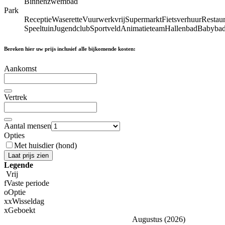
Binnenzwembad
Park
Receptie
Waserette
Vuurwerkvrij
Supermarkt
Fietsverhuur
Restaur
Speeltuin
Jugendclub
Sportveld
Animatieteam
Hallenbad
Babyba
Bereken hier uw prijs inclusief alle bijkomende kosten:
Aankomst
Vertrek
Aantal mensen
Opties
Met huisdier (hond)
Laat prijs zien
Legende
Vrij
f
Vaste periode
o
Optie
x
x
Wisseldag
x
Geboekt
Augustus
(
2026
)