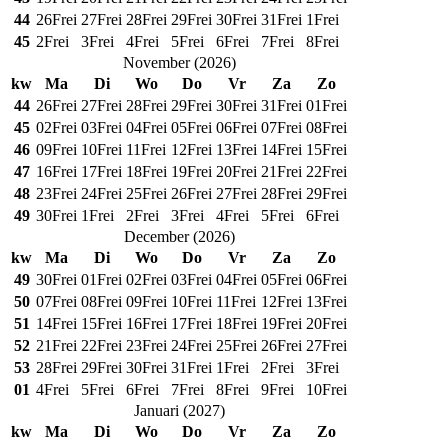
44
26
Frei
27
Frei
28
Frei
29
Frei
30
Frei
31
Frei
1
Frei
45
2
Frei
3
Frei
4
Frei
5
Frei
6
Frei
7
Frei
8
Frei
November
(
2026
)
kw
Ma
Di
Wo
Do
Vr
Za
Zo
44
26
Frei
27
Frei
28
Frei
29
Frei
30
Frei
31
Frei
01
Frei
45
02
Frei
03
Frei
04
Frei
05
Frei
06
Frei
07
Frei
08
Frei
46
09
Frei
10
Frei
11
Frei
12
Frei
13
Frei
14
Frei
15
Frei
47
16
Frei
17
Frei
18
Frei
19
Frei
20
Frei
21
Frei
22
Frei
48
23
Frei
24
Frei
25
Frei
26
Frei
27
Frei
28
Frei
29
Frei
49
30
Frei
1
Frei
2
Frei
3
Frei
4
Frei
5
Frei
6
Frei
December
(
2026
)
kw
Ma
Di
Wo
Do
Vr
Za
Zo
49
30
Frei
01
Frei
02
Frei
03
Frei
04
Frei
05
Frei
06
Frei
50
07
Frei
08
Frei
09
Frei
10
Frei
11
Frei
12
Frei
13
Frei
51
14
Frei
15
Frei
16
Frei
17
Frei
18
Frei
19
Frei
20
Frei
52
21
Frei
22
Frei
23
Frei
24
Frei
25
Frei
26
Frei
27
Frei
53
28
Frei
29
Frei
30
Frei
31
Frei
1
Frei
2
Frei
3
Frei
01
4
Frei
5
Frei
6
Frei
7
Frei
8
Frei
9
Frei
10
Frei
Januari
(
2027
)
kw
Ma
Di
Wo
Do
Vr
Za
Zo