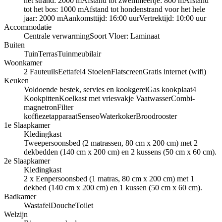
het strand: 2000 m
Afstand tot zwemmeertje: 800 m
Afstand
tot het bos: 1000 m
Afstand tot hondenstrand voor het hele
jaar: 2000 m
Aankomsttijd: 16:00 uur
Vertrektijd: 10:00 uur
Accommodatie
Centrale verwarming
Soort Vloer: Laminaat
Buiten
Tuin
Terras
Tuinmeubilair
Woonkamer
2 Fauteuils
Eettafel
4 Stoelen
Flatscreen
Gratis internet (wifi)
Keuken
Voldoende bestek, servies en kookgerei
Gas kookplaat
4
Kookpitten
Koelkast met vriesvakje
Vaatwasser
Combi-
magnetron
Filter
koffiezetapparaat
Senseo
Waterkoker
Broodrooster
1e Slaapkamer
Kledingkast
Tweepersoonsbed (2 matrassen, 80 cm x 200 cm) met 2
dekbedden (140 cm x 200 cm) en 2 kussens (50 cm x 60 cm).
2e Slaapkamer
Kledingkast
2 x Eenpersoonsbed (1 matras, 80 cm x 200 cm) met 1
dekbed (140 cm x 200 cm) en 1 kussen (50 cm x 60 cm).
Badkamer
Wastafel
Douche
Toilet
Welzijn