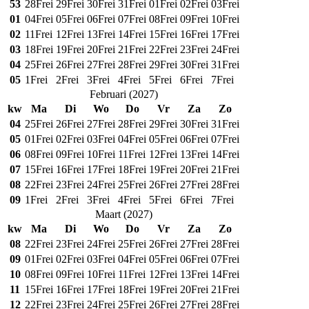
53
28
Frei
29
Frei
30
Frei
31
Frei
01
Frei
02
Frei
03
Frei
01
04
Frei
05
Frei
06
Frei
07
Frei
08
Frei
09
Frei
10
Frei
02
11
Frei
12
Frei
13
Frei
14
Frei
15
Frei
16
Frei
17
Frei
03
18
Frei
19
Frei
20
Frei
21
Frei
22
Frei
23
Frei
24
Frei
04
25
Frei
26
Frei
27
Frei
28
Frei
29
Frei
30
Frei
31
Frei
05
1
Frei
2
Frei
3
Frei
4
Frei
5
Frei
6
Frei
7
Frei
Februari
(
2027
)
kw
Ma
Di
Wo
Do
Vr
Za
Zo
04
25
Frei
26
Frei
27
Frei
28
Frei
29
Frei
30
Frei
31
Frei
05
01
Frei
02
Frei
03
Frei
04
Frei
05
Frei
06
Frei
07
Frei
06
08
Frei
09
Frei
10
Frei
11
Frei
12
Frei
13
Frei
14
Frei
07
15
Frei
16
Frei
17
Frei
18
Frei
19
Frei
20
Frei
21
Frei
08
22
Frei
23
Frei
24
Frei
25
Frei
26
Frei
27
Frei
28
Frei
09
1
Frei
2
Frei
3
Frei
4
Frei
5
Frei
6
Frei
7
Frei
Maart
(
2027
)
kw
Ma
Di
Wo
Do
Vr
Za
Zo
08
22
Frei
23
Frei
24
Frei
25
Frei
26
Frei
27
Frei
28
Frei
09
01
Frei
02
Frei
03
Frei
04
Frei
05
Frei
06
Frei
07
Frei
10
08
Frei
09
Frei
10
Frei
11
Frei
12
Frei
13
Frei
14
Frei
11
15
Frei
16
Frei
17
Frei
18
Frei
19
Frei
20
Frei
21
Frei
12
22
Frei
23
Frei
24
Frei
25
Frei
26
Frei
27
Frei
28
Frei