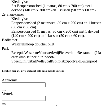
Kledingkast
2 x Eenpersoonsbed (1 matras, 80 cm x 200 cm) met 1
dekbed (140 cm x 200 cm) en 1 kussen (50 cm x 60 cm).
2e Slaapkamer
Kledingkast
Eenpersoonsbed (2 matrassen, 80 cm x 200 cm) en 1 kussen
(50 cm x 60 cm).
Eenpersoonsbed (1 matras, 80 cm x 200 cm) met 1 dekbed
(140 cm x 200 cm) en 1 kussen (50 cm x 60 cm).
Badkamer
Wastafel
Inloop douche
Toilet
Park
Receptie
Waserette
Vuurwerkvrij
Fietsverhuur
Restaurant (à la
carte)
Imbiss
Speeltuin
Indoor-
Speeltuin
Fußball
Volleyball
Golfplatz
Sportveld
Buitenpool
Bereken hier uw prijs inclusief alle bijkomende kosten:
Aankomst
Vertrek