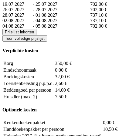
19.07.2027
-
25.07.2027
702,00 €
26.07.2027
-
28.07.2027
702,00 €
28.07.2027
-
01.08.2027
737,10 €
02.08.2027
-
04.08.2027
737,10 €
04.08.2027
-
05.08.2027
702,00 €
Prijslijst inkorten
Toon volledige prijslijst
Verplichte kosten
Borg
350,00 €
Eindschoonmaak
0,00 €
Boekingskosten
32,00 €
Toeristenbelasting p.p.p.d.
2,60 €
Beddengoed per persoon
14,00 €
Huisdier (max. 2)
7,50 €
Optionele kosten
Keukendoekenpakket
0,00 €
Handdoekenpakket per persoon
10,50 €
Kalender 2027, 8. uItgave, gratis verzending vanaf