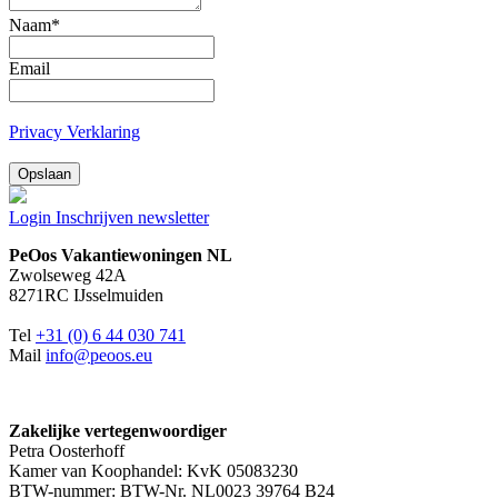
Naam
*
Email
Privacy Verklaring
Opslaan
Login
Inschrijven newsletter
PeOos Vakantiewoningen NL
Zwolseweg 42A
8271RC IJsselmuiden
Tel
+31 (0) 6 44 030 741
Mail
info@peoos.eu
Zakelijke vertegenwoordiger
Petra Oosterhoff
Kamer van Koophandel: KvK 05083230
BTW-nummer: BTW-Nr. NL0023 39764 B24