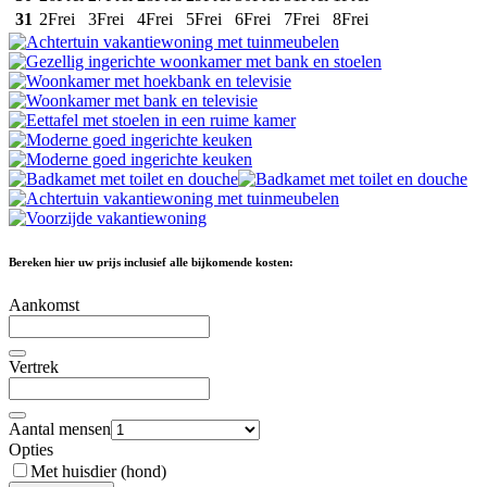
31
2
Frei
3
Frei
4
Frei
5
Frei
6
Frei
7
Frei
8
Frei
Bereken hier uw prijs inclusief alle bijkomende kosten:
Aankomst
Vertrek
Aantal mensen
Opties
Met huisdier (hond)