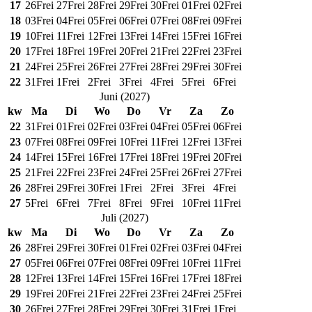
17
26
Frei
27
Frei
28
Frei
29
Frei
30
Frei
01
Frei
02
Frei
18
03
Frei
04
Frei
05
Frei
06
Frei
07
Frei
08
Frei
09
Frei
19
10
Frei
11
Frei
12
Frei
13
Frei
14
Frei
15
Frei
16
Frei
20
17
Frei
18
Frei
19
Frei
20
Frei
21
Frei
22
Frei
23
Frei
21
24
Frei
25
Frei
26
Frei
27
Frei
28
Frei
29
Frei
30
Frei
22
31
Frei
1
Frei
2
Frei
3
Frei
4
Frei
5
Frei
6
Frei
Juni
(
2027
)
kw
Ma
Di
Wo
Do
Vr
Za
Zo
22
31
Frei
01
Frei
02
Frei
03
Frei
04
Frei
05
Frei
06
Frei
23
07
Frei
08
Frei
09
Frei
10
Frei
11
Frei
12
Frei
13
Frei
24
14
Frei
15
Frei
16
Frei
17
Frei
18
Frei
19
Frei
20
Frei
25
21
Frei
22
Frei
23
Frei
24
Frei
25
Frei
26
Frei
27
Frei
26
28
Frei
29
Frei
30
Frei
1
Frei
2
Frei
3
Frei
4
Frei
27
5
Frei
6
Frei
7
Frei
8
Frei
9
Frei
10
Frei
11
Frei
Juli
(
2027
)
kw
Ma
Di
Wo
Do
Vr
Za
Zo
26
28
Frei
29
Frei
30
Frei
01
Frei
02
Frei
03
Frei
04
Frei
27
05
Frei
06
Frei
07
Frei
08
Frei
09
Frei
10
Frei
11
Frei
28
12
Frei
13
Frei
14
Frei
15
Frei
16
Frei
17
Frei
18
Frei
29
19
Frei
20
Frei
21
Frei
22
Frei
23
Frei
24
Frei
25
Frei
30
26
Frei
27
Frei
28
Frei
29
Frei
30
Frei
31
Frei
1
Frei