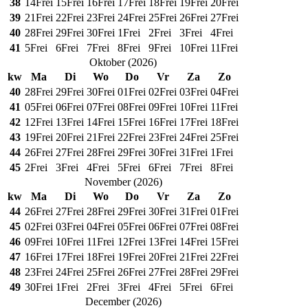
38
14
Frei
15
Frei
16
Frei
17
Frei
18
Frei
19
Frei
20
Frei
39
21
Frei
22
Frei
23
Frei
24
Frei
25
Frei
26
Frei
27
Frei
40
28
Frei
29
Frei
30
Frei
1
Frei
2
Frei
3
Frei
4
Frei
41
5
Frei
6
Frei
7
Frei
8
Frei
9
Frei
10
Frei
11
Frei
Oktober
(
2026
)
kw
Ma
Di
Wo
Do
Vr
Za
Zo
40
28
Frei
29
Frei
30
Frei
01
Frei
02
Frei
03
Frei
04
Frei
41
05
Frei
06
Frei
07
Frei
08
Frei
09
Frei
10
Frei
11
Frei
42
12
Frei
13
Frei
14
Frei
15
Frei
16
Frei
17
Frei
18
Frei
43
19
Frei
20
Frei
21
Frei
22
Frei
23
Frei
24
Frei
25
Frei
44
26
Frei
27
Frei
28
Frei
29
Frei
30
Frei
31
Frei
1
Frei
45
2
Frei
3
Frei
4
Frei
5
Frei
6
Frei
7
Frei
8
Frei
November
(
2026
)
kw
Ma
Di
Wo
Do
Vr
Za
Zo
44
26
Frei
27
Frei
28
Frei
29
Frei
30
Frei
31
Frei
01
Frei
45
02
Frei
03
Frei
04
Frei
05
Frei
06
Frei
07
Frei
08
Frei
46
09
Frei
10
Frei
11
Frei
12
Frei
13
Frei
14
Frei
15
Frei
47
16
Frei
17
Frei
18
Frei
19
Frei
20
Frei
21
Frei
22
Frei
48
23
Frei
24
Frei
25
Frei
26
Frei
27
Frei
28
Frei
29
Frei
49
30
Frei
1
Frei
2
Frei
3
Frei
4
Frei
5
Frei
6
Frei
December
(
2026
)