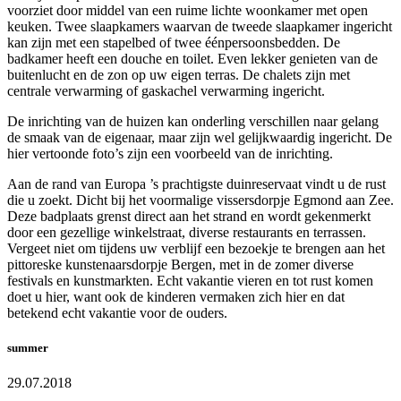
voorziet door middel van een ruime lichte woonkamer met open
keuken. Twee slaapkamers waarvan de tweede slaapkamer ingericht
kan zijn met een stapelbed of twee éénpersoonsbedden. De
badkamer heeft een douche en toilet. Even lekker genieten van de
buitenlucht en de zon op uw eigen terras. De chalets zijn met
centrale verwarming of gaskachel verwarming ingericht.
De inrichting van de huizen kan onderling verschillen naar gelang
de smaak van de eigenaar, maar zijn wel gelijkwaardig ingericht. De
hier vertoonde foto’s zijn een voorbeeld van de inrichting.
Aan de rand van Europa ’s prachtigste duinreservaat vindt u de rust
die u zoekt. Dicht bij het voormalige vissersdorpje Egmond aan Zee.
Deze badplaats grenst direct aan het strand en wordt gekenmerkt
door een gezellige winkelstraat, diverse restaurants en terrassen.
Vergeet niet om tijdens uw verblijf een bezoekje te brengen aan het
pittoreske kunstenaarsdorpje Bergen, met in de zomer diverse
festivals en kunstmarkten. Echt vakantie vieren en tot rust komen
doet u hier, want ook de kinderen vermaken zich hier en dat
betekend echt vakantie voor de ouders.
summer
29.07.2018