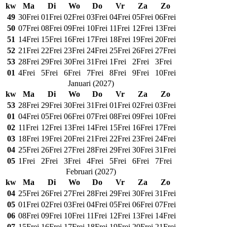
kw
Ma
Di
Wo
Do
Vr
Za
Zo
49
30
Frei
01
Frei
02
Frei
03
Frei
04
Frei
05
Frei
06
Frei
50
07
Frei
08
Frei
09
Frei
10
Frei
11
Frei
12
Frei
13
Frei
51
14
Frei
15
Frei
16
Frei
17
Frei
18
Frei
19
Frei
20
Frei
52
21
Frei
22
Frei
23
Frei
24
Frei
25
Frei
26
Frei
27
Frei
53
28
Frei
29
Frei
30
Frei
31
Frei
1
Frei
2
Frei
3
Frei
01
4
Frei
5
Frei
6
Frei
7
Frei
8
Frei
9
Frei
10
Frei
Januari
(
2027
)
kw
Ma
Di
Wo
Do
Vr
Za
Zo
53
28
Frei
29
Frei
30
Frei
31
Frei
01
Frei
02
Frei
03
Frei
01
04
Frei
05
Frei
06
Frei
07
Frei
08
Frei
09
Frei
10
Frei
02
11
Frei
12
Frei
13
Frei
14
Frei
15
Frei
16
Frei
17
Frei
03
18
Frei
19
Frei
20
Frei
21
Frei
22
Frei
23
Frei
24
Frei
04
25
Frei
26
Frei
27
Frei
28
Frei
29
Frei
30
Frei
31
Frei
05
1
Frei
2
Frei
3
Frei
4
Frei
5
Frei
6
Frei
7
Frei
Februari
(
2027
)
kw
Ma
Di
Wo
Do
Vr
Za
Zo
04
25
Frei
26
Frei
27
Frei
28
Frei
29
Frei
30
Frei
31
Frei
05
01
Frei
02
Frei
03
Frei
04
Frei
05
Frei
06
Frei
07
Frei
06
08
Frei
09
Frei
10
Frei
11
Frei
12
Frei
13
Frei
14
Frei
07
15
Frei
16
Frei
17
Frei
18
Frei
19
Frei
20
Frei
21
Frei