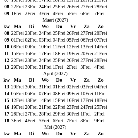
08
22
Frei
23
Frei
24
Frei
25
Frei
26
Frei
27
Frei
28
Frei
09
1
Frei
2
Frei
3
Frei
4
Frei
5
Frei
6
Frei
7
Frei
Maart
(
2027
)
kw
Ma
Di
Wo
Do
Vr
Za
Zo
08
22
Frei
23
Frei
24
Frei
25
Frei
26
Frei
27
Frei
28
Frei
09
01
Frei
02
Frei
03
Frei
04
Frei
05
Frei
06
Frei
07
Frei
10
08
Frei
09
Frei
10
Frei
11
Frei
12
Frei
13
Frei
14
Frei
11
15
Frei
16
Frei
17
Frei
18
Frei
19
Frei
20
Frei
21
Frei
12
22
Frei
23
Frei
24
Frei
25
Frei
26
Frei
27
Frei
28
Frei
13
29
Frei
30
Frei
31
Frei
1
Frei
2
Frei
3
Frei
4
Frei
April
(
2027
)
kw
Ma
Di
Wo
Do
Vr
Za
Zo
13
29
Frei
30
Frei
31
Frei
01
Frei
02
Frei
03
Frei
04
Frei
14
05
Frei
06
Frei
07
Frei
08
Frei
09
Frei
10
Frei
11
Frei
15
12
Frei
13
Frei
14
Frei
15
Frei
16
Frei
17
Frei
18
Frei
16
19
Frei
20
Frei
21
Frei
22
Frei
23
Frei
24
Frei
25
Frei
17
26
Frei
27
Frei
28
Frei
29
Frei
30
Frei
1
Frei
2
Frei
18
3
Frei
4
Frei
5
Frei
6
Frei
7
Frei
8
Frei
9
Frei
Mei
(
2027
)
kw
Ma
Di
Wo
Do
Vr
Za
Zo