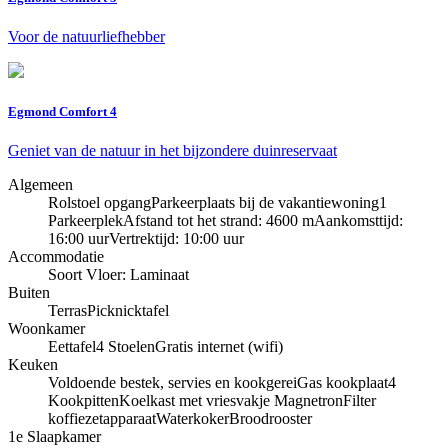
Voor de natuurliefhebber
Egmond Comfort 4
Geniet van de natuur in het bijzondere duinreservaat
Algemeen
Rolstoel opgang
Parkeerplaats bij de vakantiewoning
1
Parkeerplek
Afstand tot het strand: 4600 m
Aankomsttijd:
16:00 uur
Vertrektijd: 10:00 uur
Accommodatie
Soort Vloer: Laminaat
Buiten
Terras
Picknicktafel
Woonkamer
Eettafel
4 Stoelen
Gratis internet (wifi)
Keuken
Voldoende bestek, servies en kookgerei
Gas kookplaat
4
Kookpitten
Koelkast met vriesvakje
Magnetron
Filter
koffiezetapparaat
Waterkoker
Broodrooster
1e Slaapkamer