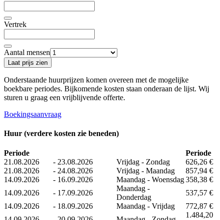
Vertrek
Aantal mensen
Laat prijs zien
Onderstaande huurprijzen komen overeen met de mogelijke
boekbare periodes. Bijkomende kosten staan ​​onderaan de lijst. Wij
sturen u graag een vrijblijvende offerte.
Boekingsaanvraag
Huur (verdere kosten zie beneden)
Periode
Periode
21.08.2026
-
23.08.2026
Vrijdag - Zondag
626,26 €
21.08.2026
-
24.08.2026
Vrijdag - Maandag
857,94 €
14.09.2026
-
16.09.2026
Maandag - Woensdag
358,38 €
Maandag -
14.09.2026
-
17.09.2026
537,57 €
Donderdag
14.09.2026
-
18.09.2026
Maandag - Vrijdag
772,87 €
1.484,20
14.09.2026
-
20.09.2026
Maandag - Zondag