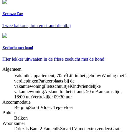
ZeeuwseZon
Twee balkons, tuin en strand dichtbij
Zeelucht met hond
Hier lekker uitwaaien in de frisse zeelucht met de hond
Algemeen
2
Vakantie appartement, 70m
Lift in het gebouw
Woning met 2
verdiepingen
Parkeerplaats bij de
vakantiewoning
Fietsschuurtje
Kindvriendelijke
vakantiewoning
Afstand tot het strand: 50 m
Aankomsttijd:
16:00 uur
Vertrektijd: 09:30 uur
Accommodatie
Berging
Soort Vloer: Tegelvloer
Buiten
Balkon
Woonkamer
Driezits Bank
2 Fauteuils
SmartTV met extra zenders
Gratis