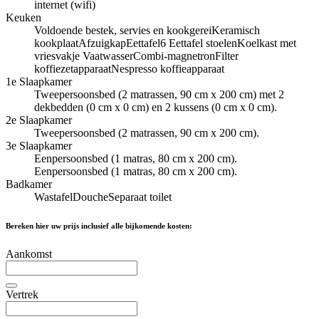
internet (wifi)
Keuken
Voldoende bestek, servies en kookgerei
Keramisch
kookplaat
Afzuigkap
Eettafel
6 Eettafel stoelen
Koelkast met
vriesvakje
Vaatwasser
Combi-magnetron
Filter
koffiezetapparaat
Nespresso koffieapparaat
1e Slaapkamer
Tweepersoonsbed (2 matrassen, 90 cm x 200 cm) met 2
dekbedden (0 cm x 0 cm) en 2 kussens (0 cm x 0 cm).
2e Slaapkamer
Tweepersoonsbed (2 matrassen, 90 cm x 200 cm).
3e Slaapkamer
Eenpersoonsbed (1 matras, 80 cm x 200 cm).
Eenpersoonsbed (1 matras, 80 cm x 200 cm).
Badkamer
Wastafel
Douche
Separaat toilet
Bereken hier uw prijs inclusief alle bijkomende kosten:
Aankomst
Vertrek