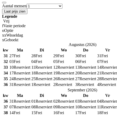
Aantal mensen
Laat prijs zien
Legende
Vrij
f
Vaste periode
o
Optie
x
x
Wisseldag
x
Geboekt
Augustus
(
2026
)
kw
Ma
Di
Wo
Do
Vr
31
27
Frei
28
Frei
29
Frei
30
Frei
31
Frei
32
03
Frei
04
Frei
05
Frei
06
Frei
07
Frei
33
10
Reserviert
11
Reserviert
12
Reserviert
13
Reserviert
14
Reservier
34
17
Reserviert
18
Reserviert
19
Reserviert
20
Reserviert
21
Reservier
35
24
Reserviert
25
Reserviert
26
Reserviert
27
Reserviert
28
Reservier
36
31
Reserviert
1
Reserviert
2
Reserviert
3
Reserviert
4
Reserviert
September
(
2026
)
kw
Ma
Di
Wo
Do
Vr
36
31
Reserviert
01
Reserviert
02
Reserviert
03
Reserviert
04
Reservier
37
07
Reserviert
08
Reserviert
09
Reserviert
10
Reserviert
11
Reservier
38
14
Frei
15
Frei
16
Frei
17
Frei
18
Frei