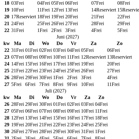
18
03
Frei
04
Frei
05
Frei
06
Frei
07
Frei
08
Frei
19
10
Frei
11
Frei
12
Frei
13
Frei
14
Reserviert
15
Reservie
20
17
Reserviert
18
Frei
19
Frei
20
Frei
21
Frei
22
Frei
21
24
Frei
25
Frei
26
Frei
27
Frei
28
Frei
29
Frei
22
31
Frei
1
Frei
2
Frei
3
Frei
4
Frei
5
Frei
Juni
(
2027
)
kw
Ma
Di
Wo
Do
Vr
Za
Zo
22
31
Frei
01
Frei
02
Frei
03
Frei
04
Frei
05
Frei
06
Frei
23
07
Frei
08
Frei
09
Frei
10
Frei
11
Frei
12
Reserviert
13
Reserviert
24
14
Frei
15
Frei
16
Frei
17
Frei
18
Frei
19
Frei
20
Frei
25
21
Frei
22
Frei
23
Frei
24
Frei
25
Frei
26
Frei
27
Frei
26
28
Frei
29
Frei
30
Frei
1
Frei
2
Frei
3
Frei
4
Frei
27
5
Frei
6
Frei
7
Frei
8
Frei
9
Frei
10
Frei
11
Frei
Juli
(
2027
)
kw
Ma
Di
Wo
Do
Vr
Za
Zo
26
28
Frei
29
Frei
30
Frei
01
Frei
02
Frei
03
Frei
04
Frei
27
05
Frei
06
Frei
07
Frei
08
Frei
09
Frei
10
Frei
11
Frei
28
12
Frei
13
Frei
14
Frei
15
Frei
16
Frei
17
Frei
18
Frei
29
19
Frei
20
Frei
21
Frei
22
Frei
23
Frei
24
Frei
25
Frei
30
26
Frei
27
Frei
28
Frei
29
Frei
30
Frei
31
Frei
1
Frei
31
2
Frei
3
Frei
4
Frei
5
Frei
6
Frei
7
Frei
8
Frei