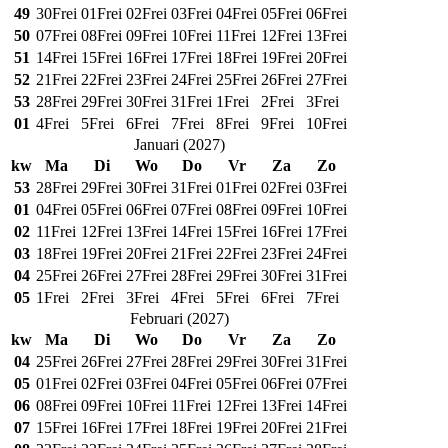
49
30
Frei
01
Frei
02
Frei
03
Frei
04
Frei
05
Frei
06
Frei
50
07
Frei
08
Frei
09
Frei
10
Frei
11
Frei
12
Frei
13
Frei
51
14
Frei
15
Frei
16
Frei
17
Frei
18
Frei
19
Frei
20
Frei
52
21
Frei
22
Frei
23
Frei
24
Frei
25
Frei
26
Frei
27
Frei
53
28
Frei
29
Frei
30
Frei
31
Frei
1
Frei
2
Frei
3
Frei
01
4
Frei
5
Frei
6
Frei
7
Frei
8
Frei
9
Frei
10
Frei
Januari
(
2027
)
kw
Ma
Di
Wo
Do
Vr
Za
Zo
53
28
Frei
29
Frei
30
Frei
31
Frei
01
Frei
02
Frei
03
Frei
01
04
Frei
05
Frei
06
Frei
07
Frei
08
Frei
09
Frei
10
Frei
02
11
Frei
12
Frei
13
Frei
14
Frei
15
Frei
16
Frei
17
Frei
03
18
Frei
19
Frei
20
Frei
21
Frei
22
Frei
23
Frei
24
Frei
04
25
Frei
26
Frei
27
Frei
28
Frei
29
Frei
30
Frei
31
Frei
05
1
Frei
2
Frei
3
Frei
4
Frei
5
Frei
6
Frei
7
Frei
Februari
(
2027
)
kw
Ma
Di
Wo
Do
Vr
Za
Zo
04
25
Frei
26
Frei
27
Frei
28
Frei
29
Frei
30
Frei
31
Frei
05
01
Frei
02
Frei
03
Frei
04
Frei
05
Frei
06
Frei
07
Frei
06
08
Frei
09
Frei
10
Frei
11
Frei
12
Frei
13
Frei
14
Frei
07
15
Frei
16
Frei
17
Frei
18
Frei
19
Frei
20
Frei
21
Frei