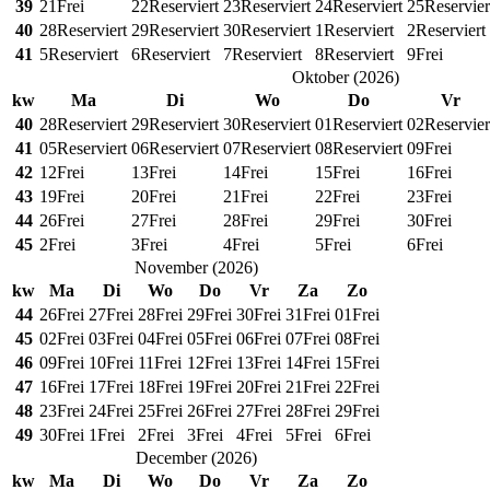
39
21
Frei
22
Reserviert
23
Reserviert
24
Reserviert
25
Reservier
40
28
Reserviert
29
Reserviert
30
Reserviert
1
Reserviert
2
Reserviert
41
5
Reserviert
6
Reserviert
7
Reserviert
8
Reserviert
9
Frei
Oktober
(
2026
)
kw
Ma
Di
Wo
Do
Vr
40
28
Reserviert
29
Reserviert
30
Reserviert
01
Reserviert
02
Reservier
41
05
Reserviert
06
Reserviert
07
Reserviert
08
Reserviert
09
Frei
42
12
Frei
13
Frei
14
Frei
15
Frei
16
Frei
43
19
Frei
20
Frei
21
Frei
22
Frei
23
Frei
44
26
Frei
27
Frei
28
Frei
29
Frei
30
Frei
45
2
Frei
3
Frei
4
Frei
5
Frei
6
Frei
November
(
2026
)
kw
Ma
Di
Wo
Do
Vr
Za
Zo
44
26
Frei
27
Frei
28
Frei
29
Frei
30
Frei
31
Frei
01
Frei
45
02
Frei
03
Frei
04
Frei
05
Frei
06
Frei
07
Frei
08
Frei
46
09
Frei
10
Frei
11
Frei
12
Frei
13
Frei
14
Frei
15
Frei
47
16
Frei
17
Frei
18
Frei
19
Frei
20
Frei
21
Frei
22
Frei
48
23
Frei
24
Frei
25
Frei
26
Frei
27
Frei
28
Frei
29
Frei
49
30
Frei
1
Frei
2
Frei
3
Frei
4
Frei
5
Frei
6
Frei
December
(
2026
)
kw
Ma
Di
Wo
Do
Vr
Za
Zo