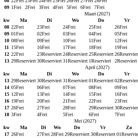
08
22
Frei
23
Frei
24
Frei
25
Frei
26
Frei
27
Frei
28
Frei
09
1
Frei
2
Frei
3
Frei
4
Frei
5
Frei
6
Frei
7
Frei
Maart
(
2027
)
kw
Ma
Di
Wo
Do
Vr
08
22
Frei
23
Frei
24
Frei
25
Frei
26
Frei
09
01
Frei
02
Frei
03
Frei
04
Frei
05
Frei
10
08
Frei
09
Frei
10
Frei
11
Frei
12
Frei
11
15
Frei
16
Frei
17
Frei
18
Frei
19
Frei
12
22
Frei
23
Reserviert
24
Reserviert
25
Reserviert
26
Reservier
13
29
Reserviert
30
Reserviert
31
Reserviert
1
Reserviert
2
Reserviert
April
(
2027
)
kw
Ma
Di
Wo
Do
Vr
13
29
Reserviert
30
Reserviert
31
Reserviert
01
Reserviert
02
Reservier
14
05
Frei
06
Frei
07
Frei
08
Frei
09
Frei
15
12
Frei
13
Frei
14
Frei
15
Frei
16
Frei
16
19
Frei
20
Frei
21
Frei
22
Frei
23
Frei
17
26
Frei
27
Frei
28
Frei
29
Reserviert
30
Reservier
18
3
Frei
4
Frei
5
Frei
6
Frei
7
Frei
Mei
(
2027
)
kw
Ma
Di
Wo
Do
Vr
Za
17
26
Frei
27
Frei
28
Frei
29
Reserviert
30
Reserviert
01
Reservie