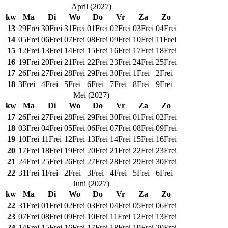
April
(
2027
)
kw
Ma
Di
Wo
Do
Vr
Za
Zo
13
29
Frei
30
Frei
31
Frei
01
Frei
02
Frei
03
Frei
04
Frei
14
05
Frei
06
Frei
07
Frei
08
Frei
09
Frei
10
Frei
11
Frei
15
12
Frei
13
Frei
14
Frei
15
Frei
16
Frei
17
Frei
18
Frei
16
19
Frei
20
Frei
21
Frei
22
Frei
23
Frei
24
Frei
25
Frei
17
26
Frei
27
Frei
28
Frei
29
Frei
30
Frei
1
Frei
2
Frei
18
3
Frei
4
Frei
5
Frei
6
Frei
7
Frei
8
Frei
9
Frei
Mei
(
2027
)
kw
Ma
Di
Wo
Do
Vr
Za
Zo
17
26
Frei
27
Frei
28
Frei
29
Frei
30
Frei
01
Frei
02
Frei
18
03
Frei
04
Frei
05
Frei
06
Frei
07
Frei
08
Frei
09
Frei
19
10
Frei
11
Frei
12
Frei
13
Frei
14
Frei
15
Frei
16
Frei
20
17
Frei
18
Frei
19
Frei
20
Frei
21
Frei
22
Frei
23
Frei
21
24
Frei
25
Frei
26
Frei
27
Frei
28
Frei
29
Frei
30
Frei
22
31
Frei
1
Frei
2
Frei
3
Frei
4
Frei
5
Frei
6
Frei
Juni
(
2027
)
kw
Ma
Di
Wo
Do
Vr
Za
Zo
22
31
Frei
01
Frei
02
Frei
03
Frei
04
Frei
05
Frei
06
Frei
23
07
Frei
08
Frei
09
Frei
10
Frei
11
Frei
12
Frei
13
Frei
24
14
Frei
15
Frei
16
Frei
17
Frei
18
Frei
19
Frei
20
Frei