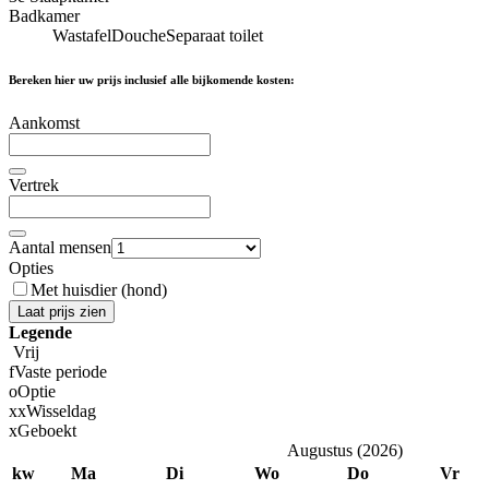
Badkamer
Wastafel
Douche
Separaat toilet
Bereken hier uw prijs inclusief alle bijkomende kosten:
Aankomst
Vertrek
Aantal mensen
Opties
Met huisdier (hond)
Laat prijs zien
Legende
Vrij
f
Vaste periode
o
Optie
x
x
Wisseldag
x
Geboekt
Augustus
(
2026
)
kw
Ma
Di
Wo
Do
Vr