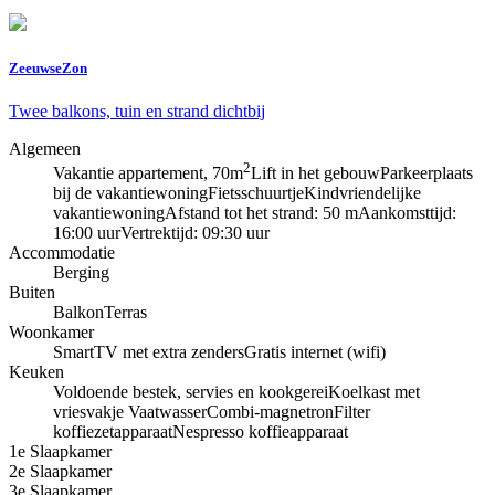
ZeeuwseZon
Twee balkons, tuin en strand dichtbij
Algemeen
2
Vakantie appartement, 70m
Lift in het gebouw
Parkeerplaats
bij de vakantiewoning
Fietsschuurtje
Kindvriendelijke
vakantiewoning
Afstand tot het strand: 50 m
Aankomsttijd:
16:00 uur
Vertrektijd: 09:30 uur
Accommodatie
Berging
Buiten
Balkon
Terras
Woonkamer
SmartTV met extra zenders
Gratis internet (wifi)
Keuken
Voldoende bestek, servies en kookgerei
Koelkast met
vriesvakje
Vaatwasser
Combi-magnetron
Filter
koffiezetapparaat
Nespresso koffieapparaat
1e Slaapkamer
2e Slaapkamer
3e Slaapkamer