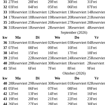
31
27
Frei
28
Frei
29
Frei
30
Frei
31
Frei
32
03
Frei
04
Frei
05
Frei
06
Frei
07
Frei
33
10
Reserviert
11
Reserviert
12
Reserviert
13
Reserviert
14
Reservier
34
17
Reserviert
18
Reserviert
19
Reserviert
20
Reserviert
21
Reservier
35
24
Reserviert
25
Reserviert
26
Reserviert
27
Reserviert
28
Reservier
36
31
Reserviert
1
Reserviert
2
Reserviert
3
Reserviert
4
Reserviert
September
(
2026
)
kw
Ma
Di
Wo
Do
Vr
36
31
Reserviert
01
Reserviert
02
Reserviert
03
Reserviert
04
Reservier
37
07
Frei
08
Frei
09
Frei
10
Frei
11
Frei
38
14
Frei
15
Frei
16
Frei
17
Frei
18
Frei
39
21
Frei
22
Reserviert
23
Reserviert
24
Reserviert
25
Reservier
40
28
Reserviert
29
Reserviert
30
Reserviert
1
Reserviert
2
Reserviert
41
5
Frei
6
Frei
7
Frei
8
Frei
9
Frei
Oktober
(
2026
)
kw
Ma
Di
Wo
Do
Vr
40
28
Reserviert
29
Reserviert
30
Reserviert
01
Reserviert
02
Reservier
41
05
Frei
06
Frei
07
Frei
08
Frei
09
Frei
42
12
Frei
13
Frei
14
Frei
15
Frei
16
Frei
43
19
Frei
20
Frei
21
Frei
22
Frei
23
Frei
44
26
Frei
27
Frei
28
Frei
29
Frei
30
Frei