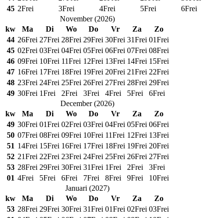
45
2
Frei
3
Frei
4
Frei
5
Frei
6
Frei
November
(
2026
)
kw
Ma
Di
Wo
Do
Vr
Za
Zo
44
26
Frei
27
Frei
28
Frei
29
Frei
30
Frei
31
Frei
01
Frei
45
02
Frei
03
Frei
04
Frei
05
Frei
06
Frei
07
Frei
08
Frei
46
09
Frei
10
Frei
11
Frei
12
Frei
13
Frei
14
Frei
15
Frei
47
16
Frei
17
Frei
18
Frei
19
Frei
20
Frei
21
Frei
22
Frei
48
23
Frei
24
Frei
25
Frei
26
Frei
27
Frei
28
Frei
29
Frei
49
30
Frei
1
Frei
2
Frei
3
Frei
4
Frei
5
Frei
6
Frei
December
(
2026
)
kw
Ma
Di
Wo
Do
Vr
Za
Zo
49
30
Frei
01
Frei
02
Frei
03
Frei
04
Frei
05
Frei
06
Frei
50
07
Frei
08
Frei
09
Frei
10
Frei
11
Frei
12
Frei
13
Frei
51
14
Frei
15
Frei
16
Frei
17
Frei
18
Frei
19
Frei
20
Frei
52
21
Frei
22
Frei
23
Frei
24
Frei
25
Frei
26
Frei
27
Frei
53
28
Frei
29
Frei
30
Frei
31
Frei
1
Frei
2
Frei
3
Frei
01
4
Frei
5
Frei
6
Frei
7
Frei
8
Frei
9
Frei
10
Frei
Januari
(
2027
)
kw
Ma
Di
Wo
Do
Vr
Za
Zo
53
28
Frei
29
Frei
30
Frei
31
Frei
01
Frei
02
Frei
03
Frei