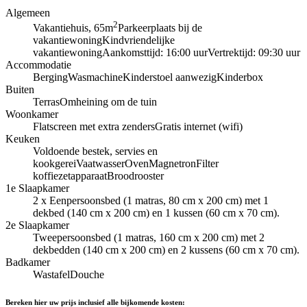
Algemeen
2
Vakantiehuis, 65m
Parkeerplaats bij de
vakantiewoning
Kindvriendelijke
vakantiewoning
Aankomsttijd: 16:00 uur
Vertrektijd: 09:30 uur
Accommodatie
Berging
Wasmachine
Kinderstoel aanwezig
Kinderbox
Buiten
Terras
Omheining om de tuin
Woonkamer
Flatscreen met extra zenders
Gratis internet (wifi)
Keuken
Voldoende bestek, servies en
kookgerei
Vaatwasser
Oven
Magnetron
Filter
koffiezetapparaat
Broodrooster
1e Slaapkamer
2 x Eenpersoonsbed (1 matras, 80 cm x 200 cm) met 1
dekbed (140 cm x 200 cm) en 1 kussen (60 cm x 70 cm).
2e Slaapkamer
Tweepersoonsbed (1 matras, 160 cm x 200 cm) met 2
dekbedden (140 cm x 200 cm) en 2 kussens (60 cm x 70 cm).
Badkamer
Wastafel
Douche
Bereken hier uw prijs inclusief alle bijkomende kosten: