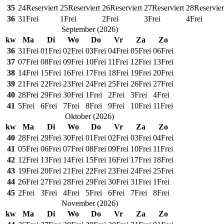
35
24
Reserviert
25
Reserviert
26
Reserviert
27
Reserviert
28
Reservier
36
31
Frei
1
Frei
2
Frei
3
Frei
4
Frei
September
(
2026
)
kw
Ma
Di
Wo
Do
Vr
Za
Zo
36
31
Frei
01
Frei
02
Frei
03
Frei
04
Frei
05
Frei
06
Frei
37
07
Frei
08
Frei
09
Frei
10
Frei
11
Frei
12
Frei
13
Frei
38
14
Frei
15
Frei
16
Frei
17
Frei
18
Frei
19
Frei
20
Frei
39
21
Frei
22
Frei
23
Frei
24
Frei
25
Frei
26
Frei
27
Frei
40
28
Frei
29
Frei
30
Frei
1
Frei
2
Frei
3
Frei
4
Frei
41
5
Frei
6
Frei
7
Frei
8
Frei
9
Frei
10
Frei
11
Frei
Oktober
(
2026
)
kw
Ma
Di
Wo
Do
Vr
Za
Zo
40
28
Frei
29
Frei
30
Frei
01
Frei
02
Frei
03
Frei
04
Frei
41
05
Frei
06
Frei
07
Frei
08
Frei
09
Frei
10
Frei
11
Frei
42
12
Frei
13
Frei
14
Frei
15
Frei
16
Frei
17
Frei
18
Frei
43
19
Frei
20
Frei
21
Frei
22
Frei
23
Frei
24
Frei
25
Frei
44
26
Frei
27
Frei
28
Frei
29
Frei
30
Frei
31
Frei
1
Frei
45
2
Frei
3
Frei
4
Frei
5
Frei
6
Frei
7
Frei
8
Frei
November
(
2026
)
kw
Ma
Di
Wo
Do
Vr
Za
Zo