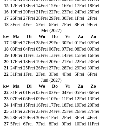
15
12
Frei
13
Frei
14
Frei
15
Frei
16
Frei
17
Frei
18
Frei
16
19
Frei
20
Frei
21
Frei
22
Frei
23
Frei
24
Frei
25
Frei
17
26
Frei
27
Frei
28
Frei
29
Frei
30
Frei
1
Frei
2
Frei
18
3
Frei
4
Frei
5
Frei
6
Frei
7
Frei
8
Frei
9
Frei
Mei
(
2027
)
kw
Ma
Di
Wo
Do
Vr
Za
Zo
17
26
Frei
27
Frei
28
Frei
29
Frei
30
Frei
01
Frei
02
Frei
18
03
Frei
04
Frei
05
Frei
06
Frei
07
Frei
08
Frei
09
Frei
19
10
Frei
11
Frei
12
Frei
13
Frei
14
Frei
15
Frei
16
Frei
20
17
Frei
18
Frei
19
Frei
20
Frei
21
Frei
22
Frei
23
Frei
21
24
Frei
25
Frei
26
Frei
27
Frei
28
Frei
29
Frei
30
Frei
22
31
Frei
1
Frei
2
Frei
3
Frei
4
Frei
5
Frei
6
Frei
Juni
(
2027
)
kw
Ma
Di
Wo
Do
Vr
Za
Zo
22
31
Frei
01
Frei
02
Frei
03
Frei
04
Frei
05
Frei
06
Frei
23
07
Frei
08
Frei
09
Frei
10
Frei
11
Frei
12
Frei
13
Frei
24
14
Frei
15
Frei
16
Frei
17
Frei
18
Frei
19
Frei
20
Frei
25
21
Frei
22
Frei
23
Frei
24
Frei
25
Frei
26
Frei
27
Frei
26
28
Frei
29
Frei
30
Frei
1
Frei
2
Frei
3
Frei
4
Frei
27
5
Frei
6
Frei
7
Frei
8
Frei
9
Frei
10
Frei
11
Frei