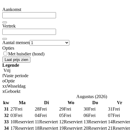
Aankomst
Vertrek
Aantal mensen
Opties
Met huisdier (hond)
Laat prijs zien
Legende
Vrij
f
Vaste periode
o
Optie
x
x
Wisseldag
x
Geboekt
Augustus
(
2026
)
kw
Ma
Di
Wo
Do
Vr
31
27
Frei
28
Frei
29
Frei
30
Frei
31
Frei
32
03
Frei
04
Frei
05
Frei
06
Frei
07
Frei
33
10
Reserviert
11
Reserviert
12
Reserviert
13
Reserviert
14
Reservier
34
17
Reserviert
18
Reserviert
19
Reserviert
20
Reserviert
21
Reservier