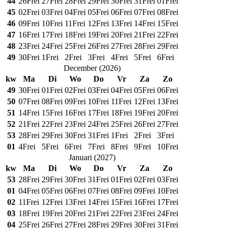
44
26
Frei
27
Frei
28
Frei
29
Frei
30
Frei
31
Frei
01
Frei
45
02
Frei
03
Frei
04
Frei
05
Frei
06
Frei
07
Frei
08
Frei
46
09
Frei
10
Frei
11
Frei
12
Frei
13
Frei
14
Frei
15
Frei
47
16
Frei
17
Frei
18
Frei
19
Frei
20
Frei
21
Frei
22
Frei
48
23
Frei
24
Frei
25
Frei
26
Frei
27
Frei
28
Frei
29
Frei
49
30
Frei
1
Frei
2
Frei
3
Frei
4
Frei
5
Frei
6
Frei
December
(
2026
)
kw
Ma
Di
Wo
Do
Vr
Za
Zo
49
30
Frei
01
Frei
02
Frei
03
Frei
04
Frei
05
Frei
06
Frei
50
07
Frei
08
Frei
09
Frei
10
Frei
11
Frei
12
Frei
13
Frei
51
14
Frei
15
Frei
16
Frei
17
Frei
18
Frei
19
Frei
20
Frei
52
21
Frei
22
Frei
23
Frei
24
Frei
25
Frei
26
Frei
27
Frei
53
28
Frei
29
Frei
30
Frei
31
Frei
1
Frei
2
Frei
3
Frei
01
4
Frei
5
Frei
6
Frei
7
Frei
8
Frei
9
Frei
10
Frei
Januari
(
2027
)
kw
Ma
Di
Wo
Do
Vr
Za
Zo
53
28
Frei
29
Frei
30
Frei
31
Frei
01
Frei
02
Frei
03
Frei
01
04
Frei
05
Frei
06
Frei
07
Frei
08
Frei
09
Frei
10
Frei
02
11
Frei
12
Frei
13
Frei
14
Frei
15
Frei
16
Frei
17
Frei
03
18
Frei
19
Frei
20
Frei
21
Frei
22
Frei
23
Frei
24
Frei
04
25
Frei
26
Frei
27
Frei
28
Frei
29
Frei
30
Frei
31
Frei