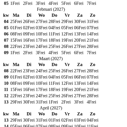
05
1
Frei
2
Frei
3
Frei
4
Frei
5
Frei
6
Frei
7
Frei
Februari
(
2027
)
kw
Ma
Di
Wo
Do
Vr
Za
Zo
04
25
Frei
26
Frei
27
Frei
28
Frei
29
Frei
30
Frei
31
Frei
05
01
Frei
02
Frei
03
Frei
04
Frei
05
Frei
06
Frei
07
Frei
06
08
Frei
09
Frei
10
Frei
11
Frei
12
Frei
13
Frei
14
Frei
07
15
Frei
16
Frei
17
Frei
18
Frei
19
Frei
20
Frei
21
Frei
08
22
Frei
23
Frei
24
Frei
25
Frei
26
Frei
27
Frei
28
Frei
09
1
Frei
2
Frei
3
Frei
4
Frei
5
Frei
6
Frei
7
Frei
Maart
(
2027
)
kw
Ma
Di
Wo
Do
Vr
Za
Zo
08
22
Frei
23
Frei
24
Frei
25
Frei
26
Frei
27
Frei
28
Frei
09
01
Frei
02
Frei
03
Frei
04
Frei
05
Frei
06
Frei
07
Frei
10
08
Frei
09
Frei
10
Frei
11
Frei
12
Frei
13
Frei
14
Frei
11
15
Frei
16
Frei
17
Frei
18
Frei
19
Frei
20
Frei
21
Frei
12
22
Frei
23
Frei
24
Frei
25
Frei
26
Frei
27
Frei
28
Frei
13
29
Frei
30
Frei
31
Frei
1
Frei
2
Frei
3
Frei
4
Frei
April
(
2027
)
kw
Ma
Di
Wo
Do
Vr
Za
Zo
13
29
Frei
30
Frei
31
Frei
01
Frei
02
Frei
03
Frei
04
Frei
14
05
Frei
06
Frei
07
Frei
08
Frei
09
Frei
10
Frei
11
Frei