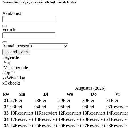
Bereken hier uw prijs inclusief alle bijkomende kosten:
Aankomst
Vertrek
Aantal mensen
Laat prijs zien
Legende
Vrij
f
Vaste periode
o
Optie
x
x
Wisseldag
x
Geboekt
Augustus
(
2026
)
kw
Ma
Di
Wo
Do
Vr
31
27
Frei
28
Frei
29
Frei
30
Frei
31
Frei
32
03
Frei
04
Frei
05
Frei
06
Frei
07
Reservier
33
10
Reserviert
11
Reserviert
12
Reserviert
13
Reserviert
14
Reservier
34
17
Reserviert
18
Reserviert
19
Reserviert
20
Reserviert
21
Reservier
35
24
Reserviert
25
Reserviert
26
Reserviert
27
Reserviert
28
Reservier