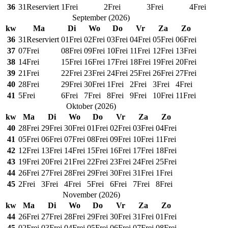
36
31
Reserviert
1
Frei
2
Frei
3
Frei
4
Frei
September
(
2026
)
kw
Ma
Di
Wo
Do
Vr
Za
Zo
36
31
Reserviert
01
Frei
02
Frei
03
Frei
04
Frei
05
Frei
06
Frei
37
07
Frei
08
Frei
09
Frei
10
Frei
11
Frei
12
Frei
13
Frei
38
14
Frei
15
Frei
16
Frei
17
Frei
18
Frei
19
Frei
20
Frei
39
21
Frei
22
Frei
23
Frei
24
Frei
25
Frei
26
Frei
27
Frei
40
28
Frei
29
Frei
30
Frei
1
Frei
2
Frei
3
Frei
4
Frei
41
5
Frei
6
Frei
7
Frei
8
Frei
9
Frei
10
Frei
11
Frei
Oktober
(
2026
)
kw
Ma
Di
Wo
Do
Vr
Za
Zo
40
28
Frei
29
Frei
30
Frei
01
Frei
02
Frei
03
Frei
04
Frei
41
05
Frei
06
Frei
07
Frei
08
Frei
09
Frei
10
Frei
11
Frei
42
12
Frei
13
Frei
14
Frei
15
Frei
16
Frei
17
Frei
18
Frei
43
19
Frei
20
Frei
21
Frei
22
Frei
23
Frei
24
Frei
25
Frei
44
26
Frei
27
Frei
28
Frei
29
Frei
30
Frei
31
Frei
1
Frei
45
2
Frei
3
Frei
4
Frei
5
Frei
6
Frei
7
Frei
8
Frei
November
(
2026
)
kw
Ma
Di
Wo
Do
Vr
Za
Zo
44
26
Frei
27
Frei
28
Frei
29
Frei
30
Frei
31
Frei
01
Frei
45
02
Frei
03
Frei
04
Frei
05
Frei
06
Frei
07
Frei
08
Frei