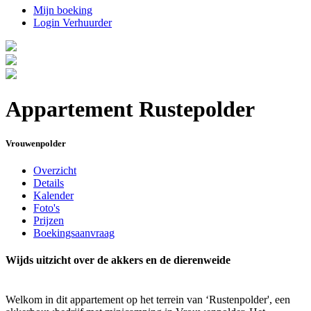
Mijn boeking
Login Verhuurder
Appartement Rustepolder
Vrouwenpolder
Overzicht
Details
Kalender
Foto's
Prijzen
Boekingsaanvraag
Wijds uitzicht over de akkers en de dierenweide
Welkom in dit appartement op het terrein van ‘Rustenpolder', een