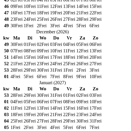
46
09
Frei
10
Frei
11
Frei
12
Frei
13
Frei
14
Frei
15
Frei
47
16
Frei
17
Frei
18
Frei
19
Frei
20
Frei
21
Frei
22
Frei
48
23
Frei
24
Frei
25
Frei
26
Frei
27
Frei
28
Frei
29
Frei
49
30
Frei
1
Frei
2
Frei
3
Frei
4
Frei
5
Frei
6
Frei
December
(
2026
)
kw
Ma
Di
Wo
Do
Vr
Za
Zo
49
30
Frei
01
Frei
02
Frei
03
Frei
04
Frei
05
Frei
06
Frei
50
07
Frei
08
Frei
09
Frei
10
Frei
11
Frei
12
Frei
13
Frei
51
14
Frei
15
Frei
16
Frei
17
Frei
18
Frei
19
Frei
20
Frei
52
21
Frei
22
Frei
23
Frei
24
Frei
25
Frei
26
Frei
27
Frei
53
28
Frei
29
Frei
30
Frei
31
Frei
1
Frei
2
Frei
3
Frei
01
4
Frei
5
Frei
6
Frei
7
Frei
8
Frei
9
Frei
10
Frei
Januari
(
2027
)
kw
Ma
Di
Wo
Do
Vr
Za
Zo
53
28
Frei
29
Frei
30
Frei
31
Frei
01
Frei
02
Frei
03
Frei
01
04
Frei
05
Frei
06
Frei
07
Frei
08
Frei
09
Frei
10
Frei
02
11
Frei
12
Frei
13
Frei
14
Frei
15
Frei
16
Frei
17
Frei
03
18
Frei
19
Frei
20
Frei
21
Frei
22
Frei
23
Frei
24
Frei
04
25
Frei
26
Frei
27
Frei
28
Frei
29
Frei
30
Frei
31
Frei
05
1
Frei
2
Frei
3
Frei
4
Frei
5
Frei
6
Frei
7
Frei