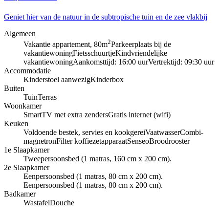
Geniet hier van de natuur in de subtropische tuin en de zee vlakbij
Algemeen
2
Vakantie appartement, 80m
Parkeerplaats bij de
vakantiewoning
Fietsschuurtje
Kindvriendelijke
vakantiewoning
Aankomsttijd: 16:00 uur
Vertrektijd: 09:30 uur
Accommodatie
Kinderstoel aanwezig
Kinderbox
Buiten
Tuin
Terras
Woonkamer
SmartTV met extra zenders
Gratis internet (wifi)
Keuken
Voldoende bestek, servies en kookgerei
Vaatwasser
Combi-
magnetron
Filter koffiezetapparaat
Senseo
Broodrooster
1e Slaapkamer
Tweepersoonsbed (1 matras, 160 cm x 200 cm).
2e Slaapkamer
Eenpersoonsbed (1 matras, 80 cm x 200 cm).
Eenpersoonsbed (1 matras, 80 cm x 200 cm).
Badkamer
Wastafel
Douche