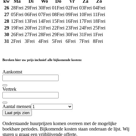
kw
Ma
Di
Wo
Do
Vr
Za
Zo
26
28
Frei
29
Frei
30
Frei
01
Frei
02
Frei
03
Frei
04
Frei
27
05
Frei
06
Frei
07
Frei
08
Frei
09
Frei
10
Frei
11
Frei
28
12
Frei
13
Frei
14
Frei
15
Frei
16
Frei
17
Frei
18
Frei
29
19
Frei
20
Frei
21
Frei
22
Frei
23
Frei
24
Frei
25
Frei
30
26
Frei
27
Frei
28
Frei
29
Frei
30
Frei
31
Frei
1
Frei
31
2
Frei
3
Frei
4
Frei
5
Frei
6
Frei
7
Frei
8
Frei
Bereken hier uw prijs inclusief alle bijkomende kosten:
Aankomst
Vertrek
Aantal mensen
Laat prijs zien
Onderstaande huurprijzen komen overeen met de mogelijke
boekbare periodes. Bijkomende kosten staan ​​onderaan de lijst. Wij
sturen u graag een vrijblijvende offerte.