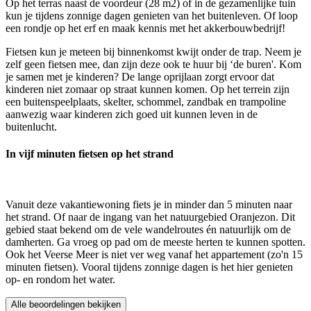
Op het terras naast de voordeur (28 m2) of in de gezamenlijke tuin
kun je tijdens zonnige dagen genieten van het buitenleven. Of loop
een rondje op het erf en maak kennis met het akkerbouwbedrijf!
Fietsen kun je meteen bij binnenkomst kwijt onder de trap. Neem je
zelf geen fietsen mee, dan zijn deze ook te huur bij ‘de buren'. Kom
je samen met je kinderen? De lange oprijlaan zorgt ervoor dat
kinderen niet zomaar op straat kunnen komen. Op het terrein zijn
een buitenspeelplaats, skelter, schommel, zandbak en trampoline
aanwezig waar kinderen zich goed uit kunnen leven in de
buitenlucht.
In vijf minuten fietsen op het strand
Vanuit deze vakantiewoning fiets je in minder dan 5 minuten naar
het strand. Of naar de ingang van het natuurgebied Oranjezon. Dit
gebied staat bekend om de vele wandelroutes én natuurlijk om de
damherten. Ga vroeg op pad om de meeste herten te kunnen spotten.
Ook het Veerse Meer is niet ver weg vanaf het appartement (zo'n 15
minuten fietsen). Vooral tijdens zonnige dagen is het hier genieten
op- en rondom het water.
Alle beoordelingen bekijken