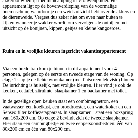
akkerbouwbedrijf met minicamping in Vrouwenpolder. Het
appartement ligt op de bovenverdieping van de voormalige
boerenschuur, waardoor je een weids uitzicht hebt over de akkers en
de dierenweide. Vergeet dus zeker niet om even naar buiten te
kijken wanneer je wakker wordt, om vervolgens te ontbijten met
uitzicht op de konijnen, kippen, geitjes en kleine kangoeroes.
Ruim en in vrolijke kleuren ingericht vakantieappartement
Via een brede trap kom je binnen in dit appartement voor 4
personen, gelegen op de eerste en tweede etage van de woning. Op
etage 1 stap je de lichte woonkamer (met flatscreen televisie) binnen.
De inrichting is huiselijk, met vrolijke kleuren. Hier vind je ook de
keuken, eettafel, zitruimte, slaapkamer 1 en badkamer met toilet.
In de gezellige open keuken staat een combimagnetron, een
vaatwasser, een koelkast, een broodrooster, een waterkoker en een
Senseo filter koffiezetapparaat. In slaapkamer 1 staat een boxspring
van 160x200 cm. Op etage 2 bevindt zich de tweede slaapkamer.
Hier staan een campingbedje en twee eenpersoonsbedden: één van
80x200 cm en één van 80x200 cm.