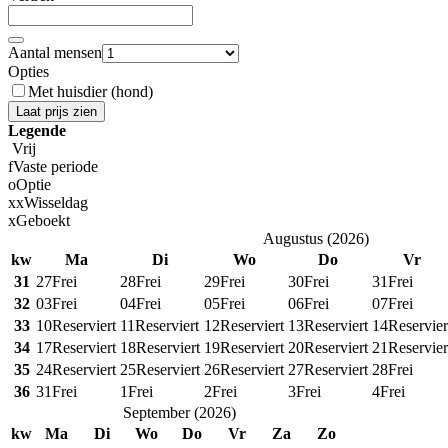
Aantal mensen
Opties
Met huisdier (hond)
Laat prijs zien
Legende
Vrij
f
Vaste periode
o
Optie
x
x
Wisseldag
x
Geboekt
Augustus
(
2026
)
kw
Ma
Di
Wo
Do
Vr
31
27
Frei
28
Frei
29
Frei
30
Frei
31
Frei
32
03
Frei
04
Frei
05
Frei
06
Frei
07
Frei
33
10
Reserviert
11
Reserviert
12
Reserviert
13
Reserviert
14
Reservier
34
17
Reserviert
18
Reserviert
19
Reserviert
20
Reserviert
21
Reservier
35
24
Reserviert
25
Reserviert
26
Reserviert
27
Reserviert
28
Frei
36
31
Frei
1
Frei
2
Frei
3
Frei
4
Frei
September
(
2026
)
kw
Ma
Di
Wo
Do
Vr
Za
Zo