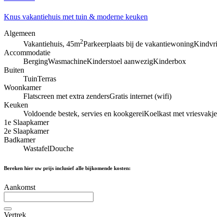
Knus vakantiehuis met tuin & moderne keuken
Algemeen
2
Vakantiehuis, 45m
Parkeerplaats bij de vakantiewoning
Kindvri
Accommodatie
Berging
Wasmachine
Kinderstoel aanwezig
Kinderbox
Buiten
Tuin
Terras
Woonkamer
Flatscreen met extra zenders
Gratis internet (wifi)
Keuken
Voldoende bestek, servies en kookgerei
Koelkast met vriesvakj
1e Slaapkamer
2e Slaapkamer
Badkamer
Wastafel
Douche
Bereken hier uw prijs inclusief alle bijkomende kosten:
Aankomst
Vertrek