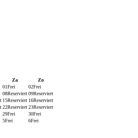
Za
Zo
01
Frei
02
Frei
08
Reserviert
09
Reserviert
t
15
Reserviert
16
Reserviert
t
22
Reserviert
23
Reserviert
29
Frei
30
Frei
5
Frei
6
Frei