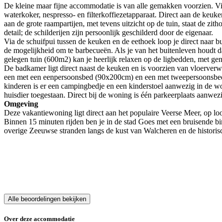
De kleine maar fijne accommodatie is van alle gemakken voorzien. Via
waterkoker, nespresso- en filterkoffiezetapparaat. Direct aan de keuke
aan de grote raampartijen, met tevens uitzicht op de tuin, staat de zi
detail; de schilderijen zijn persoonlijk geschilderd door de eigenaar.
Via de schuifpui tussen de keuken en de eethoek loop je direct naar bu
de mogelijkheid om te barbecueën. Als je van het buitenleven houdt d
gelegen tuin (600m2) kan je heerlijk relaxen op de ligbedden, met ge
De badkamer ligt direct naast de keuken en is voorzien van vloerver
een met een eenpersoonsbed (90x200cm) en een met tweepersoonsbed (
kinderen is er een campingbedje en een kinderstoel aanwezig in de w
huisdier toegestaan. Direct bij de woning is één parkeerplaats aanwezig
Omgeving
Deze vakantiewoning ligt direct aan het populaire Veerse Meer, op loo
Binnen 15 minuten rijden ben je in de stad Goes met een bruisende bi
overige Zeeuwse stranden langs de kust van Walcheren en de historisc
Alle beoordelingen bekijken
Over deze accommodatie