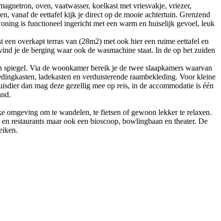
agnetron, oven, vaatwasser, koelkast met vriesvakje, vriezer,
en, vanaf de eettafel kijk je direct op de mooie achtertuin. Grenzend
 woning is functioneel ingericht met een warm en huiselijk gevoel, leuk
st een overkapt terras van (28m2) met ook hier een ruime eettafel en
vind je de berging waar ook de wasmachine staat. In de op het zuiden
en spiegel. Via de woonkamer bereik je de twee slaapkamers waarvan
ingkasten, ladekasten en verduisterende raambekleding. Voor kleine
isdier dan mag deze gezellig mee op reis, in de accommodatie is één
and.
ijke omgeving om te wandelen, te fietsen of gewoon lekker te relaxen.
n en restaurants maar ook een bioscoop, bowlingbaan en theater. De
reiken.