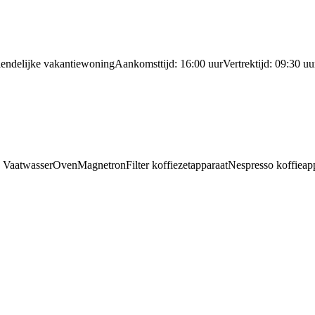
endelijke vakantiewoning
Aankomsttijd: 16:00 uur
Vertrektijd: 09:30 uu
e
Vaatwasser
Oven
Magnetron
Filter koffiezetapparaat
Nespresso koffieap