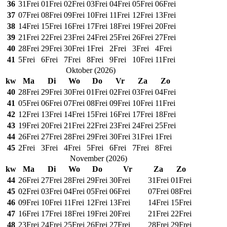
36
31
Frei
01
Frei
02
Frei
03
Frei
04
Frei
05
Frei
06
Frei
37
07
Frei
08
Frei
09
Frei
10
Frei
11
Frei
12
Frei
13
Frei
38
14
Frei
15
Frei
16
Frei
17
Frei
18
Frei
19
Frei
20
Frei
39
21
Frei
22
Frei
23
Frei
24
Frei
25
Frei
26
Frei
27
Frei
40
28
Frei
29
Frei
30
Frei
1
Frei
2
Frei
3
Frei
4
Frei
41
5
Frei
6
Frei
7
Frei
8
Frei
9
Frei
10
Frei
11
Frei
Oktober
(
2026
)
kw
Ma
Di
Wo
Do
Vr
Za
Zo
40
28
Frei
29
Frei
30
Frei
01
Frei
02
Frei
03
Frei
04
Frei
41
05
Frei
06
Frei
07
Frei
08
Frei
09
Frei
10
Frei
11
Frei
42
12
Frei
13
Frei
14
Frei
15
Frei
16
Frei
17
Frei
18
Frei
43
19
Frei
20
Frei
21
Frei
22
Frei
23
Frei
24
Frei
25
Frei
44
26
Frei
27
Frei
28
Frei
29
Frei
30
Frei
31
Frei
1
Frei
45
2
Frei
3
Frei
4
Frei
5
Frei
6
Frei
7
Frei
8
Frei
November
(
2026
)
kw
Ma
Di
Wo
Do
Vr
Za
Zo
44
26
Frei
27
Frei
28
Frei
29
Frei
30
Frei
31
Frei
01
Frei
45
02
Frei
03
Frei
04
Frei
05
Frei
06
Frei
07
Frei
08
Frei
46
09
Frei
10
Frei
11
Frei
12
Frei
13
Frei
14
Frei
15
Frei
47
16
Frei
17
Frei
18
Frei
19
Frei
20
Frei
21
Frei
22
Frei
48
23
Frei
24
Frei
25
Frei
26
Frei
27
Frei
28
Frei
29
Frei