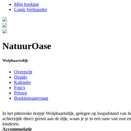
Mijn boeking
Login Verhuurder
NatuurOase
Wolphaartsdijk
Overzicht
Details
Kalender
Foto's
Prijzen
Boekingsaanvraag
In het pittoreske dorpje Wolphaartsdijk, gelegen op loopafstand van 
achterzijde direct grenst aan de dijk, waan je je in een oase van rust
kinderen.
Accommodatie