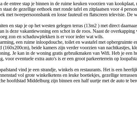
 de entree stap je binnen in de ruime keuken voorzien van kookplaat, m
n staat de gezellige eethoek met ronde tafel en zitplaatsen voor 4 person
thoek met tweepersoonsbank en losse fauteuil en flatscreen televisie. De
iten en stap je op het westen gelegen terras (13m2 ) met direct daarnaa
an is deze vakantiewoning een schot in de roos. Naast de overkapping 
noeg zon en schaduwplekken is er voor ieder wat wils.
warming, een ruime inloopdouche, toilet en wastafel met opbergruimte 
160x200cm), beide kamers zijn verder voorzien van nachtkastjes, kled
oning. Je kan in de woning gratis gebruikmaken van Wifi. Heb je een hu
, voor eventuele extra auto's is er een groot parkeerterrein op loopafst
pafstand vind je een strandje, winkels en restaurants. Het is een heerl
nnenstad vol grote winkelketens en leuke boetiekjes, gezellige terrasse
he hoofdstad Middelburg zijn binnen een half uurtje met de auto te be