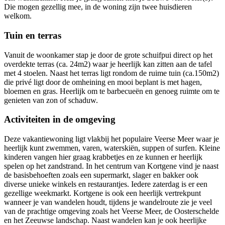
Die mogen gezellig mee, in de woning zijn twee huisdieren
welkom.
Tuin en terras
Vanuit de woonkamer stap je door de grote schuifpui direct op het
overdekte terras (ca. 24m2) waar je heerlijk kan zitten aan de tafel
met 4 stoelen. Naast het terras ligt rondom de ruime tuin (ca.150m2)
die privé ligt door de omheining en mooi beplant is met hagen,
bloemen en gras. Heerlijk om te barbecueën en genoeg ruimte om te
genieten van zon of schaduw.
Activiteiten in de omgeving
Deze vakantiewoning ligt vlakbij het populaire Veerse Meer waar je
heerlijk kunt zwemmen, varen, waterskiën, suppen of surfen. Kleine
kinderen vangen hier graag krabbetjes en ze kunnen er heerlijk
spelen op het zandstrand. In het centrum van Kortgene vind je naast
de basisbehoeften zoals een supermarkt, slager en bakker ook
diverse unieke winkels en restaurantjes. Iedere zaterdag is er een
gezellige weekmarkt. Kortgene is ook een heerlijk vertrekpunt
wanneer je van wandelen houdt, tijdens je wandelroute zie je veel
van de prachtige omgeving zoals het Veerse Meer, de Oosterschelde
en het Zeeuwse landschap. Naast wandelen kan je ook heerlijke