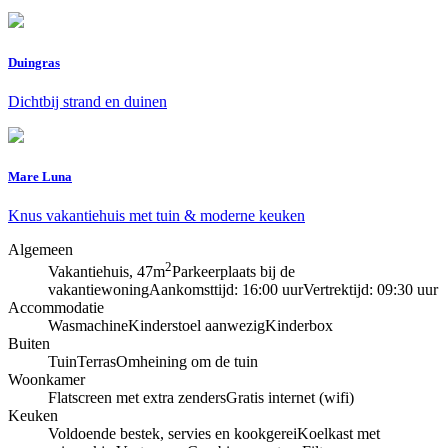
Duingras
Dichtbij strand en duinen
Mare Luna
Knus vakantiehuis met tuin & moderne keuken
Algemeen
2
Vakantiehuis, 47m
Parkeerplaats bij de
vakantiewoning
Aankomsttijd: 16:00 uur
Vertrektijd: 09:30 uur
Accommodatie
Wasmachine
Kinderstoel aanwezig
Kinderbox
Buiten
Tuin
Terras
Omheining om de tuin
Woonkamer
Flatscreen met extra zenders
Gratis internet (wifi)
Keuken
Voldoende bestek, servies en kookgerei
Koelkast met