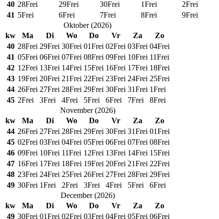
40
28
Frei
29
Frei
30
Frei
1
Frei
2
Frei
41
5
Frei
6
Frei
7
Frei
8
Frei
9
Frei
Oktober
(
2026
)
kw
Ma
Di
Wo
Do
Vr
Za
Zo
40
28
Frei
29
Frei
30
Frei
01
Frei
02
Frei
03
Frei
04
Frei
41
05
Frei
06
Frei
07
Frei
08
Frei
09
Frei
10
Frei
11
Frei
42
12
Frei
13
Frei
14
Frei
15
Frei
16
Frei
17
Frei
18
Frei
43
19
Frei
20
Frei
21
Frei
22
Frei
23
Frei
24
Frei
25
Frei
44
26
Frei
27
Frei
28
Frei
29
Frei
30
Frei
31
Frei
1
Frei
45
2
Frei
3
Frei
4
Frei
5
Frei
6
Frei
7
Frei
8
Frei
November
(
2026
)
kw
Ma
Di
Wo
Do
Vr
Za
Zo
44
26
Frei
27
Frei
28
Frei
29
Frei
30
Frei
31
Frei
01
Frei
45
02
Frei
03
Frei
04
Frei
05
Frei
06
Frei
07
Frei
08
Frei
46
09
Frei
10
Frei
11
Frei
12
Frei
13
Frei
14
Frei
15
Frei
47
16
Frei
17
Frei
18
Frei
19
Frei
20
Frei
21
Frei
22
Frei
48
23
Frei
24
Frei
25
Frei
26
Frei
27
Frei
28
Frei
29
Frei
49
30
Frei
1
Frei
2
Frei
3
Frei
4
Frei
5
Frei
6
Frei
December
(
2026
)
kw
Ma
Di
Wo
Do
Vr
Za
Zo
49
30
Frei
01
Frei
02
Frei
03
Frei
04
Frei
05
Frei
06
Frei