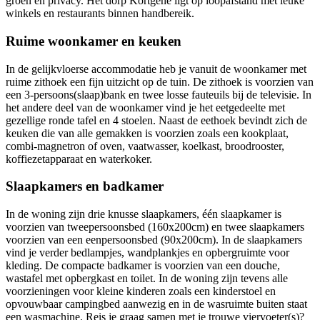
groen en privacy. Het dorp Kortgene ligt op loopafstand met leuke
winkels en restaurants binnen handbereik.
Ruime woonkamer en keuken
In de gelijkvloerse accommodatie heb je vanuit de woonkamer met
ruime zithoek een fijn uitzicht op de tuin. De zithoek is voorzien van
een 3-persoons(slaap)bank en twee losse fauteuils bij de televisie. In
het andere deel van de woonkamer vind je het eetgedeelte met
gezellige ronde tafel en 4 stoelen. Naast de eethoek bevindt zich de
keuken die van alle gemakken is voorzien zoals een kookplaat,
combi-magnetron of oven, vaatwasser, koelkast, broodrooster,
koffiezetapparaat en waterkoker.
Slaapkamers en badkamer
In de woning zijn drie knusse slaapkamers, één slaapkamer is
voorzien van tweepersoonsbed (160x200cm) en twee slaapkamers
voorzien van een eenpersoonsbed (90x200cm). In de slaapkamers
vind je verder bedlampjes, wandplankjes en opbergruimte voor
kleding. De compacte badkamer is voorzien van een douche,
wastafel met opbergkast en toilet. In de woning zijn tevens alle
voorzieningen voor kleine kinderen zoals een kinderstoel en
opvouwbaar campingbed aanwezig en in de wasruimte buiten staat
een wasmachine. Reis je graag samen met je trouwe viervoeter(s)?