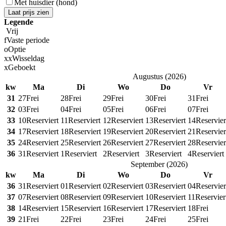
Met huisdier (hond)
Laat prijs zien
Legende
Vrij
f
Vaste periode
o
Optie
x
x
Wisseldag
x
Geboekt
Augustus
(
2026
)
kw
Ma
Di
Wo
Do
Vr
31
27
Frei
28
Frei
29
Frei
30
Frei
31
Frei
32
03
Frei
04
Frei
05
Frei
06
Frei
07
Frei
33
10
Reserviert
11
Reserviert
12
Reserviert
13
Reserviert
14
Reservier
34
17
Reserviert
18
Reserviert
19
Reserviert
20
Reserviert
21
Reservier
35
24
Reserviert
25
Reserviert
26
Reserviert
27
Reserviert
28
Reservier
36
31
Reserviert
1
Reserviert
2
Reserviert
3
Reserviert
4
Reserviert
September
(
2026
)
kw
Ma
Di
Wo
Do
Vr
36
31
Reserviert
01
Reserviert
02
Reserviert
03
Reserviert
04
Reservier
37
07
Reserviert
08
Reserviert
09
Reserviert
10
Reserviert
11
Reservier
38
14
Reserviert
15
Reserviert
16
Reserviert
17
Reserviert
18
Frei
39
21
Frei
22
Frei
23
Frei
24
Frei
25
Frei