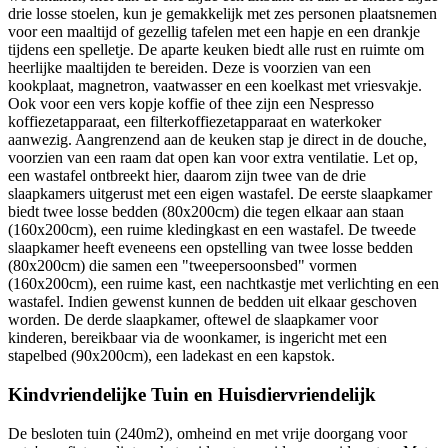
drie losse stoelen, kun je gemakkelijk met zes personen plaatsnemen
voor een maaltijd of gezellig tafelen met een hapje en een drankje
tijdens een spelletje. De aparte keuken biedt alle rust en ruimte om
heerlijke maaltijden te bereiden. Deze is voorzien van een
kookplaat, magnetron, vaatwasser en een koelkast met vriesvakje.
Ook voor een vers kopje koffie of thee zijn een Nespresso
koffiezetapparaat, een filterkoffiezetapparaat en waterkoker
aanwezig. Aangrenzend aan de keuken stap je direct in de douche,
voorzien van een raam dat open kan voor extra ventilatie. Let op,
een wastafel ontbreekt hier, daarom zijn twee van de drie
slaapkamers uitgerust met een eigen wastafel. De eerste slaapkamer
biedt twee losse bedden (80x200cm) die tegen elkaar aan staan
(160x200cm), een ruime kledingkast en een wastafel. De tweede
slaapkamer heeft eveneens een opstelling van twee losse bedden
(80x200cm) die samen een "tweepersoonsbed" vormen
(160x200cm), een ruime kast, een nachtkastje met verlichting en een
wastafel. Indien gewenst kunnen de bedden uit elkaar geschoven
worden. De derde slaapkamer, oftewel de slaapkamer voor
kinderen, bereikbaar via de woonkamer, is ingericht met een
stapelbed (90x200cm), een ladekast en een kapstok.
Kindvriendelijke Tuin en Huisdiervriendelijk
De besloten tuin (240m2), omheind en met vrije doorgang voor