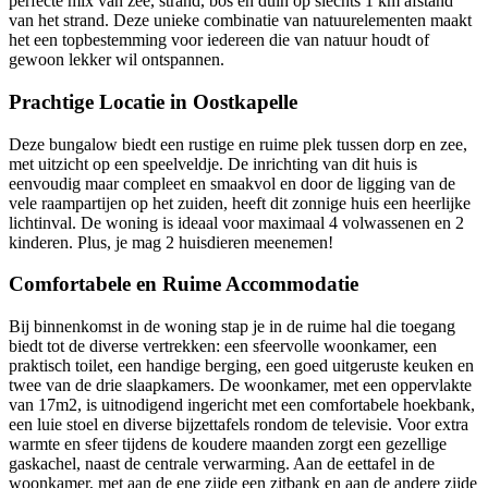
perfecte mix van zee, strand, bos en duin op slechts 1 km afstand
van het strand. Deze unieke combinatie van natuurelementen maakt
het een topbestemming voor iedereen die van natuur houdt of
gewoon lekker wil ontspannen.
Prachtige Locatie in Oostkapelle
Deze bungalow biedt een rustige en ruime plek tussen dorp en zee,
met uitzicht op een speelveldje. De inrichting van dit huis is
eenvoudig maar compleet en smaakvol en door de ligging van de
vele raampartijen op het zuiden, heeft dit zonnige huis een heerlijke
lichtinval. De woning is ideaal voor maximaal 4 volwassenen en 2
kinderen. Plus, je mag 2 huisdieren meenemen!
Comfortabele en Ruime Accommodatie
Bij binnenkomst in de woning stap je in de ruime hal die toegang
biedt tot de diverse vertrekken: een sfeervolle woonkamer, een
praktisch toilet, een handige berging, een goed uitgeruste keuken en
twee van de drie slaapkamers. De woonkamer, met een oppervlakte
van 17m2, is uitnodigend ingericht met een comfortabele hoekbank,
een luie stoel en diverse bijzettafels rondom de televisie. Voor extra
warmte en sfeer tijdens de koudere maanden zorgt een gezellige
gaskachel, naast de centrale verwarming. Aan de eettafel in de
woonkamer, met aan de ene zijde een zitbank en aan de andere zijde