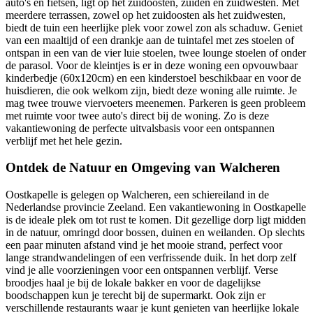
auto's en fietsen, ligt op het zuidoosten, zuiden en zuidwesten. Met
meerdere terrassen, zowel op het zuidoosten als het zuidwesten,
biedt de tuin een heerlijke plek voor zowel zon als schaduw. Geniet
van een maaltijd of een drankje aan de tuintafel met zes stoelen of
ontspan in een van de vier luie stoelen, twee lounge stoelen of onder
de parasol. Voor de kleintjes is er in deze woning een opvouwbaar
kinderbedje (60x120cm) en een kinderstoel beschikbaar en voor de
huisdieren, die ook welkom zijn, biedt deze woning alle ruimte. Je
mag twee trouwe viervoeters meenemen. Parkeren is geen probleem
met ruimte voor twee auto's direct bij de woning. Zo is deze
vakantiewoning de perfecte uitvalsbasis voor een ontspannen
verblijf met het hele gezin.
Ontdek de Natuur en Omgeving van Walcheren
Oostkapelle is gelegen op Walcheren, een schiereiland in de
Nederlandse provincie Zeeland. Een vakantiewoning in Oostkapelle
is de ideale plek om tot rust te komen. Dit gezellige dorp ligt midden
in de natuur, omringd door bossen, duinen en weilanden. Op slechts
een paar minuten afstand vind je het mooie strand, perfect voor
lange strandwandelingen of een verfrissende duik. In het dorp zelf
vind je alle voorzieningen voor een ontspannen verblijf. Verse
broodjes haal je bij de lokale bakker en voor de dagelijkse
boodschappen kun je terecht bij de supermarkt. Ook zijn er
verschillende restaurants waar je kunt genieten van heerlijke lokale