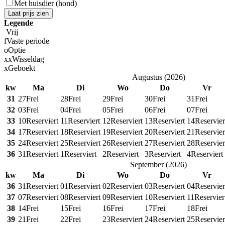
Met huisdier (hond)
Laat prijs zien
Legende
Vrij
f
Vaste periode
o
Optie
x
x
Wisseldag
x
Geboekt
Augustus
(
2026
)
kw
Ma
Di
Wo
Do
Vr
31
27
Frei
28
Frei
29
Frei
30
Frei
31
Frei
32
03
Frei
04
Frei
05
Frei
06
Frei
07
Frei
33
10
Reserviert
11
Reserviert
12
Reserviert
13
Reserviert
14
Reservier
34
17
Reserviert
18
Reserviert
19
Reserviert
20
Reserviert
21
Reservier
35
24
Reserviert
25
Reserviert
26
Reserviert
27
Reserviert
28
Reservier
36
31
Reserviert
1
Reserviert
2
Reserviert
3
Reserviert
4
Reserviert
September
(
2026
)
kw
Ma
Di
Wo
Do
Vr
36
31
Reserviert
01
Reserviert
02
Reserviert
03
Reserviert
04
Reservier
37
07
Reserviert
08
Reserviert
09
Reserviert
10
Reserviert
11
Reservier
38
14
Frei
15
Frei
16
Frei
17
Frei
18
Frei
39
21
Frei
22
Frei
23
Reserviert
24
Reserviert
25
Reservier