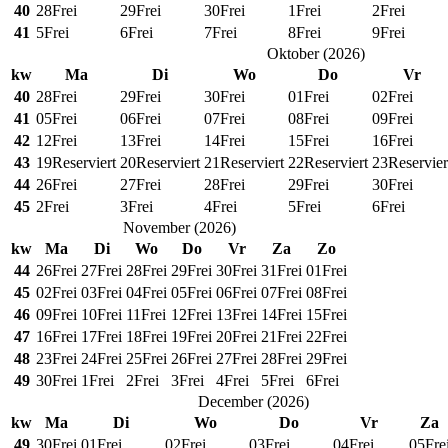
40
28
Frei
29
Frei
30
Frei
1
Frei
2
Frei
41
5
Frei
6
Frei
7
Frei
8
Frei
9
Frei
Oktober
(
2026
)
kw
Ma
Di
Wo
Do
Vr
40
28
Frei
29
Frei
30
Frei
01
Frei
02
Frei
41
05
Frei
06
Frei
07
Frei
08
Frei
09
Frei
42
12
Frei
13
Frei
14
Frei
15
Frei
16
Frei
43
19
Reserviert
20
Reserviert
21
Reserviert
22
Reserviert
23
Reservier
44
26
Frei
27
Frei
28
Frei
29
Frei
30
Frei
45
2
Frei
3
Frei
4
Frei
5
Frei
6
Frei
November
(
2026
)
kw
Ma
Di
Wo
Do
Vr
Za
Zo
44
26
Frei
27
Frei
28
Frei
29
Frei
30
Frei
31
Frei
01
Frei
45
02
Frei
03
Frei
04
Frei
05
Frei
06
Frei
07
Frei
08
Frei
46
09
Frei
10
Frei
11
Frei
12
Frei
13
Frei
14
Frei
15
Frei
47
16
Frei
17
Frei
18
Frei
19
Frei
20
Frei
21
Frei
22
Frei
48
23
Frei
24
Frei
25
Frei
26
Frei
27
Frei
28
Frei
29
Frei
49
30
Frei
1
Frei
2
Frei
3
Frei
4
Frei
5
Frei
6
Frei
December
(
2026
)
kw
Ma
Di
Wo
Do
Vr
Za
49
30
Frei
01
Frei
02
Frei
03
Frei
04
Frei
05
Fre