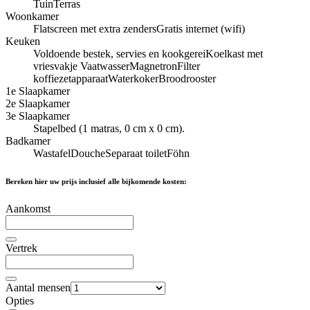
Tuin
Terras
Woonkamer
Flatscreen met extra zenders
Gratis internet (wifi)
Keuken
Voldoende bestek, servies en kookgerei
Koelkast met
vriesvakje
Vaatwasser
Magnetron
Filter
koffiezetapparaat
Waterkoker
Broodrooster
1e Slaapkamer
2e Slaapkamer
3e Slaapkamer
Stapelbed (1 matras, 0 cm x 0 cm).
Badkamer
Wastafel
Douche
Separaat toilet
Föhn
Bereken hier uw prijs inclusief alle bijkomende kosten:
Aankomst
Vertrek
Aantal mensen
Opties