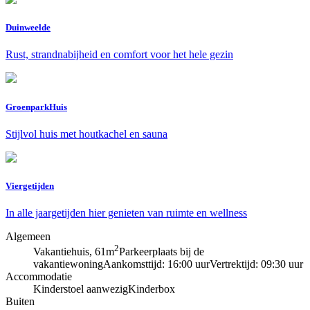
Duinweelde
Rust, strandnabijheid en comfort voor het hele gezin
GroenparkHuis
Stijlvol huis met houtkachel en sauna
Viergetijden
In alle jaargetijden hier genieten van ruimte en wellness
Algemeen
2
Vakantiehuis, 61m
Parkeerplaats bij de
vakantiewoning
Aankomsttijd: 16:00 uur
Vertrektijd: 09:30 uur
Accommodatie
Kinderstoel aanwezig
Kinderbox
Buiten