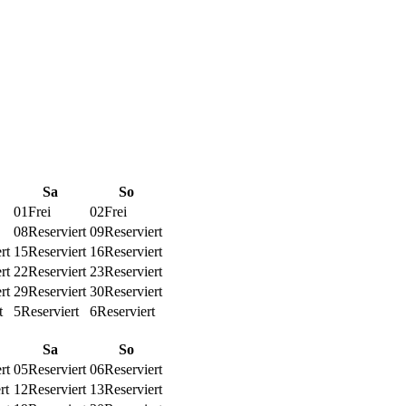
Sa
So
01
Frei
02
Frei
08
Reserviert
09
Reserviert
rt
15
Reserviert
16
Reserviert
rt
22
Reserviert
23
Reserviert
rt
29
Reserviert
30
Reserviert
t
5
Reserviert
6
Reserviert
Sa
So
rt
05
Reserviert
06
Reserviert
rt
12
Reserviert
13
Reserviert