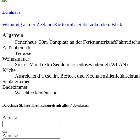
Luminara
Wohnung an der Zeeland-Küste mit atemberaubendem Blick
Allgemein
2
Ferienhaus, 38m
Parkplatz an der Ferienunterkunft
Fahrradsch
Außenbereich
Terrasse
Wohnzimmer
SmartTV mit extra Sendern
kostenloses Internet (WLAN)
Küche
Ausreichend Geschirr, Besteck und Kochutensilien
Kühlschrank
Schlafzimmer
Badezimmer
Waschbecken
Dusche
Berechnen Sie hier Ihren Reisepreis mit allen Nebenkosten:
Anreise
Abreise