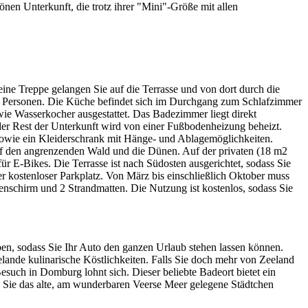
nen Unterkunft, die trotz ihrer "Mini"-Größe mit allen
ne Treppe gelangen Sie auf die Terrasse und von dort durch die
ei Personen. Die Küche befindet sich im Durchgang zum Schlafzimmer
wie Wasserkocher ausgestattet. Das Badezimmer liegt direkt
r Rest der Unterkunft wird von einer Fußbodenheizung beheizt.
sowie ein Kleiderschrank mit Hänge- und Ablagemöglichkeiten.
f den angrenzenden Wald und die Dünen. Auf der privaten (18 m2
r E-Bikes. Die Terrasse ist nach Südosten ausgerichtet, sodass Sie
kostenloser Parkplatz. Von März bis einschließlich Oktober muss
enschirm und 2 Strandmatten. Die Nutzung ist kostenlos, sodass Sie
ben, sodass Sie Ihr Auto den ganzen Urlaub stehen lassen können.
ande kulinarische Köstlichkeiten. Falls Sie doch mehr von Zeeland
such in Domburg lohnt sich. Dieser beliebte Badeort bietet ein
 Sie das alte, am wunderbaren Veerse Meer gelegene Städtchen