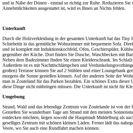
und in Nähe der Dünen - einmal so richtig zur Ruhe. Reduzieren Sie s
Annehmlichkeiten ausgestattet ist, wird es Ihnen an Nichts fehlen.
Unterkunft
Durch die Holzverkleidung in der gesamten Unterkunft hat das Tiny 
Schiebetür in das gemütliche Wohnzimmer mit bequemem Sofa. Direkt
und ist komplett mit Induktionskochfeld, Ofen, Geschirrspüler, Kühls
gegenüber der Küche. Dort finden Sie Dusche, Waschbecken mit Bad
Neben dem Badezimmer finden Sie einen Kleiderschrank. Im Schlafzi
Außerdem ist es mit Nachttischlämpchen und Verdunkelungsvorhängen
großen) Terrasse können Sie auf 2 Stühlen und einer Loungebank gemüt
morgens die Sonne genießen können. Auf der anderen Seite der Wohn
man in Zouteland für das Parken bezahlen. Ein schönes Extra dieser 
diese Dinge nicht mitbringen müssen. Die Unterkunft ist nicht für Klei
Umgebung
Strand, Wald und das lebendige Zentrum von Zoutelande ist von der Un
Genießen Sie wunderbare Tage am Strand mit den meisten Sonnenstund
entdecken möchten, liegen sowohl die Hauptstadt Middelburg als auch
geselliges Zentrum mit schönen kleinen Läden. Ferner lädt das nahe
Veere, wo Sie auch eine Rundfahrt machen können.