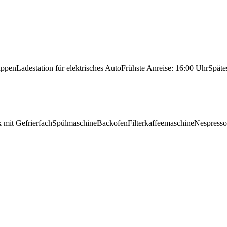
uppen
Ladestation für elektrisches Auto
Frühste Anreise: 16:00 Uhr
Späte
 mit Gefrierfach
Spülmaschine
Backofen
Filterkaffeemaschine
Nespresso