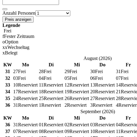
Anzahl Personen
Preis anzeigen
Legende
Frei
f
Fester Zeitraum
o
Option
x
x
Wechseltag
x
Belegt
August
(
2026
)
KW
Mo
Di
Mi
Do
Fr
31
27
Frei
28
Frei
29
Frei
30
Frei
31
Frei
32
03
Frei
04
Frei
05
Frei
06
Frei
07
Frei
33
10
Reserviert
11
Reserviert
12
Reserviert
13
Reserviert
14
Reservie
34
17
Reserviert
18
Reserviert
19
Reserviert
20
Reserviert
21
Reservie
35
24
Reserviert
25
Reserviert
26
Reserviert
27
Reserviert
28
Reservie
36
31
Reserviert
1
Reserviert
2
Reserviert
3
Reserviert
4
Reservier
September
(
2026
)
KW
Mo
Di
Mi
Do
Fr
36
31
Reserviert
01
Reserviert
02
Reserviert
03
Reserviert
04
Reservie
37
07
Reserviert
08
Reserviert
09
Reserviert
10
Reserviert
11
Reservie