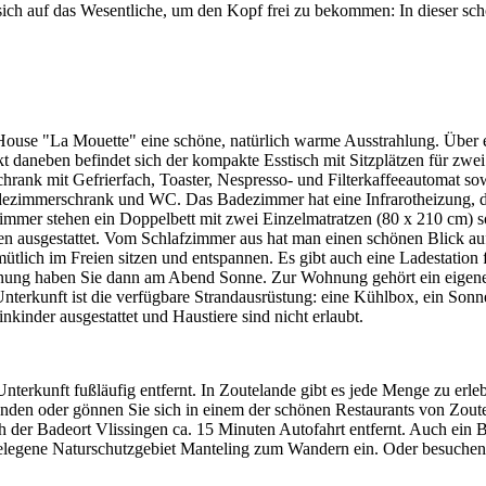
ich auf das Wesentliche, um den Kopf frei zu bekommen: In dieser schö
House "La Mouette" eine schöne, natürlich warme Ausstrahlung. Über ei
 daneben befindet sich der kompakte Esstisch mit Sitzplätzen für zw
chrank mit Gefrierfach, Toaster, Nespresso- und Filterkaffeeautomat so
ezimmerschrank und WC. Das Badezimmer hat eine Infrarotheizung, de
mmer stehen ein Doppelbett mit zwei Einzelmatratzen (80 x 210 cm) 
 ausgestattet. Vom Schlafzimmer aus hat man einen schönen Blick au
lich im Freien sitzen und entspannen. Es gibt auch eine Ladestation fü
ung haben Sie dann am Abend Sonne. Zur Wohnung gehört ein eigener 
Unterkunft ist die verfügbare Strandausrüstung: eine Kühlbox, ein Sonn
nkinder ausgestattet und Haustiere sind nicht erlaubt.
terkunft fußläufig entfernt. In Zoutelande gibt es jede Menge zu erle
en oder gönnen Sie sich in einem der schönen Restaurants von Zoutel
 der Badeort Vlissingen ca. 15 Minuten Autofahrt entfernt. Auch ein Be
gelegene Naturschutzgebiet Manteling zum Wandern ein. Oder besuchen