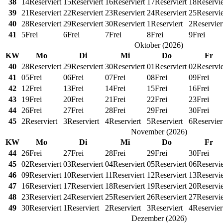
38
14
Reserviert
15
Reserviert
16
Reserviert
17
Reserviert
18
Reservie
39
21
Reserviert
22
Reserviert
23
Reserviert
24
Reserviert
25
Reservie
40
28
Reserviert
29
Reserviert
30
Reserviert
1
Reserviert
2
Reservier
41
5
Frei
6
Frei
7
Frei
8
Frei
9
Frei
Oktober
(
2026
)
KW
Mo
Di
Mi
Do
Fr
40
28
Reserviert
29
Reserviert
30
Reserviert
01
Reserviert
02
Reservie
41
05
Frei
06
Frei
07
Frei
08
Frei
09
Frei
42
12
Frei
13
Frei
14
Frei
15
Frei
16
Frei
43
19
Frei
20
Frei
21
Frei
22
Frei
23
Frei
44
26
Frei
27
Frei
28
Frei
29
Frei
30
Frei
45
2
Reserviert
3
Reserviert
4
Reserviert
5
Reserviert
6
Reservier
November
(
2026
)
KW
Mo
Di
Mi
Do
Fr
44
26
Frei
27
Frei
28
Frei
29
Frei
30
Frei
45
02
Reserviert
03
Reserviert
04
Reserviert
05
Reserviert
06
Reservie
46
09
Reserviert
10
Reserviert
11
Reserviert
12
Reserviert
13
Reservie
47
16
Reserviert
17
Reserviert
18
Reserviert
19
Reserviert
20
Reservie
48
23
Reserviert
24
Reserviert
25
Reserviert
26
Reserviert
27
Reservie
49
30
Reserviert
1
Reserviert
2
Reserviert
3
Reserviert
4
Reservier
Dezember
(
2026
)