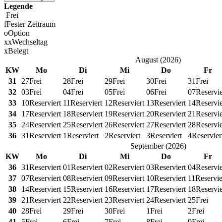
Legende
Frei
f
Fester Zeitraum
o
Option
x
x
Wechseltag
x
Belegt
August
(
2026
)
KW
Mo
Di
Mi
Do
Fr
31
27
Frei
28
Frei
29
Frei
30
Frei
31
Frei
32
03
Frei
04
Frei
05
Frei
06
Frei
07
Reservie
33
10
Reserviert
11
Reserviert
12
Reserviert
13
Reserviert
14
Reservie
34
17
Reserviert
18
Reserviert
19
Reserviert
20
Reserviert
21
Reservie
35
24
Reserviert
25
Reserviert
26
Reserviert
27
Reserviert
28
Reservie
36
31
Reserviert
1
Reserviert
2
Reserviert
3
Reserviert
4
Reservier
September
(
2026
)
KW
Mo
Di
Mi
Do
Fr
36
31
Reserviert
01
Reserviert
02
Reserviert
03
Reserviert
04
Reservie
37
07
Reserviert
08
Reserviert
09
Reserviert
10
Reserviert
11
Reservie
38
14
Reserviert
15
Reserviert
16
Reserviert
17
Reserviert
18
Reservie
39
21
Reserviert
22
Reserviert
23
Reserviert
24
Reserviert
25
Frei
40
28
Frei
29
Frei
30
Frei
1
Frei
2
Frei
41
5
Frei
6
Frei
7
Frei
8
Frei
9
Frei