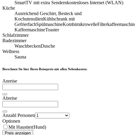
SmartTV mit extra Sendern
kostenloses Internet (WLAN)
Küche
Ausreichend Geschirr, Besteck und
Kochutensilien
Kühlschrank mit
Gefrierfach
Spülmaschine
Kombimikrowelle
Filterkaffeemaschin
Kaffeemaschine
Toaster
Schlafzimmer
Badezimmer
Waschbecken
Dusche
Wellness
Sauna
Berechnen Sie hier Ihren Reisepreis mit allen Nebenkosten:
Anreise
Abreise
Anzahl Personen
Optionen
Mit Haustier(Hund)
Preis anzeigen