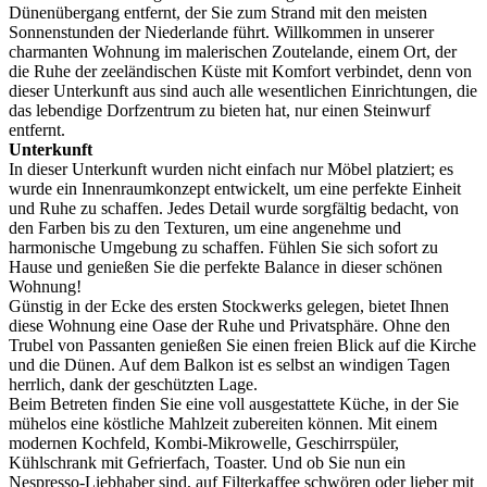
Dünenübergang entfernt, der Sie zum Strand mit den meisten
Sonnenstunden der Niederlande führt. Willkommen in unserer
charmanten Wohnung im malerischen Zoutelande, einem Ort, der
die Ruhe der zeeländischen Küste mit Komfort verbindet, denn von
dieser Unterkunft aus sind auch alle wesentlichen Einrichtungen, die
das lebendige Dorfzentrum zu bieten hat, nur einen Steinwurf
entfernt.
Unterkunft
In dieser Unterkunft wurden nicht einfach nur Möbel platziert; es
wurde ein Innenraumkonzept entwickelt, um eine perfekte Einheit
und Ruhe zu schaffen. Jedes Detail wurde sorgfältig bedacht, von
den Farben bis zu den Texturen, um eine angenehme und
harmonische Umgebung zu schaffen. Fühlen Sie sich sofort zu
Hause und genießen Sie die perfekte Balance in dieser schönen
Wohnung!
Günstig in der Ecke des ersten Stockwerks gelegen, bietet Ihnen
diese Wohnung eine Oase der Ruhe und Privatsphäre. Ohne den
Trubel von Passanten genießen Sie einen freien Blick auf die Kirche
und die Dünen. Auf dem Balkon ist es selbst an windigen Tagen
herrlich, dank der geschützten Lage.
Beim Betreten finden Sie eine voll ausgestattete Küche, in der Sie
mühelos eine köstliche Mahlzeit zubereiten können. Mit einem
modernen Kochfeld, Kombi-Mikrowelle, Geschirrspüler,
Kühlschrank mit Gefrierfach, Toaster. Und ob Sie nun ein
Nespresso-Liebhaber sind, auf Filterkaffee schwören oder lieber mit