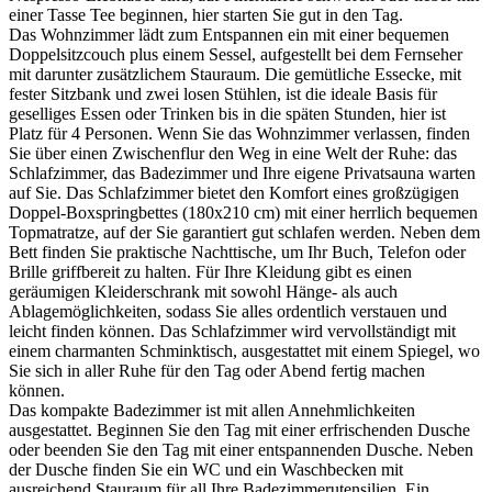
einer Tasse Tee beginnen, hier starten Sie gut in den Tag.
Das Wohnzimmer lädt zum Entspannen ein mit einer bequemen
Doppelsitzcouch plus einem Sessel, aufgestellt bei dem Fernseher
mit darunter zusätzlichem Stauraum. Die gemütliche Essecke, mit
fester Sitzbank und zwei losen Stühlen, ist die ideale Basis für
geselliges Essen oder Trinken bis in die späten Stunden, hier ist
Platz für 4 Personen. Wenn Sie das Wohnzimmer verlassen, finden
Sie über einen Zwischenflur den Weg in eine Welt der Ruhe: das
Schlafzimmer, das Badezimmer und Ihre eigene Privatsauna warten
auf Sie. Das Schlafzimmer bietet den Komfort eines großzügigen
Doppel-Boxspringbettes (180x210 cm) mit einer herrlich bequemen
Topmatratze, auf der Sie garantiert gut schlafen werden. Neben dem
Bett finden Sie praktische Nachttische, um Ihr Buch, Telefon oder
Brille griffbereit zu halten. Für Ihre Kleidung gibt es einen
geräumigen Kleiderschrank mit sowohl Hänge- als auch
Ablagemöglichkeiten, sodass Sie alles ordentlich verstauen und
leicht finden können. Das Schlafzimmer wird vervollständigt mit
einem charmanten Schminktisch, ausgestattet mit einem Spiegel, wo
Sie sich in aller Ruhe für den Tag oder Abend fertig machen
können.
Das kompakte Badezimmer ist mit allen Annehmlichkeiten
ausgestattet. Beginnen Sie den Tag mit einer erfrischenden Dusche
oder beenden Sie den Tag mit einer entspannenden Dusche. Neben
der Dusche finden Sie ein WC und ein Waschbecken mit
ausreichend Stauraum für all Ihre Badezimmerutensilien. Ein