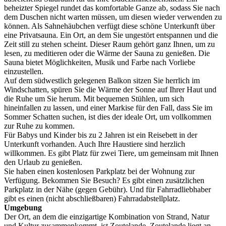
beheizter Spiegel rundet das komfortable Ganze ab, sodass Sie nach
dem Duschen nicht warten müssen, um diesen wieder verwenden zu
können. Als Sahnehäubchen verfügt diese schöne Unterkunft über
eine Privatsauna. Ein Ort, an dem Sie ungestört entspannen und die
Zeit still zu stehen scheint. Dieser Raum gehört ganz Ihnen, um zu
lesen, zu meditieren oder die Wärme der Sauna zu genießen. Die
Sauna bietet Möglichkeiten, Musik und Farbe nach Vorliebe
einzustellen.
Auf dem südwestlich gelegenen Balkon sitzen Sie herrlich im
Windschatten, spüren Sie die Wärme der Sonne auf Ihrer Haut und
die Ruhe um Sie herum. Mit bequemen Stühlen, um sich
hineinfallen zu lassen, und einer Markise für den Fall, dass Sie im
Sommer Schatten suchen, ist dies der ideale Ort, um vollkommen
zur Ruhe zu kommen.
Für Babys und Kinder bis zu 2 Jahren ist ein Reisebett in der
Unterkunft vorhanden. Auch Ihre Haustiere sind herzlich
willkommen. Es gibt Platz für zwei Tiere, um gemeinsam mit Ihnen
den Urlaub zu genießen.
Sie haben einen kostenlosen Parkplatz bei der Wohnung zur
Verfügung. Bekommen Sie Besuch? Es gibt einen zusätzlichen
Parkplatz in der Nähe (gegen Gebühr). Und für Fahrradliebhaber
gibt es einen (nicht abschließbaren) Fahrradabstellplatz.
Umgebung
Der Ort, an dem die einzigartige Kombination von Strand, Natur
und Kultur zusammenkommt, ist Zoutelande. Zoutelande liegt an