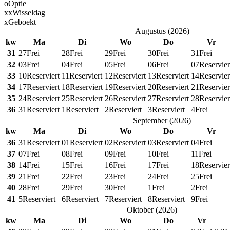
o
Optie
x
x
Wisseldag
x
Geboekt
Augustus
(
2026
)
kw
Ma
Di
Wo
Do
Vr
31
27
Frei
28
Frei
29
Frei
30
Frei
31
Frei
32
03
Frei
04
Frei
05
Frei
06
Frei
07
Reservier
33
10
Reserviert
11
Reserviert
12
Reserviert
13
Reserviert
14
Reservier
34
17
Reserviert
18
Reserviert
19
Reserviert
20
Reserviert
21
Reservier
35
24
Reserviert
25
Reserviert
26
Reserviert
27
Reserviert
28
Reservier
36
31
Reserviert
1
Reserviert
2
Reserviert
3
Reserviert
4
Frei
September
(
2026
)
kw
Ma
Di
Wo
Do
Vr
36
31
Reserviert
01
Reserviert
02
Reserviert
03
Reserviert
04
Frei
37
07
Frei
08
Frei
09
Frei
10
Frei
11
Frei
38
14
Frei
15
Frei
16
Frei
17
Frei
18
Reservier
39
21
Frei
22
Frei
23
Frei
24
Frei
25
Frei
40
28
Frei
29
Frei
30
Frei
1
Frei
2
Frei
41
5
Reserviert
6
Reserviert
7
Reserviert
8
Reserviert
9
Frei
Oktober
(
2026
)
kw
Ma
Di
Wo
Do
Vr