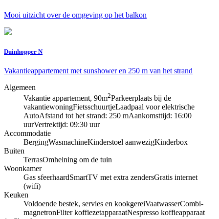
Mooi uitzicht over de omgeving op het balkon
Duinhopper N
Vakantieappartement met sunshower en 250 m van het strand
Algemeen
2
Vakantie appartement, 90m
Parkeerplaats bij de
vakantiewoning
Fietsschuurtje
Laadpaal voor elektrische
Auto
Afstand tot het strand: 250 m
Aankomsttijd: 16:00
uur
Vertrektijd: 09:30 uur
Accommodatie
Berging
Wasmachine
Kinderstoel aanwezig
Kinderbox
Buiten
Terras
Omheining om de tuin
Woonkamer
Gas sfeerhaard
SmartTV met extra zenders
Gratis internet
(wifi)
Keuken
Voldoende bestek, servies en kookgerei
Vaatwasser
Combi-
magnetron
Filter koffiezetapparaat
Nespresso koffieapparaat