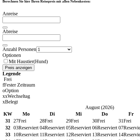
Berechnen Sie hier Ihren Reisepreis mit allen Nebenkosten:
Anreise
Abreise
Anzahl Personen
Optionen
Mit Haustier(Hund)
Preis anzeigen
Legende
Frei
f
Fester Zeitraum
o
Option
x
x
Wechseltag
x
Belegt
August
(
2026
)
KW
Mo
Di
Mi
Do
Fr
31
27
Frei
28
Frei
29
Frei
30
Frei
31
Frei
32
03
Reserviert
04
Reserviert
05
Reserviert
06
Reserviert
07
Reservie
33
10
Reserviert
11
Reserviert
12
Reserviert
13
Reserviert
14
Reservie