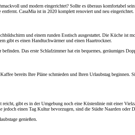
hmackvoll und modern eingerichtet? Sollte es überaus komfortabel sei
ntfernt. CasaMia ist in 2020 komplett renoviert und neu eingerichtet.
hbildschirm und einem runden Esstisch ausgestattet. Die Küche ist mo
em gibt es einen Handtuchwärmer und einen Haartrockner.
r befinden. Das erste Schlafzimmer hat ein bequemes, geräumiges Dopp
 Kaffee bereits Ihre Pläne schmieden und Ihren Urlaubstag beginnen. S
t reicht, gibt es in der Umgebung noch eine Küstenlinie mit einer Vielz
 jedoch einen Tag Kultur bevorzugen, sind die Städte Naarden oder De
laubstage genießen.