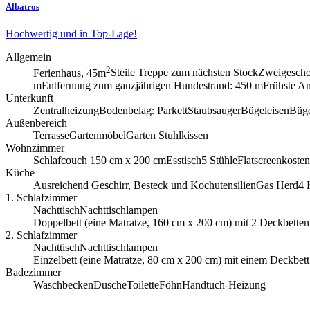
Albatros
Hochwertig und in Top-Lage!
Allgemein
2
Ferienhaus, 45m
Steile Treppe zum nächsten Stock
Zweigescho
m
Entfernung zum ganzjährigen Hundestrand: 450 m
Frühste An
Unterkunft
Zentralheizung
Bodenbelag: Parkett
Staubsauger
Bügeleisen
Büge
Außenbereich
Terrasse
Gartenmöbel
Garten Stuhlkissen
Wohnzimmer
Schlafcouch 150 cm x 200 cm
Esstisch
5 Stühle
Flatscreen
koste
Küche
Ausreichend Geschirr, Besteck und Kochutensilien
Gas Herd
4 
1. Schlafzimmer
Nachttisch
Nachttischlampen
Doppelbett (eine Ma­t­rat­ze, 160 cm x 200 cm) mit 2 Deckbett
2. Schlafzimmer
Nachttisch
Nachttischlampen
Einzelbett (eine Ma­t­rat­ze, 80 cm x 200 cm) mit einem Deckb
Badezimmer
Waschbecken
Dusche
Toilette
Föhn
Handtuch-Heizung