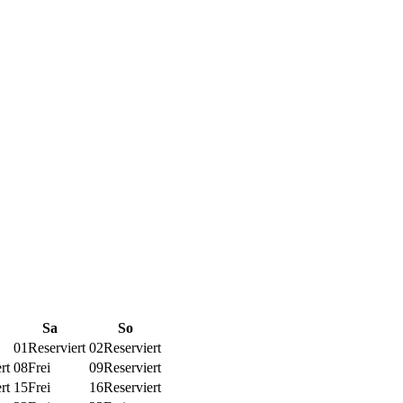
Sa
So
01
Reserviert
02
Reserviert
rt
08
Frei
09
Reserviert
rt
15
Frei
16
Reserviert