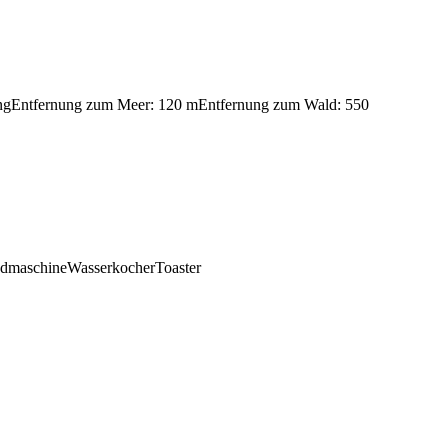
ng
Entfernung zum Meer: 120 m
Entfernung zum Wald: 550
admaschine
Wasserkocher
Toaster