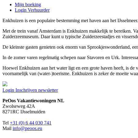
Mijn boeking
Login Verhuurder
Enkhuizen is een populaire bestemming met haven aan het IJsselmeer
Met de trein vanaf Amsterdam is Enkhuizen makkelijk te bereiken. Van
Zuiderzeemuseum. Daar kunt u typische Zuiderzeestadjes en vissers
De kleinste gasten genieten ook enorm van Sprookjeswonderland, een 
In de zomer varen regelmatig schepen naar Stavoren en Urk. Interessa
Hoewel Enkhuizen aan het water ligt en een grote haven heeft, is de v
voornamelijk van (water-)toerisme. Enkhuizen is zeker de moeite waa
Login
Inschrijven newsletter
PeOos Vakantiewoningen NL
Zwolseweg 42A
8271RC IJsselmuiden
Tel
+31 (0) 6 44 030 741
Mail
info@peoos.eu